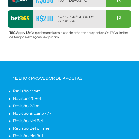
R$600
IR
NO 1º DEPÓSITO
R$200
IR
COMO CRÉDITOS DE
APOSTAS
T&C Apply 18:
Os ganhos excluem o uso de créditos de apostas. Os T&Cs, limites
de tempo e exceções se aplicam.
MELHOR PROVEDOR DE APOSTAS
Revisão Ivibet
Revisão 20Bet
Revisão 22bet
Revisão Brazino777
Revisão NetBet
Revisão Betwinner
Revisão MelBet