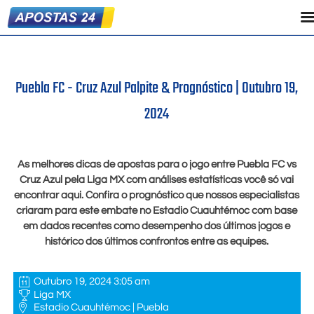
Puebla FC - Cruz Azul Palpite & Prognóstico |
Outubro 19,
2024
As melhores dicas de apostas para o jogo entre Puebla FC vs
Cruz Azul pela Liga MX com análises estatísticas você só vai
encontrar aqui. Confira o prognóstico que nossos especialistas
criaram para este embate no Estadio Cuauhtémoc com base
em dados recentes como desempenho dos últimos jogos e
histórico dos últimos confrontos entre as equipes.
Outubro 19, 2024 3:05 am
Liga MX
Estadio Cuauhtémoc | Puebla