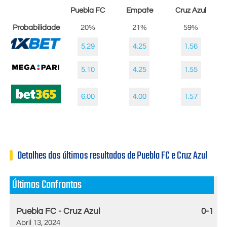
Puebla FC
Empate
Cruz Azul
Probabilidade
20%
21%
59%
5.29
4.25
1.56
5.10
4.25
1.55
6.00
4.00
1.57
Detalhes dos últimos resultados de Puebla FC e Cruz Azul
Últimos Confrontos
Puebla FC - Cruz Azul
0-1
Abril 13, 2024