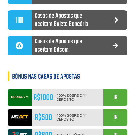
Casas de Apostas que
aceitam Boleto Bancário
Casas de Apostas que
aceitam Bitcoin
BÔNUS NAS CASAS DE APOSTAS
R$1000
IR
100% SOBRE O 1º
DEPÓSITO
R$500
IR
100% SOBRE O 1º
DEPÓSITO