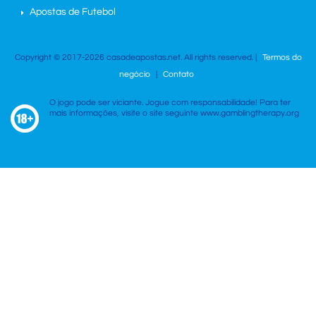
Apostas de Futebol
Copyright © 2017-2026 casadeapostas.net. All rights reserved. |
Termos do
negócio
|
Contato
O jogo pode ser viciante. Jogue com responsabilidade! Para ter
mais informações, visite o site seguinte www.gamblingtherapy.org