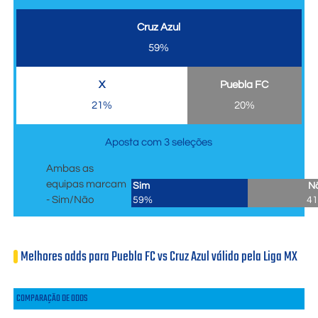
Cruz Azul
59%
X
Puebla FC
21%
20%
Aposta com 3 seleções
Ambas as
equipas marcam
Sim
N
- Sim/Não
59%
4
Melhores odds para Puebla FC vs Cruz Azul válido pela Liga MX
COMPARAÇÃO DE ODDS