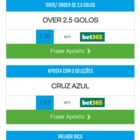
OVER/ UNDER DE 2,5 GOLOS
OVER 2.5 GOLOS
1.70
em
Fazer Aposta
APOSTA COM 3 SELEÇÕES
CRUZ AZUL
1.57
em
Fazer Aposta
MELHOR DICA