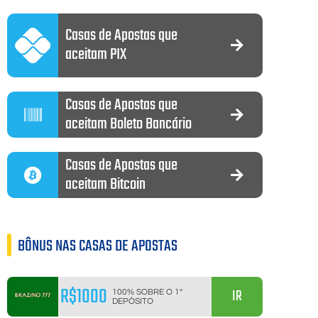
Casas de Apostas que
aceitam PIX
Casas de Apostas que
aceitam Boleto Bancário
Casas de Apostas que
aceitam Bitcoin
BÔNUS NAS CASAS DE APOSTAS
R$1000
IR
100% SOBRE O 1º
DEPÓSITO