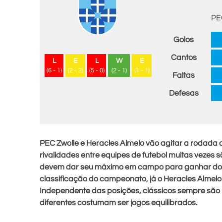
PE
Golos
Cantos
L
E
L
W
E
(6 - 1)
(2 - 2)
(5 - 0)
(2 - 1)
(1 - 1)
Faltas
Defesas
PEC Zwolle e Heracles Almelo vão agitar a rodada 
rivalidades entre equipes de futebol muitas vezes 
devem dar seu máximo em campo para ganhar dos r
classificação do campeonato, já o Heracles Almel
Independente das posições, clássicos sempre sã
diferentes costumam ser jogos equilibrados.