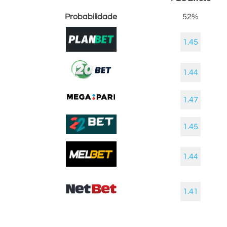
Probabilidade
52%
1.45
1.44
1.47
1.45
1.44
1.41