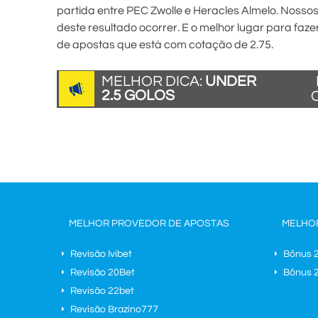
partida entre PEC Zwolle e Heracles Almelo. Noss
deste resultado ocorrer. E o melhor lugar para faz
de apostas que está com cotação de
2.75
.
MELHOR DICA:
UNDER
2.5 GOLOS
MELHOR PROVEDOR DE APOSTAS
MELHO
Revisão Ivibet
Bônus 
Revisão 20Bet
Bônus 
Revisão 22bet
Revisão Brazino777