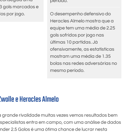
período.
3 gols marcados e
dos por jogo.
O desempenho defensivo do
Heracles Almelo mostra que a
equipe tem uma média de 2.25
gols sofridos por jogo nas
últimas 10 partidas. Já
ofensivamente, as estatísticas
mostram uma média de 1.35
bolas nas redes adversárias no
mesmo período.
 Zwolle e Heracles Almelo
la grande rivalidade muitas vezes vemos resultados bem
 especialistas entra em campo, com uma análise de dados
der 2.5 Golos é uma ótima chance de lucrar nesta