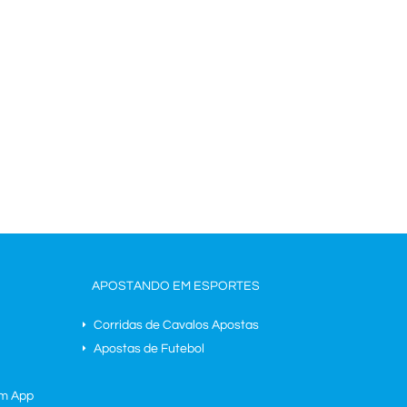
APOSTANDO EM ESPORTES
Corridas de Cavalos Apostas
Apostas de Futebol
om App