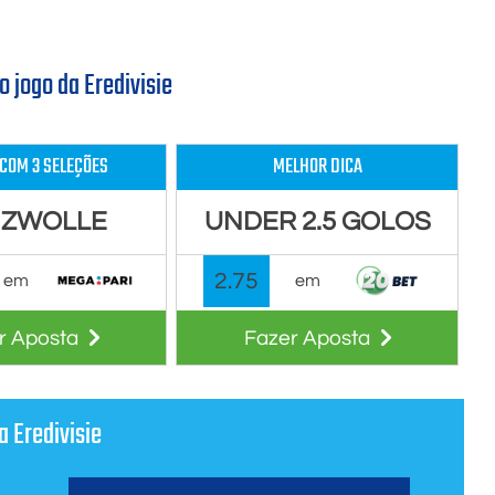
o jogo da Eredivisie
COM 3 SELEÇÕES
MELHOR DICA
 ZWOLLE
UNDER 2.5 GOLOS
2.75
em
em
r Aposta
Fazer Aposta
a Eredivisie