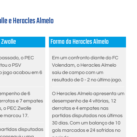
lle e Heracles Almelo
 Zwolle
Forma da Heracles Almelo
 passado, o PEC
Em um confronto diante do FC
ntou o PSV
Volendam, o Heracles Almelo
o jogo acabou em 6
saiu de campo com um
resultado de 0 - 2 no último jogo.
empenho de 6
O Heracles Almelo apresenta um
derrotas e 7 empates
desempenho de 4 vitórias, 12
s, o PEC Zwolle
derrotas e 4 empates nas
 e marcou 17.
partidas disputadas nos últimos
30 dias. Com um balanço de 10
partidas disputadas
gols marcados e 24 sofridos no
e conseguiu uma