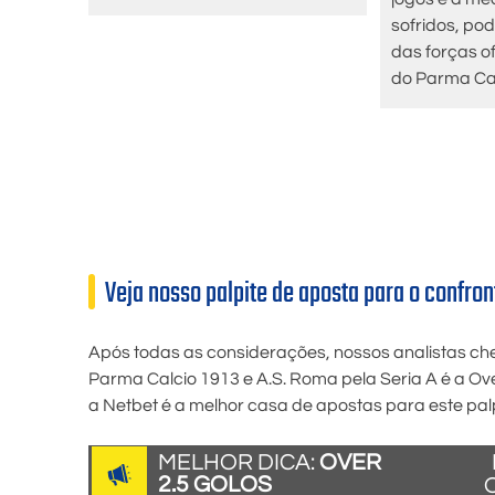
sofridos, po
das forças o
do Parma Cal
Veja nosso palpite de aposta para o confro
Após todas as considerações, nossos analistas ch
Parma Calcio 1913 e A.S. Roma pela Seria A é a O
a
Netbet
é a melhor casa de apostas para este pa
MELHOR DICA:
OVER
2.5 GOLOS