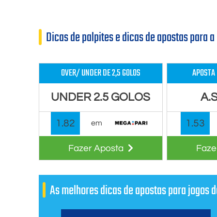
Dicas de palpites e dicas de apostas para a 
OVER/ UNDER DE 2,5 GOLOS
APOSTA 
UNDER 2.5 GOLOS
A.
1.82
1.53
em
Fazer Aposta
Faze
As melhores dicas de apostas para jogos d