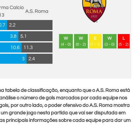
rma Calcio
A.S. Roma
13
0.7
2.2
3.8
5.1
W
W
E
W
L
(4 - 0)
(0 - 2)
(1 - 1)
(3 - 0)
(5 - 2)
10.6
11.3
3
2.4
a tabela de classificação, enquanto que o A.S. Roma está
nálise o número de gols marcados por cada equipe nos
ols, por outro lado, o poder ofensivo do A.S. Roma mostra
 um grande jogo nesta partida que vai ser disputada em
ir as principais informações sobre cada equipe para dar um