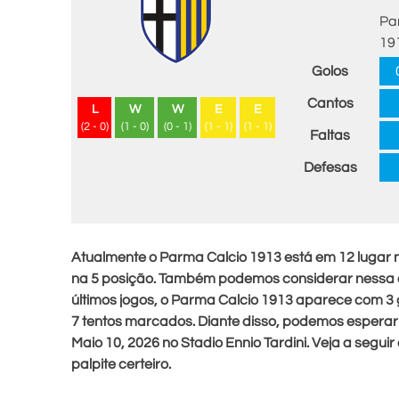
Pa
19
Golos
Cantos
L
W
W
E
E
(2 - 0)
(1 - 0)
(0 - 1)
(1 - 1)
(1 - 1)
Faltas
Defesas
Atualmente o Parma Calcio 1913 está em 12 lugar n
na 5 posição. Também podemos considerar nessa a
últimos jogos, o Parma Calcio 1913 aparece com 3 g
7 tentos marcados. Diante disso, podemos esperar
Maio 10, 2026
no Stadio Ennio Tardini. Veja a segu
palpite certeiro.