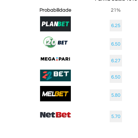
Probabilidade
21%
6.25
6.50
6.27
6.50
5.80
5.70