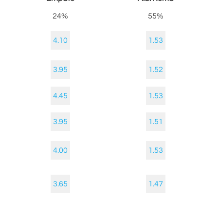
24%
55%
4.10
1.53
3.95
1.52
4.45
1.53
3.95
1.51
4.00
1.53
3.65
1.47