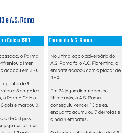
13 e A.S. Roma
ma Calcio 1913
Forma da A.S. Roma
 passado, o Parma
No último jogo o adversário do
nfrentou o Inter
A.S. Roma foi o A.C. Fiorentina, o
go acabou em 2 - 0.
embate acabou com o placar de
4 - 0.
empenho de 9
errotas e 8 empates
Em 24 jogos disputados no
s, o Parma Calcio
último mês, o A.S. Roma
16 gols e marcou 9.
conseguiu vencer 13 deles,
enquanto acumulou 7 derrotas e
ia de 0.8 gols
ainda 4 empates.
 jogo nos últimos
ia de 1.2 gols
O desempenho defensivo do A.S.