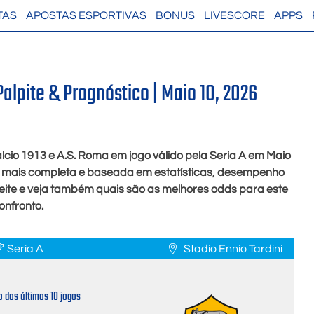
TAS
APOSTAS ESPORTIVAS
BONUS
LIVESCORE
APPS
Palpite & Prognóstico |
Maio 10, 2026
lcio 1913 e A.S. Roma em jogo válido pela Seria A em
Maio
ise mais completa e baseada em estatísticas, desempenho
veite e veja também quais são as melhores odds para este
onfronto.
Seria A
Stadio Ennio Tardini
dos últimos 10 jogos