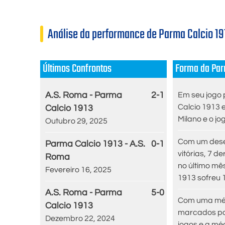
Análise da performance de Parma Calcio 19
Últimos Confrontos
Forma da Par
A.S. Roma - Parma
2-1
Em seu jogo
Calcio 1913 e
Calcio 1913
Milano e o jo
Outubro 29, 2025
Com um des
Parma Calcio 1913 - A.S.
0-1
vitórias, 7 d
Roma
no último mê
Fevereiro 16, 2025
1913 sofreu 
A.S. Roma - Parma
5-0
Com uma méd
Calcio 1913
marcados por
Dezembro 22, 2024
jogos e a méd