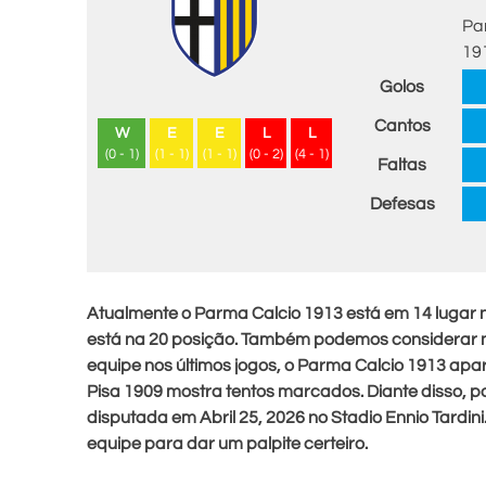
Pa
19
Golos
Cantos
W
E
E
L
L
(0 - 1)
(1 - 1)
(1 - 1)
(0 - 2)
(4 - 1)
Faltas
Defesas
Atualmente o Parma Calcio 1913 está em 14 lugar n
está na 20 posição. Também podemos considerar 
equipe nos últimos jogos, o Parma Calcio 1913 apare
Pisa 1909 mostra tentos marcados. Diante disso, 
disputada em
Abril 25, 2026
no Stadio Ennio Tardini
equipe para dar um palpite certeiro.