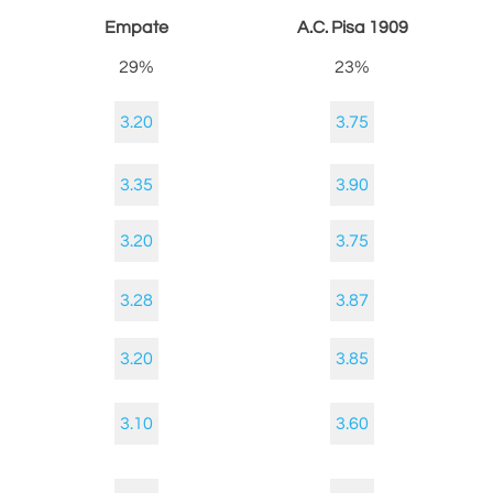
Empate
A.C. Pisa 1909
29%
23%
3.20
3.75
3.35
3.90
3.20
3.75
3.28
3.87
3.20
3.85
3.10
3.60