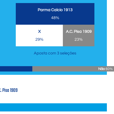
Parma Calcio 1913
48%
X
A.C. Pisa 1909
29%
23%
Aposta com 3 seleções
Não
60%
. Pisa 1909