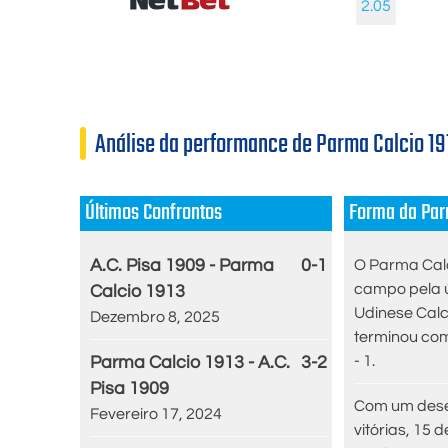
2.05
Análise da performance de Parma Calcio 191
Últimos Confrontos
Forma da Par
A.C. Pisa 1909 - Parma
0-1
O Parma Cal
campo pela ú
Calcio 1913
Udinese Calc
Dezembro 8, 2025
terminou com 
- 1.
Parma Calcio 1913 - A.C.
3-2
Pisa 1909
Com um des
Fevereiro 17, 2024
vitórias, 15 