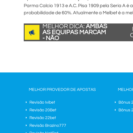
Parma Calcio 1913 e A.C. Pisa 1909 pela Seria A
probabilidade de 60%. Atualmente a
Melbet
é a me
MELHOR DICA:
AMBAS
AS EQUIPAS MARCAM
- NÃO
MELHOR PROVEDOR DE APOSTAS
MELHO
Revisão Ivibet
Bônus 
Revisão 20Bet
Bônus 
Revisão 22bet
Revisão Brazino777