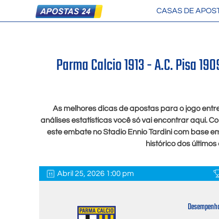
CASAS DE APOS
Parma Calcio 1913 - A.C. Pisa 190
As melhores dicas de apostas para o jogo entr
análises estatísticas você só vai encontrar aqui. 
este embate no Stadio Ennio Tardini com base 
histórico dos últimos
Abril 25, 2026 1:00 pm
Desempenho 