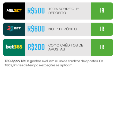
R$500
IR
100% SOBRE O 1º
DEPÓSITO
R$600
IR
NO 1º DEPÓSITO
R$200
IR
COMO CRÉDITOS DE
APOSTAS
T&C Apply 18:
Os ganhos excluem o uso de créditos de apostas. Os
T&Cs, limites de tempo e exceções se aplicam.