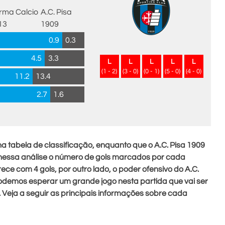
rma Calcio
A.C. Pisa
13
1909
0.9
0.3
4.5
3.3
L
L
L
L
L
(1 - 2)
(3 - 0)
(0 - 1)
(5 - 0)
(4 - 0)
11.2
13.4
2.7
1.6
a tabela de classificação, enquanto que o A.C. Pisa 1909
nessa análise o número de gols marcados por cada
ce com 4 gols, por outro lado, o poder ofensivo do A.C.
podemos esperar um grande jogo nesta partida que vai ser
. Veja a seguir as principais informações sobre cada