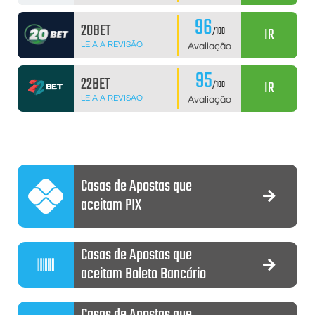
96
20BET
IR
/100
LEIA A REVISÃO
Avaliação
95
22BET
IR
/100
LEIA A REVISÃO
Avaliação
Casas de Apostas que
aceitam PIX
Casas de Apostas que
aceitam Boleto Bancário
Casas de Apostas que