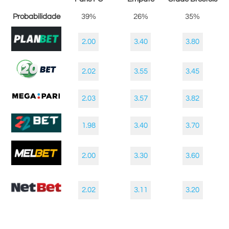
Probabilidade
39%
26%
35%
2.00
3.40
3.80
2.02
3.55
3.45
2.03
3.57
3.82
1.98
3.40
3.70
2.00
3.30
3.60
2.02
3.11
3.20