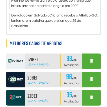
Fluminense revive diante do Cruzeiro confronto que
iniciou arrancada contra a degola em 2009
Derrotado em Salvador, Criciúma recebe o Atlético-GO,
lanterna, em batalha que abre jornada 29 do
Brasileirão
MELHORES CASAS DE APOSTAS
93
IVIBET
IR
/100
LEIA A REVISÃO
Avaliação
96
20BET
IR
/100
LEIA A REVISÃO
Avaliação
95
22BET
IR
/100
LEIA A REVISÃO
Avaliação