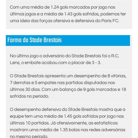
Com uma média de 1.24 gols marcados por jogo nos
últimos jogos e a média de 1.43 gols sofridos, podemos ter
uma ideia das forças ofensiva e defensiva do Paris FC.
Forma da Stade Brestois
No último jogo o adversário do Stade Brestois foi o R.C.
Lens, o embate acabou com o placar de 3 - 3.
O Stade Brestois apresenta um desempenho de 8 vitórias,
7 derrotas e 5 empates nas partidas disputadas nos
últimos 30 dias. Com um balanço de 9 gols marcados e 18
sofridos no período.
O desempenho defensivo do Stade Brestois mostra que a
equipe tem uma média de 1.45 gols sofridos por jogo nas
últimas 10 partidas. Já ofensivamente, as estatísticas
mostram uma média de 1.35 bolas nas redes adversárias
no mesmo período.