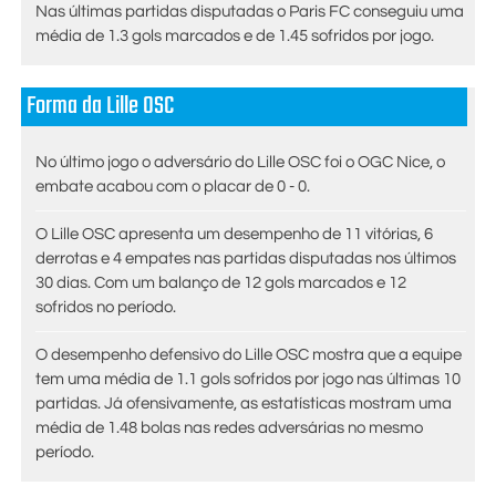
Nas últimas partidas disputadas o Paris FC conseguiu uma
média de 1.3 gols marcados e de 1.45 sofridos por jogo.
Forma da Lille OSC
No último jogo o adversário do Lille OSC foi o OGC Nice, o
embate acabou com o placar de 0 - 0.
O Lille OSC apresenta um desempenho de 11 vitórias, 6
derrotas e 4 empates nas partidas disputadas nos últimos
30 dias. Com um balanço de 12 gols marcados e 12
sofridos no período.
O desempenho defensivo do Lille OSC mostra que a equipe
tem uma média de 1.1 gols sofridos por jogo nas últimas 10
partidas. Já ofensivamente, as estatísticas mostram uma
média de 1.48 bolas nas redes adversárias no mesmo
período.