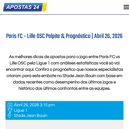
Paris FC - Lille OSC Palpite & Prognóstico |
Abril 26, 2026
As melhores dicas de apostas para o jogo entre Paris FC vs
Lille OSC pela Ligue 1 com análises estatísticas você só vai
encontrar aqui. Confira o prognóstico que nossos especialistas
criaram para este embate no Stade Jean Bouin com base em
dados recentes como desempenho dos últimos jogos e
histórico dos últimos confrontos entre as equipes.
Abril 26, 2026 3:15 pm
Ligue 1
Stade Jean Bouin