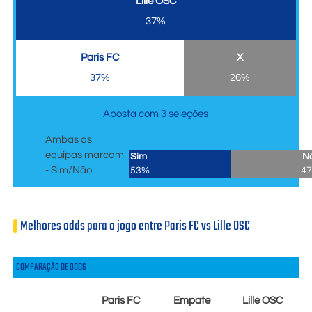
Lille OSC
37%
Paris FC
X
37%
26%
Aposta com 3 seleções
Ambas as
equipas marcam
Sim
N
- Sim/Não
53%
4
Melhores odds para o jogo entre Paris FC vs Lille OSC
COMPARAÇÃO DE ODDS
Paris FC
Empate
Lille OSC