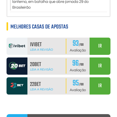
lanterna, em batalha que abre jornada 29 do
Brasileirão
MELHORES CASAS DE APOSTAS
93
IVIBET
IR
/100
LEIA A REVISÃO
Avaliação
96
20BET
IR
/100
LEIA A REVISÃO
Avaliação
95
22BET
IR
/100
LEIA A REVISÃO
Avaliação