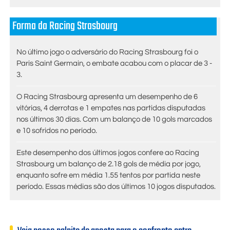
Forma da Racing Strasbourg
No último jogo o adversário do Racing Strasbourg foi o
Paris Saint Germain, o embate acabou com o placar de 3 -
3.
O Racing Strasbourg apresenta um desempenho de 6
vitórias, 4 derrotas e 1 empates nas partidas disputadas
nos últimos 30 dias. Com um balanço de 10 gols marcados
e 10 sofridos no período.
Este desempenho dos últimos jogos confere ao Racing
Strasbourg um balanço de 2.18 gols de média por jogo,
enquanto sofre em média 1.55 tentos por partida neste
período. Essas médias são dos últimos 10 jogos disputados.