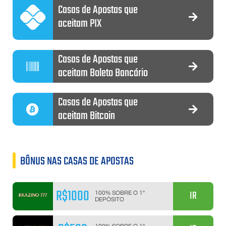
Casas de Apostas que
aceitam PIX
Casas de Apostas que
aceitam Boleto Bancário
Casas de Apostas que
aceitam Bitcoin
BÔNUS NAS CASAS DE APOSTAS
R$1000
IR
100% SOBRE O 1º
DEPÓSITO