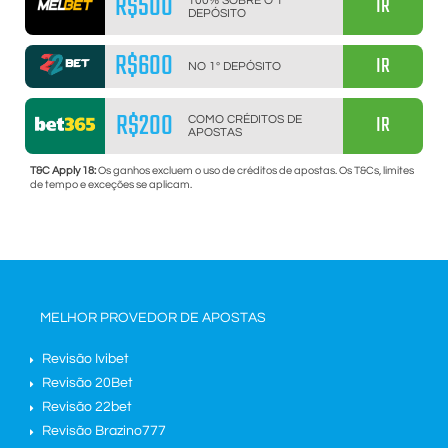
R$500
IR
100% SOBRE O 1º
DEPÓSITO
R$600
IR
NO 1º DEPÓSITO
R$200
IR
COMO CRÉDITOS DE
APOSTAS
T&C Apply 18:
Os ganhos excluem o uso de créditos de apostas. Os T&Cs, limites
de tempo e exceções se aplicam.
MELHOR PROVEDOR DE APOSTAS
Revisão Ivibet
Revisão 20Bet
Revisão 22bet
Revisão Brazino777