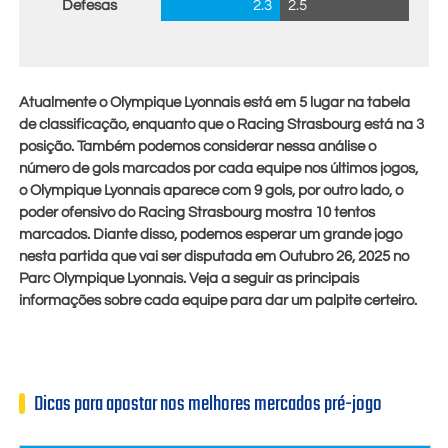
Defesas
2.3
2.5
Atualmente o Olympique Lyonnais está em 5 lugar na tabela
de classificação, enquanto que o Racing Strasbourg está na 3
posição. Também podemos considerar nessa análise o
número de gols marcados por cada equipe nos últimos jogos,
o Olympique Lyonnais aparece com 9 gols, por outro lado, o
poder ofensivo do Racing Strasbourg mostra 10 tentos
marcados. Diante disso, podemos esperar um grande jogo
nesta partida que vai ser disputada em
Outubro 26, 2025
no
Parc Olympique Lyonnais. Veja a seguir as principais
informações sobre cada equipe para dar um palpite certeiro.
Dicas para apostar nos melhores mercados pré-jogo