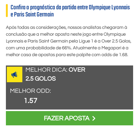
Confira o prognóstico da partida entre Olympique Lyonnais
e Paris Saint Germain
Após todas as considerações, nossos analistas chegaram à
conclusão que a melhor aposta neste jogo entre Olympique
Lyonnais e Paris Saint Germain pela Ligue 1 é a Over 2.5 Golos,
com uma probabilidade de 66%. Atualmente a
Megapari
é a
melhor casa de apostas para este palpite com odds de
1.68
.
MELHOR DICA:
OVER
2.5 GOLOS
MELHOR ODD:
1.57
FAZER APOSTA