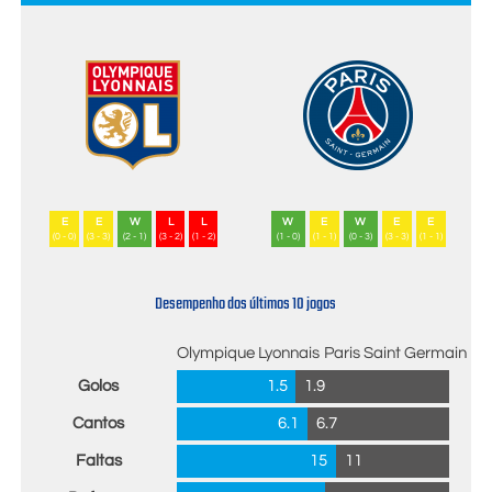
E
E
W
L
L
W
E
W
E
E
(0 - 0)
(3 - 3)
(2 - 1)
(3 - 2)
(1 - 2)
(1 - 0)
(1 - 1)
(0 - 3)
(3 - 3)
(1 - 1)
Desempenho dos últimos 10 jogos
Olympique Lyonnais
Paris Saint Germain
Golos
1.5
1.9
Cantos
6.1
6.7
Faltas
15
11