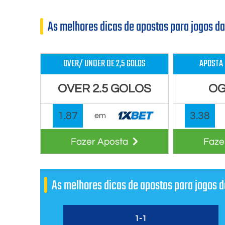
As melhores dicas de apostas para jogos da
OVER/ UNDER DE 2,5 GOLOS
APOSTA 
OVER 2.5 GOLOS
OG
1.87
3.38
em
Fazer Aposta
Faze
As melhores dicas de apostas para jogos d
1-1