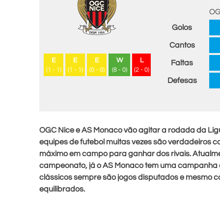
OG
Golos
Cantos
E
E
E
W
L
Faltas
(1 - 1)
(1 - 1)
(0 - 0)
(8 - 0)
(2 - 0)
Defesas
OGC Nice e AS Monaco vão agitar a rodada da Ligu
equipes de futebol muitas vezes são verdadeiros c
máximo em campo para ganhar dos rivais. Atualmen
campeonato, já o AS Monaco tem uma campanha qu
clássicos sempre são jogos disputados e mesmo 
equilibrados.