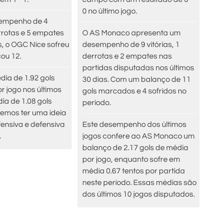
0 no último jogo.
empenho de 4
errotas e 5 empates
O AS Monaco apresenta um
s, o OGC Nice sofreu
desempenho de 9 vitórias, 1
cou 12.
derrotas e 2 empates nas
partidas disputadas nos últimos
ia de 1.92 gols
30 dias. Com um balanço de 11
 jogo nos últimos
gols marcados e 4 sofridos no
ia de 1.08 gols
período.
demos ter uma ideia
fensiva e defensiva
Este desempenho dos últimos
.
jogos confere ao AS Monaco um
balanço de 2.17 gols de média
por jogo, enquanto sofre em
média 0.67 tentos por partida
neste período. Essas médias são
dos últimos 10 jogos disputados.