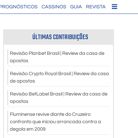
PROGNÓSTICOS
CASSINOS
GUIA
REVISTA
ÚLTIMAS CONTRIBUIÇÕES
Revisão Planbet Brasil | Review da casa de
apostas
Revisão Crypto Royal Brasil | Review da casa
de apostas
Revisão BetLabel Brasil | Review da casa de
apostas
Fluminense revive diante do Cruzeiro
confronto que iniciou arrancada contra a
degola em 2009