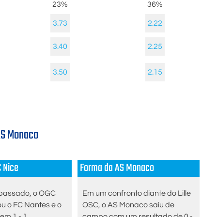
23%
36%
3.73
2.22
3.40
2.25
3.50
2.15
AS Monaco
 Nice
Forma da AS Monaco
 passado, o OGC
Em um confronto diante do Lille
ou o FC Nantes e o
OSC, o AS Monaco saiu de
em 1 - 1.
campo com um resultado de 0 -