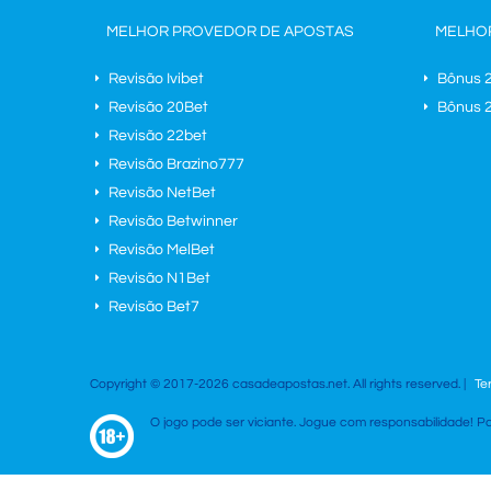
MELHOR PROVEDOR DE APOSTAS
MELHO
Revisão Ivibet
Bônus 
Revisão 20Bet
Bônus 
Revisão 22bet
Revisão Brazino777
Revisão NetBet
Revisão Betwinner
Revisão MelBet
Revisão N1Bet
Revisão Bet7
Copyright © 2017-2026 casadeapostas.net. All rights reserved. |
Te
O jogo pode ser viciante. Jogue com responsabilidade! Pa