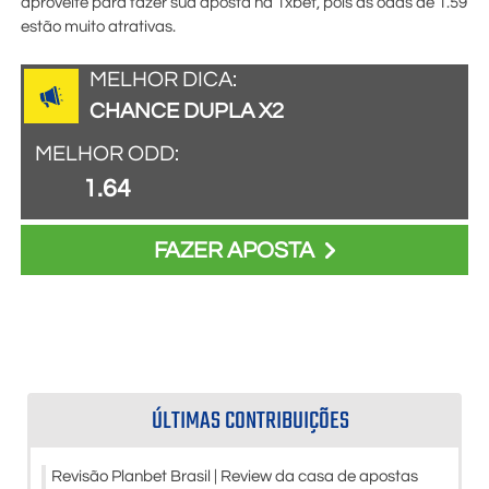
aproveite para fazer sua aposta na
1xbet
, pois as odds de
1.59
estão muito atrativas.
MELHOR DICA:
CHANCE DUPLA X2
MELHOR ODD:
1.64
FAZER APOSTA
ÚLTIMAS CONTRIBUIÇÕES
Revisão Planbet Brasil | Review da casa de apostas