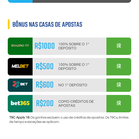
BÔNUS NAS CASAS DE APOSTAS
R$1000
IR
100% SOBRE O 1º
DEPÓSITO
R$500
IR
100% SOBRE O 1º
DEPÓSITO
R$600
IR
NO 1º DEPÓSITO
R$200
IR
COMO CRÉDITOS DE
APOSTAS
T&C Apply 18:
Os ganhos excluem o uso de créditos de apostas. Os T&Cs, limites
de tempo e exceções se aplicam.