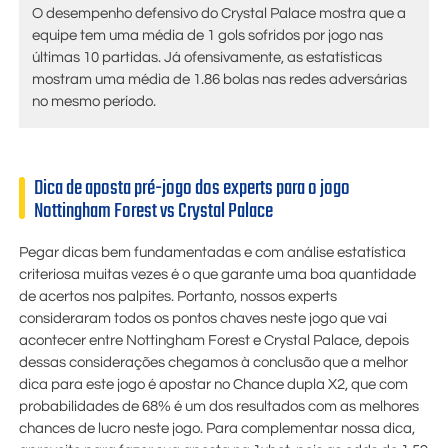
O desempenho defensivo do Crystal Palace mostra que a
equipe tem uma média de 1 gols sofridos por jogo nas
últimas 10 partidas. Já ofensivamente, as estatísticas
mostram uma média de 1.86 bolas nas redes adversárias
no mesmo período.
Dica de aposta pré-jogo dos experts para o jogo
Nottingham Forest vs Crystal Palace
Pegar dicas bem fundamentadas e com análise estatística
criteriosa muitas vezes é o que garante uma boa quantidade
de acertos nos palpites. Portanto, nossos experts
consideraram todos os pontos chaves neste jogo que vai
acontecer entre Nottingham Forest e Crystal Palace, depois
dessas considerações chegamos à conclusão que a melhor
dica para este jogo é apostar no Chance dupla X2, que com
probabilidades de 68% é um dos resultados com as melhores
chances de lucro neste jogo. Para complementar nossa dica,