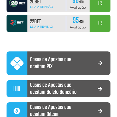
96
20BET
IR
/100
LEIA A REVISÃO
Avaliação
95
22BET
IR
/100
LEIA A REVISÃO
Avaliação
Casas de Apostas que
aceitam PIX
Casas de Apostas que
aceitam Boleto Bancário
Casas de Apostas que
aceitam Bitcoin