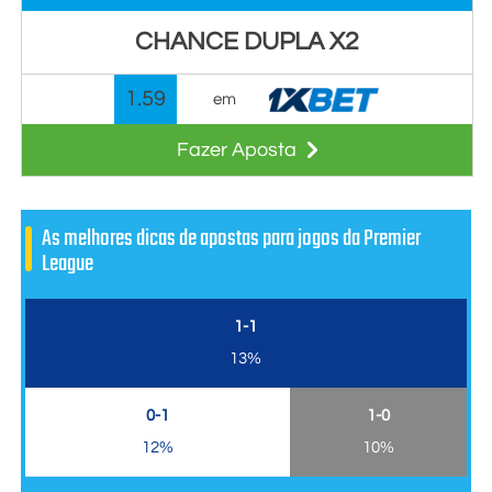
CHANCE DUPLA X2
1.59
em
Fazer Aposta
As melhores dicas de apostas para jogos da Premier
League
1-1
13%
0-1
1-0
12%
10%