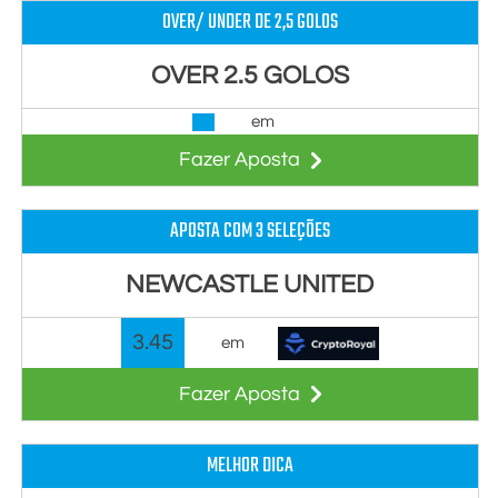
OVER/ UNDER DE 2,5 GOLOS
OVER 2.5 GOLOS
em
Fazer Aposta
APOSTA COM 3 SELEÇÕES
NEWCASTLE UNITED
3.45
em
Fazer Aposta
MELHOR DICA