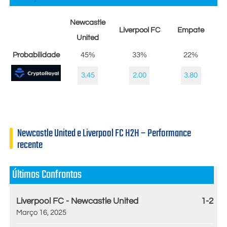
Newcastle
Liverpool FC
Empate
United
Probabilidade
45%
33%
22%
3.45
2.00
3.80
Newcastle United e Liverpool FC H2H – Performance
recente
Últimos Confrontos
Liverpool FC - Newcastle United
1-2
Março 16, 2025