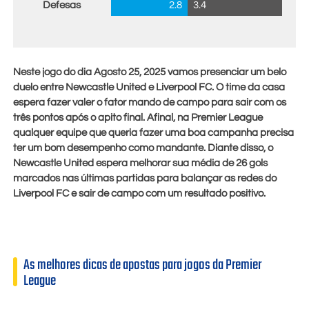
Defesas
2.8
3.4
Neste jogo do dia
Agosto 25, 2025
vamos presenciar um belo
duelo entre Newcastle United e Liverpool FC. O time da casa
espera fazer valer o fator mando de campo para sair com os
três pontos após o apito final. Afinal, na Premier League
qualquer equipe que queria fazer uma boa campanha precisa
ter um bom desempenho como mandante. Diante disso, o
Newcastle United espera melhorar sua média de 26 gols
marcados nas últimas partidas para balançar as redes do
Liverpool FC e sair de campo com um resultado positivo.
As melhores dicas de apostas para jogos da Premier
League