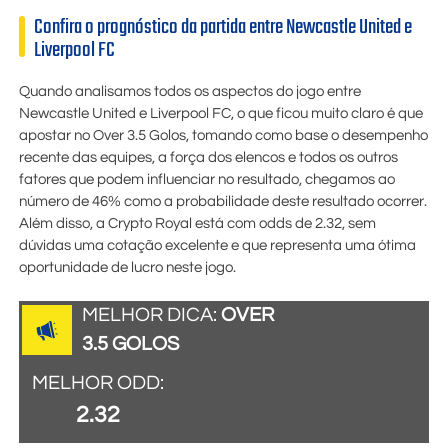
Confira o prognóstico da partida entre Newcastle United e
Liverpool FC
Quando analisamos todos os aspectos do jogo entre
Newcastle United e Liverpool FC, o que ficou muito claro é que
apostar no Over 3.5 Golos, tomando como base o desempenho
recente das equipes, a força dos elencos e todos os outros
fatores que podem influenciar no resultado, chegamos ao
número de 46% como a probabilidade deste resultado ocorrer.
Além disso, a
Crypto Royal
está com odds de
2.32
, sem
dúvidas uma cotação excelente e que representa uma ótima
oportunidade de lucro neste jogo.
MELHOR DICA:
OVER
3.5 GOLOS
MELHOR ODD:
2.32