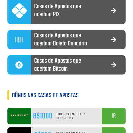
Casas de Apostas que
aceitam PIX
Casas de Apostas que
aceitam Boleto Bancário
Casas de Apostas que
aceitam Bitcoin
BÔNUS NAS CASAS DE APOSTAS
R$1000
IR
100% SOBRE O 1º
DEPÓSITO