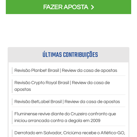
FAZER APOSTA
ÚLTIMAS CONTRIBUIÇÕES
Revisão Planbet Brasil | Review da casa de apostas
Revisão Crypto Royal Brasil | Review da casa de
apostas
Revisão BetLabel Brasil | Review da casa de apostas
Fluminense revive diante do Cruzeiro confronto que
iniciou arrancada contra a degola em 2009
Derrotado em Salvador, Criciúma recebe o Atlético-GO,