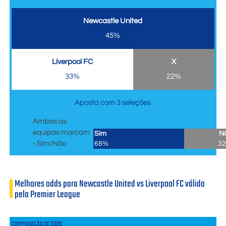
Newcastle United
45%
Liverpool FC
X
33%
22%
Aposta com 3 seleções
Ambas as
equipas marcam
Sim
N
- Sim/Não
68%
3
Melhores odds para Newcastle United vs Liverpool FC válido
pela Premier League
COMPARAÇÃO DE ODDS