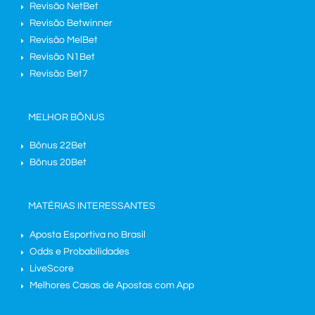
Revisão NetBet
Revisão Betwinner
Revisão MelBet
Revisão N1Bet
Revisão Bet7
MELHOR BÔNUS
Bônus 22Bet
Bônus 20Bet
MATÉRIAS INTERESSANTES
Aposta Esportiva no Brasil
Odds e Probabilidades
LiveScore
Melhores Casas de Apostas com App