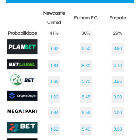
Newcastle
Fulham F.C.
Empate
United
Probabilidade
41%
30%
29%
1.62
5.50
3.90
1.64
5.30
4.10
1.60
5.75
3.95
1.63
5.45
3.90
1.64
5.59
4.00
1.62
5.40
3.90