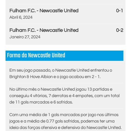
Fulham F.C. - Newcastle United
0-1
Abril 6, 2024
Fulham F.C. - Newcastle United
0-2
Janeiro 27, 2024
Forma da Newcastle United
Em seu jogo passado, o Newcastle United enfrentou o
Brighton & Hove Albion e o jogo acabou em 2 - 1.
No último mês o Newcastle United jogou 13 partidas e
conseguiu 4 vitórias, 7 derrotas e 4 empates, com um total
de 11 gols marcados e 6 sofridos.
Com uma média de 1 gols marcados por jogo nos últimos
jogos e a média de 0.77 gols sofridos, podemos ter uma
ideia das forças ofensiva e defensiva do Newcastle United.