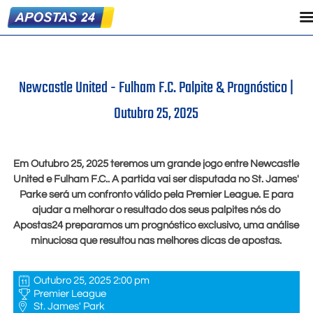
Newcastle United - Fulham F.C. Palpite & Prognóstico |
Outubro 25, 2025
Em
Outubro 25, 2025
teremos um grande jogo entre Newcastle
United e Fulham F.C.. A partida vai ser disputada no St. James'
Parke será um confronto válido pela Premier League. E para
ajudar a melhorar o resultado dos seus palpites nós do
Apostas24 preparamos um prognóstico exclusivo, uma análise
minuciosa que resultou nas melhores dicas de apostas.
Outubro 25, 2025 2:00 pm
Premier League
St. James' Park