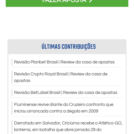
FAZER APOSTA
ÚLTIMAS CONTRIBUIÇÕES
Revisão Planbet Brasil | Review da casa de apostas
Revisão Crypto Royal Brasil | Review da casa de
apostas
Revisão BetLabel Brasil | Review da casa de apostas
Fluminense revive diante do Cruzeiro confronto que
iniciou arrancada contra a degola em 2009
Derrotado em Salvador, Criciúma recebe o Atlético-GO,
lanterna, em batalha que abre jornada 29 do