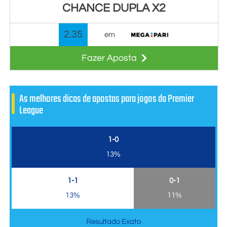
CHANCE DUPLA X2
2.35
em
Fazer Aposta
As melhores dicas de apostas para jogos da Premier
League
1-0
13%
1-1
0-1
13%
11%
Resultado Exato