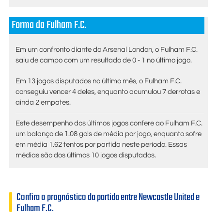
Forma da Fulham F.C.
Em um confronto diante do Arsenal London, o Fulham F.C.
saiu de campo com um resultado de 0 - 1 no último jogo.
Em 13 jogos disputados no último mês, o Fulham F.C.
conseguiu vencer 4 deles, enquanto acumulou 7 derrotas e
ainda 2 empates.
Este desempenho dos últimos jogos confere ao Fulham F.C.
um balanço de 1.08 gols de média por jogo, enquanto sofre
em média 1.62 tentos por partida neste período. Essas
médias são dos últimos 10 jogos disputados.
Confira o prognóstico da partida entre Newcastle United e
Fulham F.C.