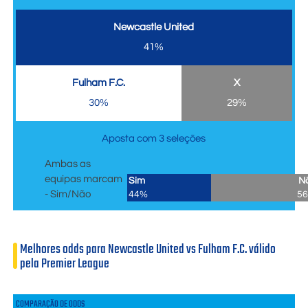
Newcastle United
41%
Fulham F.C.
X
30%
29%
Aposta com 3 seleções
Ambas as
equipas marcam
Sim
N
- Sim/Não
44%
5
Melhores odds para Newcastle United vs Fulham F.C. válido
pela Premier League
COMPARAÇÃO DE ODDS