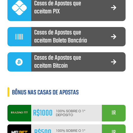
Casas de Apostas que
aceitam PIX
Casas de Apostas que
aceitam Boleto Bancário
Casas de Apostas que
aceitam Bitcoin
BÔNUS NAS CASAS DE APOSTAS
R$1000
IR
100% SOBRE O 1º
DEPÓSITO
R$500
IR
100% SOBRE O 1º