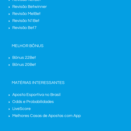
Revisão Betwinner
Revisão MelBet
Revisão N1Bet
Revisão Bet7
MELHOR BÔNUS
Bônus 22Bet
Bônus 20Bet
MATÉRIAS INTERESSANTES
Aposta Esportiva no Brasil
Odds e Probabilidades
LiveScore
Melhores Casas de Apostas com App