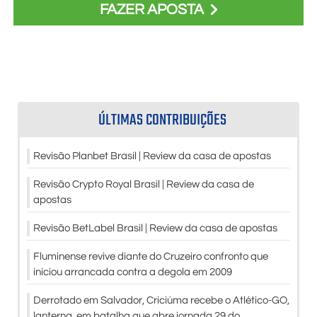
FAZER APOSTA
ÚLTIMAS CONTRIBUIÇÕES
Revisão Planbet Brasil | Review da casa de apostas
Revisão Crypto Royal Brasil | Review da casa de
apostas
Revisão BetLabel Brasil | Review da casa de apostas
Fluminense revive diante do Cruzeiro confronto que
iniciou arrancada contra a degola em 2009
Derrotado em Salvador, Criciúma recebe o Atlético-GO,
lanterna, em batalha que abre jornada 29 do