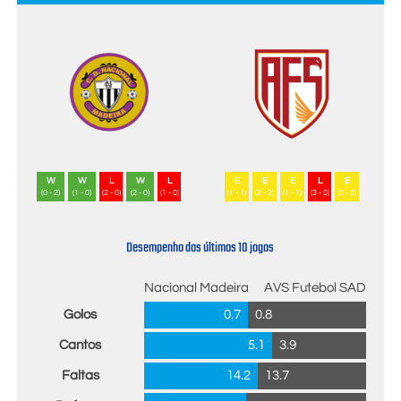
W
W
L
W
L
E
E
E
L
E
(0 - 2)
(1 - 0)
(2 - 0)
(2 - 0)
(1 - 0)
(1 - 1)
(2 - 2)
(1 - 1)
(3 - 0)
(0 - 0)
Desempenho dos últimos 10 jogos
Nacional Madeira
AVS Futebol SAD
Golos
0.7
0.8
Cantos
5.1
3.9
Faltas
14.2
13.7