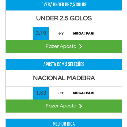
OVER/ UNDER DE 2,5 GOLOS
UNDER 2.5 GOLOS
2.19
em
Fazer Aposta
APOSTA COM 3 SELEÇÕES
NACIONAL MADEIRA
1.53
em
Fazer Aposta
MELHOR DICA