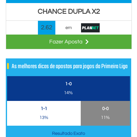
CHANCE DUPLA X2
2.62
em
Fazer Aposta
As melhores dicas de apostas para jogos da Primeira Liga
1-0
14%
1-1
0-0
13%
11%
Resultado Exato