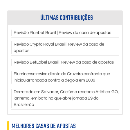
ÚLTIMAS CONTRIBUIÇÕES
Revisão Planbet Brasil | Review da casa de apostas
Revisão Crypto Royal Brasil | Review da casa de
apostas
Revisão BetLabel Brasil | Review da casa de apostas
Fluminense revive diante do Cruzeiro confronto que
iniciou arrancada contra a degola em 2009
Derrotado em Salvador, Criciúma recebe o Atlético-GO,
lanterna, em batalha que abre jornada 29 do
Brasileirão
MELHORES CASAS DE APOSTAS