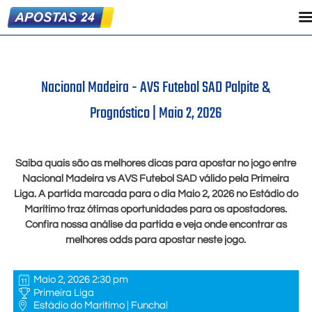
Nacional Madeira - AVS Futebol SAD Palpite &
Prognóstico |
Maio 2, 2026
Saiba quais são as melhores dicas para apostar no jogo entre
Nacional Madeira vs AVS Futebol SAD válido pela Primeira
Liga. A partida marcada para o dia
Maio 2, 2026
no Estádio do
Marítimo traz ótimas oportunidades para os apostadores.
Confira nossa análise da partida e veja onde encontrar as
melhores odds para apostar neste jogo.
Maio 2, 2026 2:30 pm
Primeira Liga
Estádio do Marítimo | Funchal