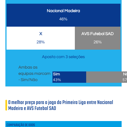
Nacional Madeira
46%
X
AVS Futebol SAD
28%
26%
Aposta com 3 seleções
Ambas as
equipas marcam
Sim
N
- Sim/Não
43%
5
O melhor preço para o jogo da Primeira Liga entre Nacional
Madeira e AVS Futebol SAD
COMPARAÇÃO DE ODDS