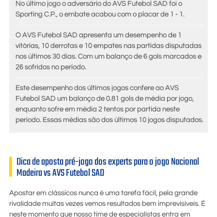
No último jogo o adversário do AVS Futebol SAD foi o
Sporting C.P., o embate acabou com o placar de 1 - 1.
O AVS Futebol SAD apresenta um desempenho de 1
vitórias, 10 derrotas e 10 empates nas partidas disputadas
nos últimos 30 dias. Com um balanço de 6 gols marcados e
26 sofridos no período.
Este desempenho dos últimos jogos confere ao AVS
Futebol SAD um balanço de 0.81 gols de média por jogo,
enquanto sofre em média 2 tentos por partida neste
período. Essas médias são dos últimos 10 jogos disputados.
Dica de aposta pré-jogo dos experts para o jogo Nacional
Madeira vs AVS Futebol SAD
Apostar em clássicos nunca é uma tarefa fácil, pela grande
rivalidade muitas vezes vemos resultados bem imprevisíveis. É
neste momento que nosso time de especialistas entra em