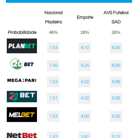
Nacional
AVS Futebol
Empate
Madeira
SAD
Probabilidade
46%
28%
26%
1.53
4.10
6.00
1.50
4.25
6.00
1.53
4.52
5.96
1.51
4.20
5.90
1.53
4.00
5.50
1.47
3.92
5.22