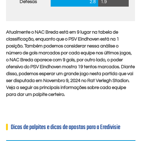
Defesas
2.8
1.9
Atualmente o NAC Breda está em 9 lugar na tabela de
classificação, enquanto que o PSV Eindhoven está na 1
posição. Também podemos considerar nessa análise o
número de gols marcados por cada equipe nos últimos jogos,
o NAC Breda aparece com 9 gols, por outro lado, o poder
ofensivo do PSV Eindhoven mostra 19 tentos marcados. Diante
disso, podemos esperar um grande jogo nesta partida que vai
ser disputada em
Novembro 9, 2024
no Rat Verlegh Stadion.
Veja a seguir as principais informações sobre cada equipe
para dar um palpite certeiro.
Dicas de palpites e dicas de apostas para a Eredivisie