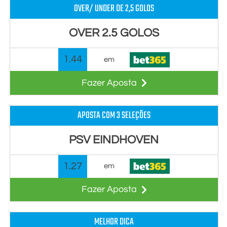
OVER/ UNDER DE 2,5 GOLOS
OVER 2.5 GOLOS
1.44
em
Fazer Aposta
APOSTA COM 3 SELEÇÕES
PSV EINDHOVEN
1.27
em
Fazer Aposta
MELHOR DICA