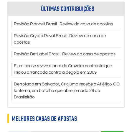
ÚLTIMAS CONTRIBUIÇÕES
Revisão Planbet Brasil | Review da casa de apostas
Revisão Crypto Royal Brasil | Review da casa de
apostas
Revisão BetLabel Brasil | Review da casa de apostas
Fluminense revive diante do Cruzeiro confronto que
iniciou arrancada contra a degola em 2009
Derrotado em Salvador, Criciúma recebe o Atlético-GO,
lanterna, em batalha que abre jornada 29 do
Brasileirão
MELHORES CASAS DE APOSTAS