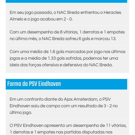
Em seu jogo passado, o NAC Breda enfrentou o Heracles
Almelo e o jogo acabou em 2 - 0.
Com um desempenho de 8 vitórias, 1 derrotas e 1 empates
no último mês, o NAC Breda sofreu 6 gols e marcou 13.
Com uma média de 1.6 gols marcados por jogo nos últimos
jogos e a média de 1.33 gols sofridos, podemos ter uma
ideia das forças ofensiva e defensiva do NAC Breda.
Forma da PSV Eindhoven
Em um confronto diante do Ajax Amsterdam, o PSV
Eindhoven saiu de campo com um resultado de 3 - 2 no
último jogo.
O PSV Eindhoven apresenta um desempenho de 11 vitórias,
1 derrotas e 1 empates nas partidas disputadas nos