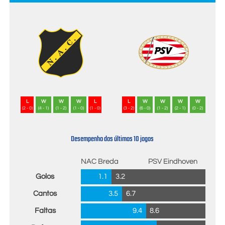
L
W
W
W
L
L
W
W
W
W
(2 - 0)
(4 - 1)
(1 - 2)
(1 - 0)
(1 - 0)
(3 - 2)
(6 - 0)
(1 - 2)
(2 - 1)
(0 - 2)
Desempenho dos últimos 10 jogos
NAC Breda
PSV Eindhoven
Golos
1.1
3.2
Cantos
3.5
6.7
Faltas
9.4
8.6