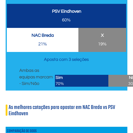
PSV Eindhoven
60%
NAC Breda
X
21%
19%
Aposta com 3 seleções
Ambas as
equipas marcam
Sim
N
- Sim/Não
70%
3
As melhores cotações para apostar em NAC Breda vs PSV
Eindhoven
COMPARAÇÃO DE ODDS