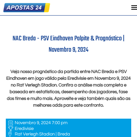
NAC Breda - PSV Eindhoven Palpite & Prognóstico |
Novembro 9, 2024
Veja nosso prognóstico da partida entre NAC Breda e PSV
Eindhoven em jogo válido pela Eredivisie em
Novembro 9, 2024
no Rat Verlegh Stadion. Confira a análise mais completa e
baseada em estatísticas, desempenho dos jogadores, fase
dos times e muito mais. Aproveite e veja também quais são as
melhores odds para este confronto.
Novembro 9, 2024 7:00 pm
Eredivisie
Rat Verlegh Stadion | Breda