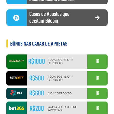
Casas de Apostas que
aceitam Bitcoin
BÔNUS NAS CASAS DE APOSTAS
R$1000
IR
100% SOBRE O 1º
DEPÓSITO
R$500
IR
100% SOBRE O 1º
DEPÓSITO
R$600
IR
NO 1º DEPÓSITO
R$200
IR
COMO CRÉDITOS DE
APOSTAS