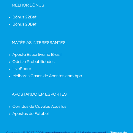
MELHOR BÔNUS
Bônus 22Bet
Bônus 20Bet
MATÉRIAS INTERESSANTES
Aposta Esportiva no Brasil
Odds e Probabilidades
LiveScore
Melhores Casas de Apostas com App
APOSTANDO EM ESPORTES
Corridas de Cavalos Apostas
Apostas de Futebol
Copyright © 2017-2026 casadeapostas.net. All rights reserved. |
Termos do