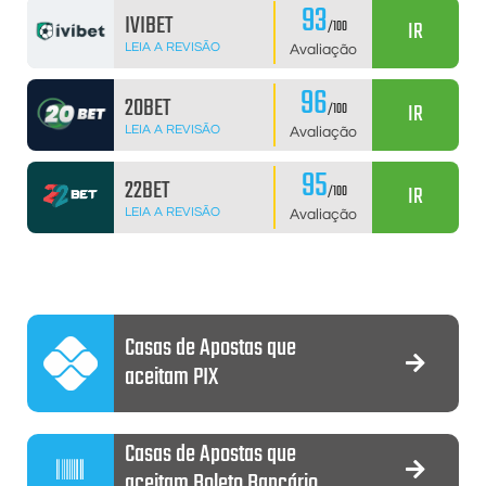
93
IVIBET
IR
/100
LEIA A REVISÃO
Avaliação
96
20BET
IR
/100
LEIA A REVISÃO
Avaliação
95
22BET
IR
/100
LEIA A REVISÃO
Avaliação
Casas de Apostas que
aceitam PIX
Casas de Apostas que
aceitam Boleto Bancário