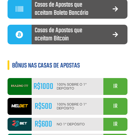
Casas de Apostas que
aceitam Boleto Bancário
Casas de Apostas que
aceitam Bitcoin
BÔNUS NAS CASAS DE APOSTAS
R$1000
IR
100% SOBRE O 1º
DEPÓSITO
R$500
IR
100% SOBRE O 1º
DEPÓSITO
R$600
IR
NO 1º DEPÓSITO