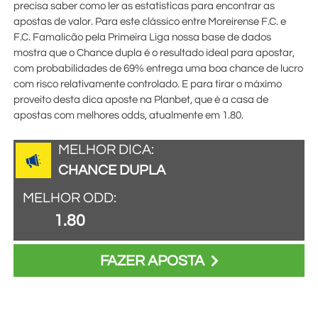
precisa saber como ler as estatísticas para encontrar as
apostas de valor. Para este clássico entre Moreirense F.C. e
F.C. Famalicão pela Primeira Liga nossa base de dados
mostra que o Chance dupla é o resultado ideal para apostar,
com probabilidades de 69% entrega uma boa chance de lucro
com risco relativamente controlado. E para tirar o máximo
proveito desta dica aposte na
Planbet
, que é a casa de
apostas com melhores odds, atualmente em
1.80
.
MELHOR DICA:
CHANCE DUPLA
MELHOR ODD:
1.80
FAZER APOSTA