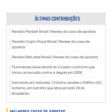
ÚLTIMAS CONTRIBUIÇÕES
Revisão Planbet Brasil | Review da casa de apostas
Revisão Crypto Royal Brasil | Review da casa de
apostas
Revisão BetLabel Brasil | Review da casa de apostas
Fluminense revive diante do Cruzeiro confronto que
iniciou arrancada contra a degola em 2009
Derrotado em Salvador, Criciúma recebe o Atlético-GO,
lanterna, em batalha que abre jornada 29 do
Brasileirão