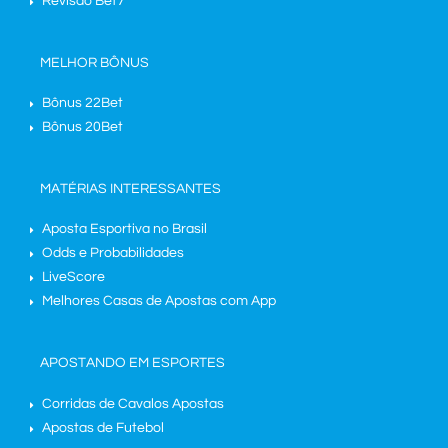
Revisão Bet7
MELHOR BÔNUS
Bônus 22Bet
Bônus 20Bet
MATÉRIAS INTERESSANTES
Aposta Esportiva no Brasil
Odds e Probabilidades
LiveScore
Melhores Casas de Apostas com App
APOSTANDO EM ESPORTES
Corridas de Cavalos Apostas
Apostas de Futebol