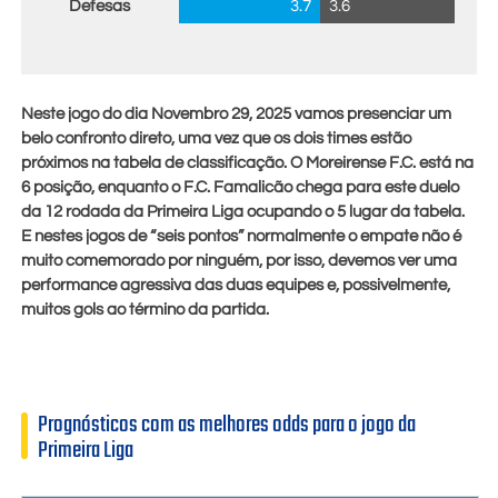
Defesas
3.7
3.6
Neste jogo do dia
Novembro 29, 2025
vamos presenciar um
belo confronto direto, uma vez que os dois times estão
próximos na tabela de classificação. O Moreirense F.C. está na
6 posição, enquanto o F.C. Famalicão chega para este duelo
da 12 rodada da Primeira Liga ocupando o 5 lugar da tabela.
E nestes jogos de “seis pontos” normalmente o empate não é
muito comemorado por ninguém, por isso, devemos ver uma
performance agressiva das duas equipes e, possivelmente,
muitos gols ao término da partida.
Prognósticos com as melhores odds para o jogo da
Primeira Liga