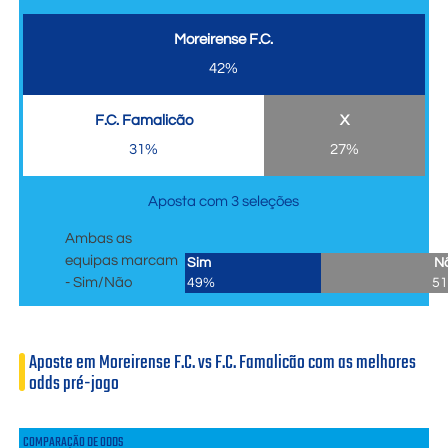
Moreirense F.C.
42%
F.C. Famalicão
X
31%
27%
Aposta com 3 seleções
Ambas as
equipas marcam
Sim
N
- Sim/Não
49%
5
Aposte em Moreirense F.C. vs F.C. Famalicão com as melhores
odds pré-jogo
COMPARAÇÃO DE ODDS