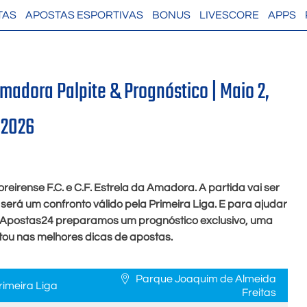
TAS
APOSTAS ESPORTIVAS
BONUS
LIVESCORE
APPS
 Amadora Palpite & Prognóstico |
Maio 2,
2026
eirense F.C. e C.F. Estrela da Amadora. A partida vai ser
erá um confronto válido pela Primeira Liga. E para ajudar
do Apostas24 preparamos um prognóstico exclusivo, uma
ltou nas melhores dicas de apostas.
Parque Joaquim de Almeida
rimeira Liga
Freitas