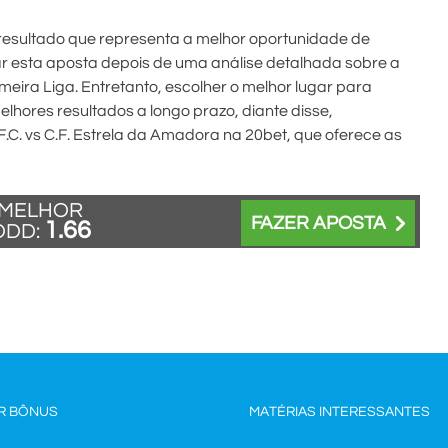
 resultado que representa a melhor oportunidade de
ar esta aposta depois de uma análise detalhada sobre a
eira Liga. Entretanto, escolher o melhor lugar para
lhores resultados a longo prazo, diante disse,
C. vs C.F. Estrela da Amadora na
20bet
, que oferece as
MELHOR
FAZER APOSTA
1.66
ODD:
R BÔNUS
MATÉRIAS INTERESSANTES