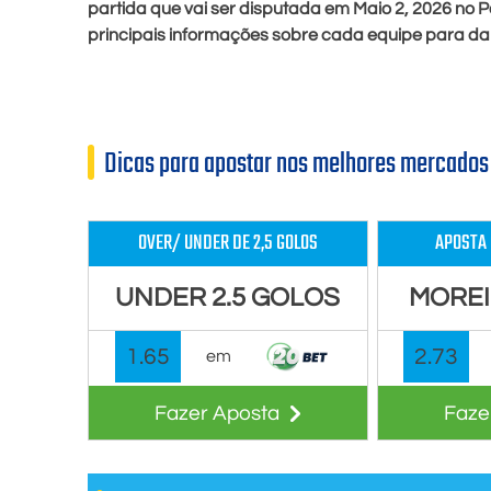
partida que vai ser disputada em
Maio 2, 2026
no P
principais informações sobre cada equipe para dar 
Dicas para apostar nos melhores mercados
OVER/ UNDER DE 2,5 GOLOS
APOSTA 
UNDER 2.5 GOLOS
MOREI
1.65
2.73
em
Fazer Aposta
Faze