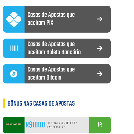
Casas de Apostas que
aceitam PIX
Casas de Apostas que
aceitam Boleto Bancário
Casas de Apostas que
aceitam Bitcoin
BÔNUS NAS CASAS DE APOSTAS
R$1000
IR
100% SOBRE O 1º
DEPÓSITO