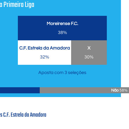
a Primeira Liga
Moreirense F.C.
38%
C.F. Estrela da Amadora
X
32%
30%
Aposta com 3 seleções
Não
58%
s C.F. Estrela da Amadora