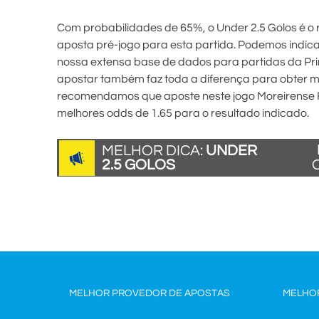
Com probabilidades de 65%, o Under 2.5 Golos é o
aposta pré-jogo para esta partida. Podemos indic
nossa extensa base de dados para partidas da Prim
apostar também faz toda a diferença para obter me
recomendamos que aposte neste jogo Moreirense F.
melhores odds de
1.65
para o resultado indicado.
MELHOR DICA:
UNDER
2.5 GOLOS
MELHOR PROVEDOR DE APOSTAS
MELHO