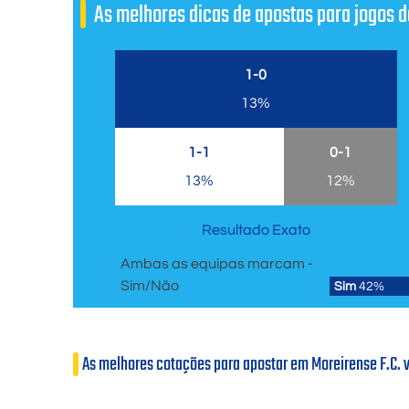
As melhores dicas de apostas para jogos d
1-0
13%
1-1
0-1
13%
12%
Resultado Exato
Ambas as equipas marcam -
Sim/Não
Sim
42%
As melhores cotações para apostar em Moreirense F.C. v