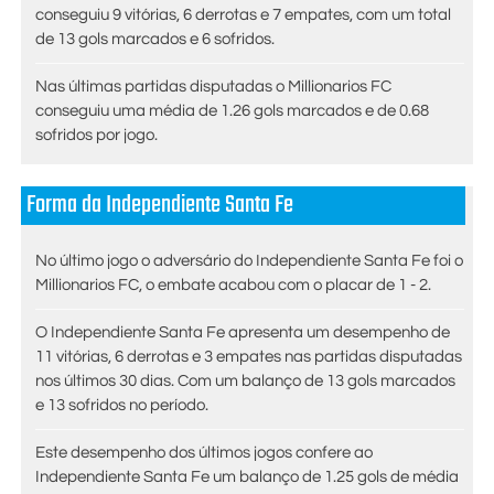
conseguiu 9 vitórias, 6 derrotas e 7 empates, com um total
de 13 gols marcados e 6 sofridos.
Nas últimas partidas disputadas o Millionarios FC
conseguiu uma média de 1.26 gols marcados e de 0.68
sofridos por jogo.
Forma da Independiente Santa Fe
No último jogo o adversário do Independiente Santa Fe foi o
Millionarios FC, o embate acabou com o placar de 1 - 2.
O Independiente Santa Fe apresenta um desempenho de
11 vitórias, 6 derrotas e 3 empates nas partidas disputadas
nos últimos 30 dias. Com um balanço de 13 gols marcados
e 13 sofridos no período.
Este desempenho dos últimos jogos confere ao
Independiente Santa Fe um balanço de 1.25 gols de média