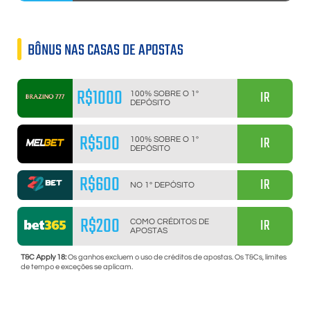
BÔNUS NAS CASAS DE APOSTAS
R$1000
IR
100% SOBRE O 1º
DEPÓSITO
R$500
IR
100% SOBRE O 1º
DEPÓSITO
R$600
IR
NO 1º DEPÓSITO
R$200
IR
COMO CRÉDITOS DE
APOSTAS
T&C Apply 18:
Os ganhos excluem o uso de créditos de apostas. Os T&Cs, limites
de tempo e exceções se aplicam.