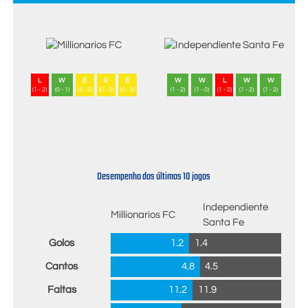
L
W
E
E
E
W
W
L
W
W
(1 - 2)
(0 - 1)
(2 - 2)
(0 - 0)
(0 - 0)
(1 - 2)
(1 - 0)
(1 - 2)
(1 - 2)
(1 - 2)
Desempenho dos últimos 10 jogos
Independiente
Millionarios FC
Santa Fe
Golos
1.2
1.4
Cantos
4.8
4.5
Faltas
11.2
11.9