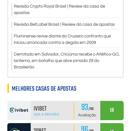
Revisão Crypto Royal Brasil | Review da casa de
apostas
Revisão BetLabel Brasil | Review da casa de apostas
Fluminense revive diante do Cruzeiro confronto que
iniciou arrancada contra a degola em 2009
Derrotado em Salvador, Criciúma recebe o Atlético-GO,
lanterna, em batalha que abre jornada 29 do
Brasileirão
MELHORES CASAS DE APOSTAS
93
IVIBET
IR
/100
LEIA A REVISÃO
Avaliação
96
20BET