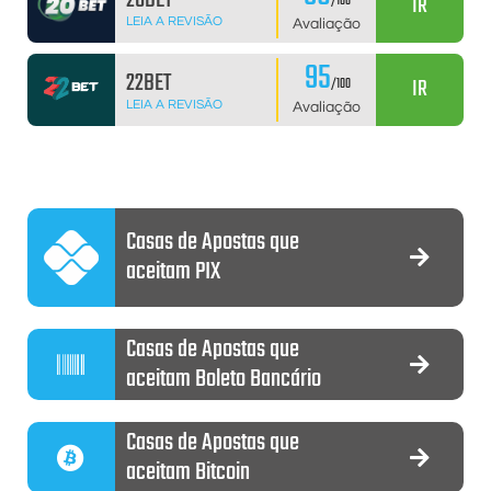
IR
/100
LEIA A REVISÃO
Avaliação
95
22BET
IR
/100
LEIA A REVISÃO
Avaliação
Casas de Apostas que
aceitam PIX
Casas de Apostas que
aceitam Boleto Bancário
Casas de Apostas que
aceitam Bitcoin