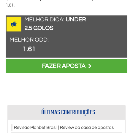
1.61
.
MELHOR DICA:
UNDER
2.5 GOLOS
MELHOR ODD:
1.61
FAZER APOSTA
ÚLTIMAS CONTRIBUIÇÕES
Revisão Planbet Brasil | Review da casa de apostas