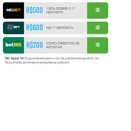
R$500
IR
100% SOBRE O 1º
DEPÓSITO
R$600
IR
NO 1º DEPÓSITO
R$200
IR
COMO CRÉDITOS DE
APOSTAS
T&C Apply 18:
Os ganhos excluem o uso de créditos de apostas. Os
T&Cs, limites de tempo e exceções se aplicam.