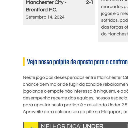
Manchester City -
2-1
marcados por
Brentford F.C.
jogos e a méd
Setembro 14, 2024
sofridos, po
das forças o
do Mancheste
Veja nosso palpite de aposta para o confron
Neste jogo dos desesperados entre Manchester Cit
chance bem maior de fugir da zona de rebaixamen
jogo onde o empate não interessa à ninguém, e apó
desempenho recente das equipes, nossos especial
para apostar nesta partida é o resultado Under 2.
Aproveite para colocar seu palpite na
Megapari
, a
MELHOR DICA:
UNDER