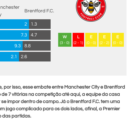
nchester
Brentford F.C.
y
2
1.3
7.3
4.7
W
L
E
E
E
(3 - 0)
(2 - 1)
(0 - 0)
(2 - 2)
(0 - 0)
9.3
8.8
2.1
2.6
 por isso, esse embate entre Manchester City e Brentford
 de 7 vitórias na competição até aqui, a equipe da casa
 se impor dentro de campo. Já o Brentford F.C. tem uma
 jogo complicado para os dois lados, afinal, a Premier
 das partidas.