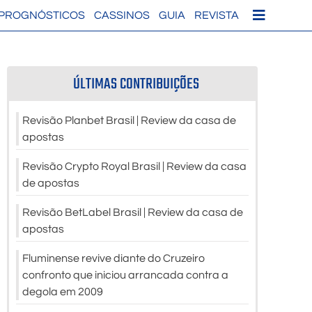
PROGNÓSTICOS
CASSINOS
GUIA
REVISTA
ÚLTIMAS CONTRIBUIÇÕES
Revisão Planbet Brasil | Review da casa de
apostas
Revisão Crypto Royal Brasil | Review da casa
de apostas
Revisão BetLabel Brasil | Review da casa de
apostas
Fluminense revive diante do Cruzeiro
confronto que iniciou arrancada contra a
degola em 2009