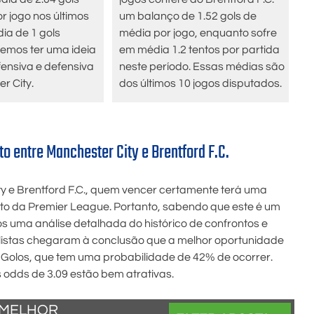
 jogo nos últimos
um balanço de 1.52 gols de
ia de 1 gols
média por jogo, enquanto sofre
demos ter uma ideia
em média 1.2 tentos por partida
fensiva e defensiva
neste período. Essas médias são
r City.
dos últimos 10 jogos disputados.
to entre Manchester City e Brentford F.C.
y e Brentford F.C., quem vencer certamente terá uma
to da Premier League. Portanto, sabendo que este é um
s uma análise detalhada do histórico de confrontos e
istas chegaram à conclusão que a melhor oportunidade
5 Golos, que tem uma probabilidade de 42% de ocorrer.
s odds de
3.09
estão bem atrativas.
MELHOR