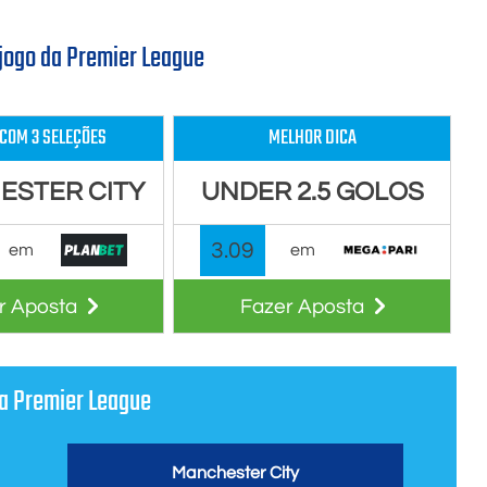
jogo da Premier League
COM 3 SELEÇÕES
MELHOR DICA
ESTER CITY
UNDER 2.5 GOLOS
3.09
em
em
r Aposta
Fazer Aposta
da Premier League
Manchester City