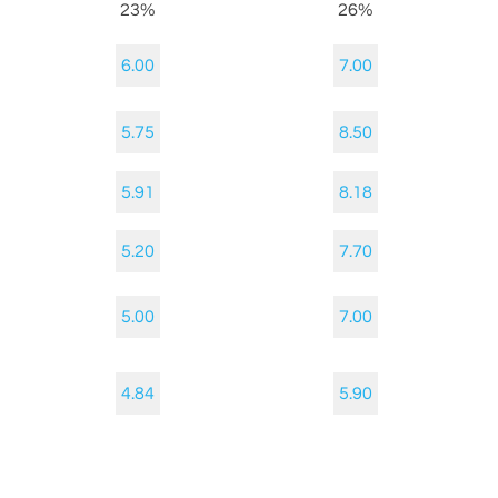
23%
26%
6.00
7.00
5.75
8.50
5.91
8.18
5.20
7.70
5.00
7.00
4.84
5.90