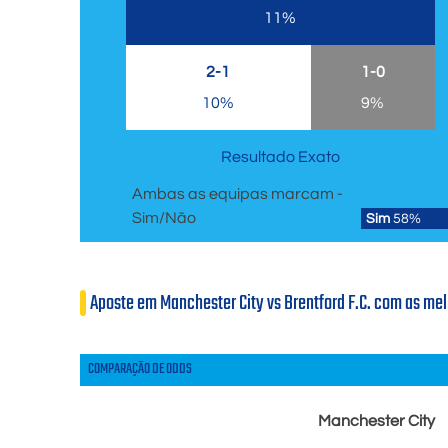
11%
2-1
1-0
10%
9%
Resultado Exato
Ambas as equipas marcam -
Sim/Não
Sim
58%
Aposte em Manchester City vs Brentford F.C. com as me
COMPARAÇÃO DE ODDS
Manchester City