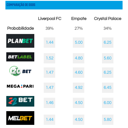
COMPARAÇÃO DE ODDS
Liverpool FC
Empate
Crystal Palace
Probabilidade
39%
27%
34%
1.44
5.00
6.25
1.52
4.80
5.60
1.47
4.60
6.25
1.47
4.92
6.45
1.46
4.50
6.00
1.44
4.50
5.80