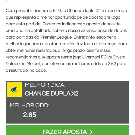
Com probabilidades de 61%, o Chance dupla X2 é o resultado
que representa a melhor oportunidade de aposta pré-jogo
para esta partida. Podemos indicar esta aposta depois de
uma análise detalhada sobre a nossa extensa base de dados
para partidas da Premier League. Entretanto, escolher o
melhor lugar para apostar também faz toda a diferença para
obter melhores resultados a longo prazo, diante disse,
recomendamos que aposte neste jogo Liverpool FC vs Crystal
Palace na
Melbet
, que oferece as melhores odds de
2.62
para
o resultado indicado.
MELHOR DICA:
CHANCE DUPLA X2
MELHOR ODD:
2.65
FAZER APOSTA