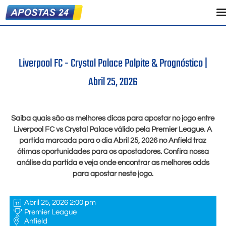
Liverpool FC - Crystal Palace Palpite & Prognóstico |
Abril 25, 2026
Saiba quais são as melhores dicas para apostar no jogo entre
Liverpool FC vs Crystal Palace válido pela Premier League. A
partida marcada para o dia
Abril 25, 2026
no Anfield traz
ótimas oportunidades para os apostadores. Confira nossa
análise da partida e veja onde encontrar as melhores odds
para apostar neste jogo.
Abril 25, 2026 2:00 pm
Premier League
Anfield