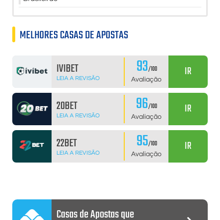
MELHORES CASAS DE APOSTAS
93
IVIBET
IR
/100
LEIA A REVISÃO
Avaliação
96
20BET
IR
/100
LEIA A REVISÃO
Avaliação
95
22BET
IR
/100
LEIA A REVISÃO
Avaliação
Casas de Apostas que