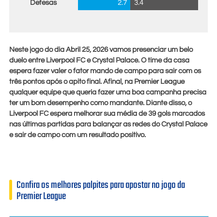
Defesas
2.7
3.4
Neste jogo do dia
Abril 25, 2026
vamos presenciar um belo
duelo entre Liverpool FC e Crystal Palace. O time da casa
espera fazer valer o fator mando de campo para sair com os
três pontos após o apito final. Afinal, na Premier League
qualquer equipe que queria fazer uma boa campanha precisa
ter um bom desempenho como mandante. Diante disso, o
Liverpool FC espera melhorar sua média de 39 gols marcados
nas últimas partidas para balançar as redes do Crystal Palace
e sair de campo com um resultado positivo.
Confira os melhores palpites para apostar no jogo da
Premier League