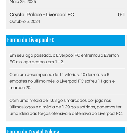
Maio 25, 2025
Crystal Palace - Liverpool FC
0-1
Outubro 5, 2024
Forma da Liverpool FC
Em seu jogo passado, o Liverpool FC enfrentou o Everton
FC e o jogo acabou em 1 - 2.
Com um desempenho de 11 vitórias, 10 derrotas e 6
empates no último mês, o Liverpool FC sofreu 11 gols e
marcou 20.
Com uma média de 1.63 gols marcados por jogo nos
últimos jogos e a média de 1.29 gols sofridos, podemos ter
uma ideia das forças ofensiva e defensiva do Liverpool FC.
Forma da Crystal Palace