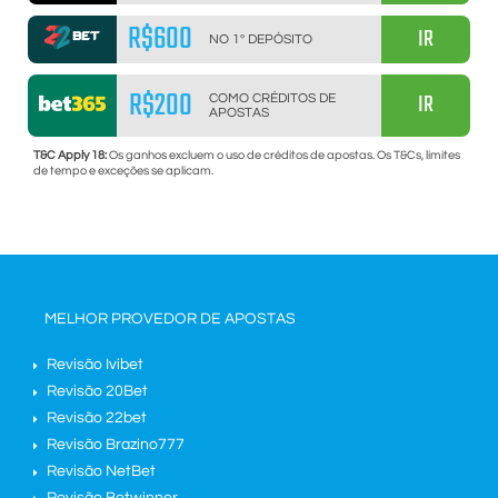
R$600
IR
NO 1º DEPÓSITO
R$200
IR
COMO CRÉDITOS DE
APOSTAS
T&C Apply 18:
Os ganhos excluem o uso de créditos de apostas. Os T&Cs, limites
de tempo e exceções se aplicam.
MELHOR PROVEDOR DE APOSTAS
Revisão Ivibet
Revisão 20Bet
Revisão 22bet
Revisão Brazino777
Revisão NetBet
Revisão Betwinner