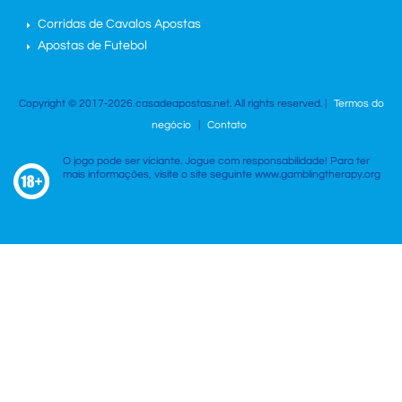
Corridas de Cavalos Apostas
Apostas de Futebol
Copyright © 2017-2026 casadeapostas.net. All rights reserved. |
Termos do
negócio
|
Contato
O jogo pode ser viciante. Jogue com responsabilidade! Para ter
mais informações, visite o site seguinte www.gamblingtherapy.org