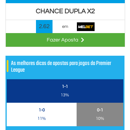
CHANCE DUPLA X2
2.62
em
Fazer Aposta
As melhores dicas de apostas para jogos da Premier
League
1-1
13%
1-0
0-1
11%
10%