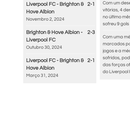
Com um des
Liverpool FC - Brighton &
2-1
vitórias, 4 d
Hove Albion
no último mês
Novembro 2, 2024
sofreu 9 gols
Brighton & Hove Albion -
2-3
Com uma méd
Liverpool FC
marcados por
Outubro 30, 2024
jogos e a méd
sofridos, po
Liverpool FC - Brighton &
2-1
das forças o
Hove Albion
do Liverpool 
Março 31, 2024