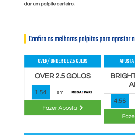
dar um palpite certeiro.
Confira os melhores palpites para apostar 
OVER/ UNDER DE 2,5 GOLOS
APOSTA 
OVER 2.5 GOLOS
BRIGH
A
1.54
em
4.56
Fazer Aposta
Faze