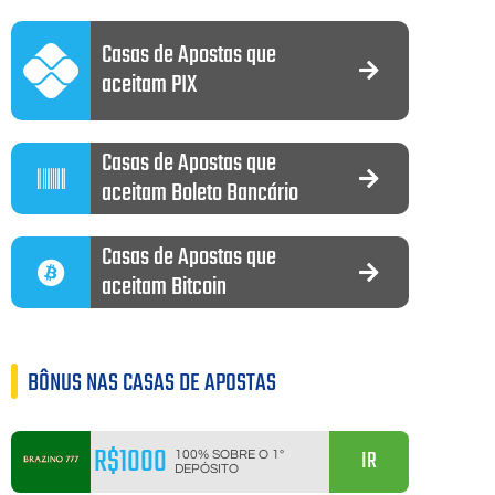
Casas de Apostas que
aceitam PIX
Casas de Apostas que
aceitam Boleto Bancário
Casas de Apostas que
aceitam Bitcoin
BÔNUS NAS CASAS DE APOSTAS
R$1000
IR
100% SOBRE O 1º
DEPÓSITO