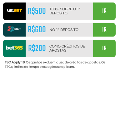
R$500
IR
100% SOBRE O 1º
DEPÓSITO
R$600
IR
NO 1º DEPÓSITO
R$200
IR
COMO CRÉDITOS DE
APOSTAS
T&C Apply 18:
Os ganhos excluem o uso de créditos de apostas. Os
T&Cs, limites de tempo e exceções se aplicam.