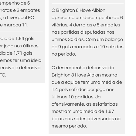
empenho de 6
errotas e 2 empates
O Brighton & Hove Albion
, o Liverpool FC
apresenta um desempenho de 6
 e marcou 11.
vitórias, 4 derrotas e 5 empates
nas partidas disputadas nos
ia de 1.64 gols
últimos 30 dias. Com um balanço
 jogo nos últimos
de 9 gols marcados e 10 sofridos
ia de 1.71 gols
no período.
demos ter uma ideia
fensiva e defensiva
O desempenho defensivo do
FC.
Brighton & Hove Albion mostra
que a equipe tem uma média de
1.4 gols sofridos por jogo nas
últimas 10 partidas. Já
ofensivamente, as estatísticas
mostram uma média de 1.67
bolas nas redes adversárias no
mesmo período.