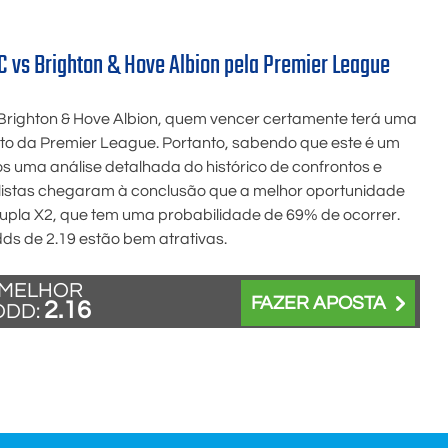
FC vs Brighton & Hove Albion pela Premier League
 Brighton & Hove Albion, quem vencer certamente terá uma
to da Premier League. Portanto, sabendo que este é um
s uma análise detalhada do histórico de confrontos e
istas chegaram à conclusão que a melhor oportunidade
dupla X2, que tem uma probabilidade de 69% de ocorrer.
odds de
2.19
estão bem atrativas.
MELHOR
FAZER APOSTA
2.16
ODD: