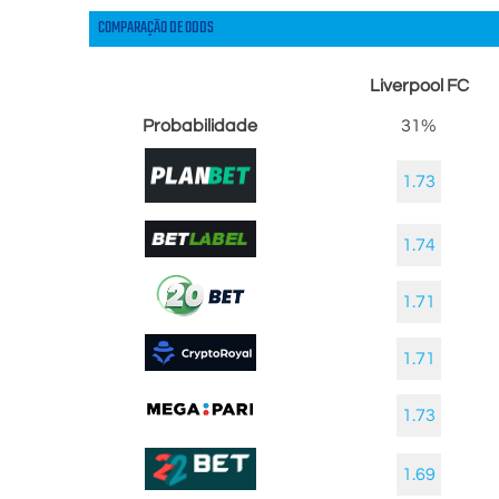
COMPARAÇÃO DE ODDS
Liverpool FC
Probabilidade
31%
1.73
1.74
1.71
1.71
1.73
1.69