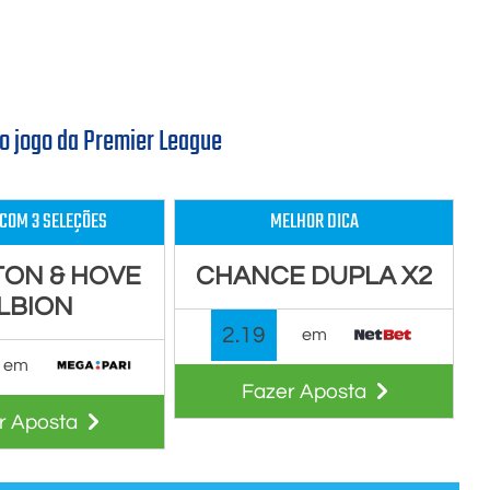
no jogo da Premier League
COM 3 SELEÇÕES
MELHOR DICA
TON & HOVE
CHANCE DUPLA X2
LBION
2.19
em
em
Fazer Aposta
r Aposta