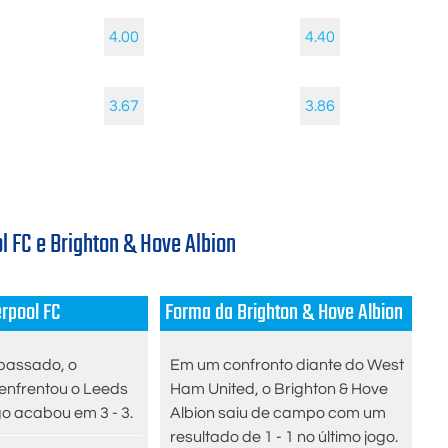
4.00
4.40
3.67
3.86
l FC e Brighton & Hove Albion
rpool FC
Forma da Brighton & Hove Albion
passado, o
Em um confronto diante do West
 enfrentou o Leeds
Ham United, o Brighton & Hove
go acabou em 3 - 3.
Albion saiu de campo com um
resultado de 1 - 1 no último jogo.