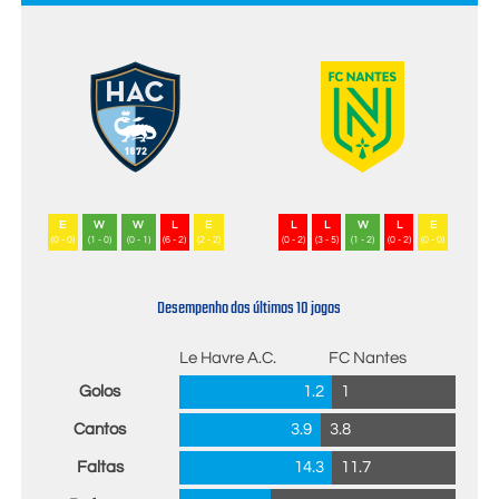
E
W
W
L
E
L
L
W
L
E
(0 - 0)
(1 - 0)
(0 - 1)
(6 - 2)
(2 - 2)
(0 - 2)
(3 - 5)
(1 - 2)
(0 - 2)
(0 - 0)
Desempenho dos últimos 10 jogos
Le Havre A.C.
FC Nantes
Golos
1.2
1
Cantos
3.9
3.8
Faltas
14.3
11.7