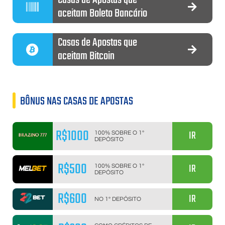
aceitam Boleto Bancário
Casas de Apostas que
aceitam Bitcoin
BÔNUS NAS CASAS DE APOSTAS
R$1000
IR
100% SOBRE O 1º
DEPÓSITO
R$500
IR
100% SOBRE O 1º
DEPÓSITO
R$600
IR
NO 1º DEPÓSITO