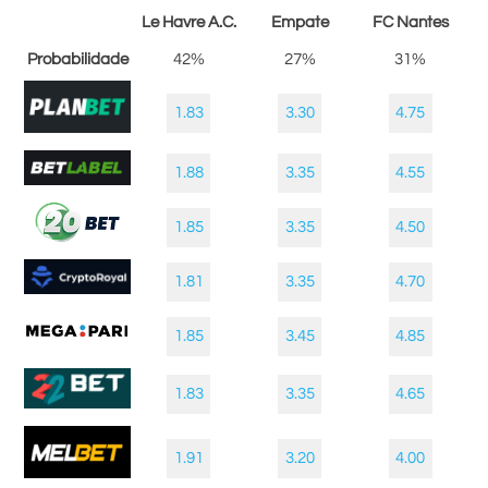
Le Havre A.C.
Empate
FC Nantes
Probabilidade
42%
27%
31%
1.83
3.30
4.75
1.88
3.35
4.55
1.85
3.35
4.50
1.81
3.35
4.70
1.85
3.45
4.85
1.83
3.35
4.65
1.91
3.20
4.00