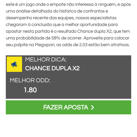
este é um jogo onde o empate não interessa à ninguém, e após
uma análise detalhada do histórico de confrontos e
desempenho recente das equipes, nossos especialistas
chegaram à conclusão que a melhor oportunidade para
apostar nesta partida é o resultado Chance dupla X2, que tem
uma probabilidade de 58% de ocorrer. Aproveite para colocar
seu palpite na
Megapari
, as odds de
2.03
estão bem atrativas.
MELHOR DICA:
CHANCE DUPLA X2
MELHOR ODD:
1.80
FAZER APOSTA