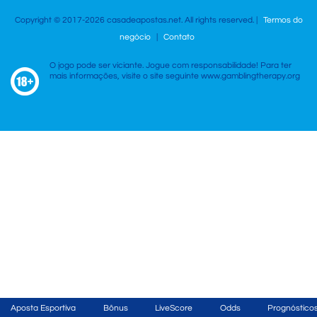
Copyright © 2017-2026 casadeapostas.net. All rights reserved. |
Termos do
negócio
|
Contato
O jogo pode ser viciante. Jogue com responsabilidade! Para ter
mais informações, visite o site seguinte www.gamblingtherapy.org
Aposta Esportiva
Bônus
LiveScore
Odds
Prognóstico