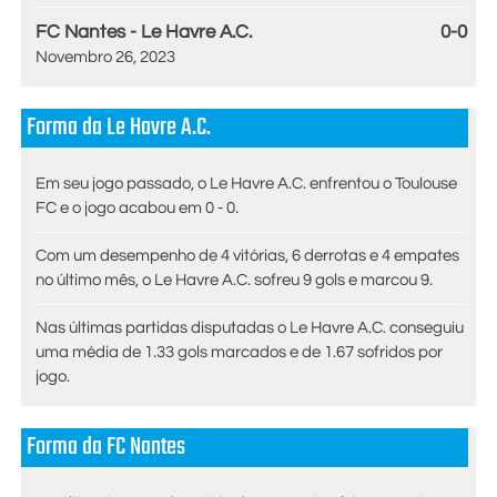
FC Nantes - Le Havre A.C.
0-0
Novembro 26, 2023
Forma da Le Havre A.C.
Em seu jogo passado, o Le Havre A.C. enfrentou o Toulouse
FC e o jogo acabou em 0 - 0.
Com um desempenho de 4 vitórias, 6 derrotas e 4 empates
no último mês, o Le Havre A.C. sofreu 9 gols e marcou 9.
Nas últimas partidas disputadas o Le Havre A.C. conseguiu
uma média de 1.33 gols marcados e de 1.67 sofridos por
jogo.
Forma da FC Nantes