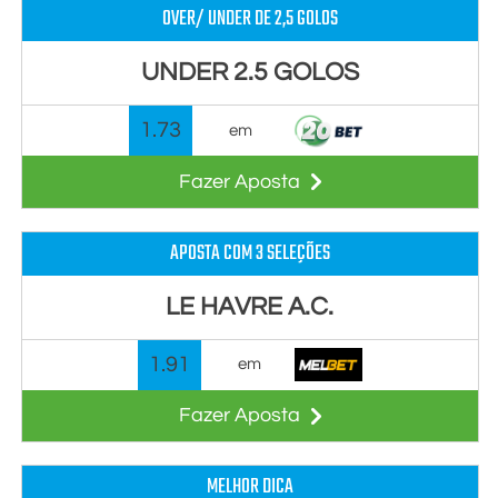
OVER/ UNDER DE 2,5 GOLOS
UNDER 2.5 GOLOS
1.73
em
Fazer Aposta
APOSTA COM 3 SELEÇÕES
LE HAVRE A.C.
1.91
em
Fazer Aposta
MELHOR DICA