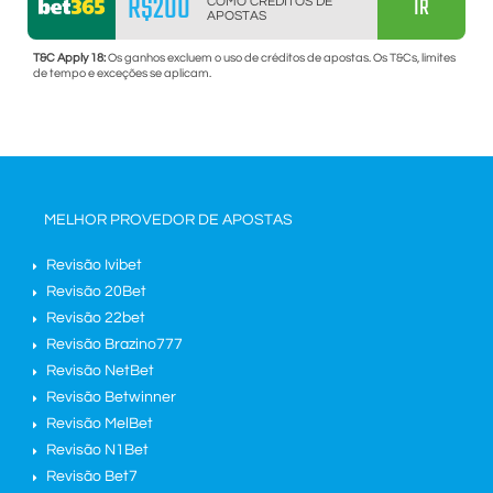
R$200
IR
COMO CRÉDITOS DE
APOSTAS
T&C Apply 18:
Os ganhos excluem o uso de créditos de apostas. Os T&Cs, limites
de tempo e exceções se aplicam.
MELHOR PROVEDOR DE APOSTAS
Revisão Ivibet
Revisão 20Bet
Revisão 22bet
Revisão Brazino777
Revisão NetBet
Revisão Betwinner
Revisão MelBet
Revisão N1Bet
Revisão Bet7