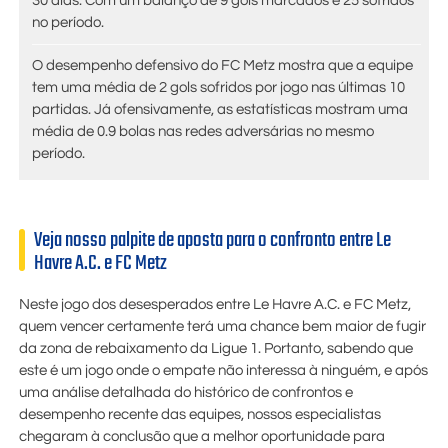
30 dias. Com um balanço de 9 gols marcados e 25 sofridos
no período.
O desempenho defensivo do FC Metz mostra que a equipe
tem uma média de 2 gols sofridos por jogo nas últimas 10
partidas. Já ofensivamente, as estatísticas mostram uma
média de 0.9 bolas nas redes adversárias no mesmo
período.
Veja nosso palpite de aposta para o confronto entre Le
Havre A.C. e FC Metz
Neste jogo dos desesperados entre Le Havre A.C. e FC Metz,
quem vencer certamente terá uma chance bem maior de fugir
da zona de rebaixamento da Ligue 1. Portanto, sabendo que
este é um jogo onde o empate não interessa à ninguém, e após
uma análise detalhada do histórico de confrontos e
desempenho recente das equipes, nossos especialistas
chegaram à conclusão que a melhor oportunidade para