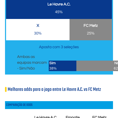
Le Havre A.C.
45%
X
FC Metz
30%
25%
Aposta com 3 seleções
Ambas as
equipas marcam
Sim
N
- Sim/Não
38%
6
Melhores odds para o jogo entre Le Havre A.C. vs FC Metz
COMPARAÇÃO DE ODDS
Le Havre A.C.
Empate
FC Metz