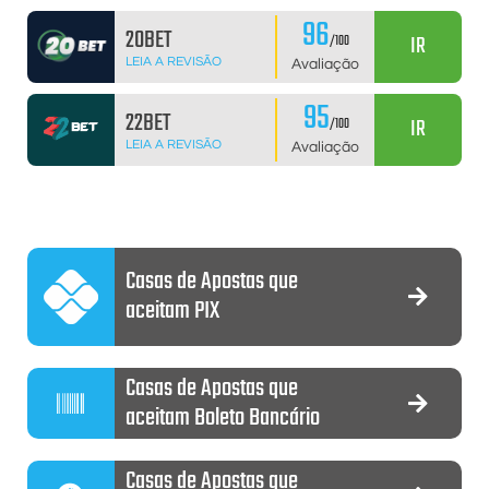
96
20BET
IR
/100
LEIA A REVISÃO
Avaliação
95
22BET
IR
/100
LEIA A REVISÃO
Avaliação
Casas de Apostas que
aceitam PIX
Casas de Apostas que
aceitam Boleto Bancário
Casas de Apostas que