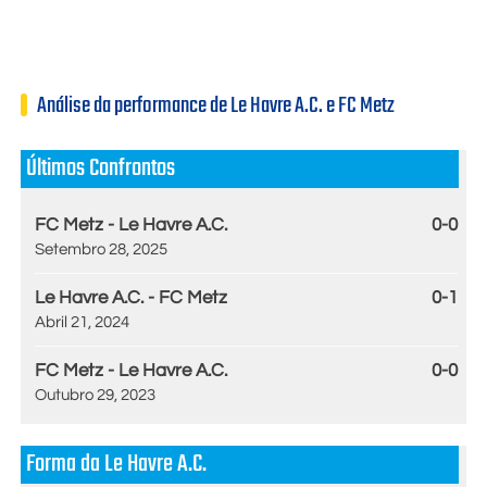
Análise da performance de Le Havre A.C. e FC Metz
Últimos Confrontos
FC Metz - Le Havre A.C.
0-0
Setembro 28, 2025
Le Havre A.C. - FC Metz
0-1
Abril 21, 2024
FC Metz - Le Havre A.C.
0-0
Outubro 29, 2023
Forma da Le Havre A.C.