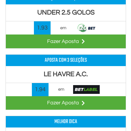
UNDER 2.5 GOLOS
1.93
em
Fazer Aposta
APOSTA COM 3 SELEÇÕES
LE HAVRE A.C.
1.94
em
Fazer Aposta
MELHOR DICA