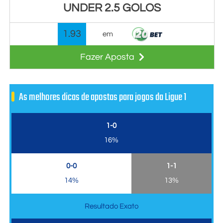
UNDER 2.5 GOLOS
1.93
em
Fazer Aposta
As melhores dicas de apostas para jogos da Ligue 1
1-0
16%
0-0
1-1
14%
13%
Resultado Exato