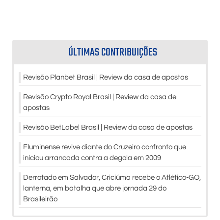
ÚLTIMAS CONTRIBUIÇÕES
Revisão Planbet Brasil | Review da casa de apostas
Revisão Crypto Royal Brasil | Review da casa de
apostas
Revisão BetLabel Brasil | Review da casa de apostas
Fluminense revive diante do Cruzeiro confronto que
iniciou arrancada contra a degola em 2009
Derrotado em Salvador, Criciúma recebe o Atlético-GO,
lanterna, em batalha que abre jornada 29 do
Brasileirão