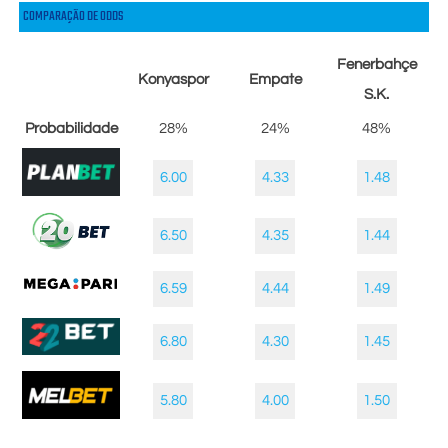
COMPARAÇÃO DE ODDS
Fenerbahçe
Konyaspor
Empate
S.K.
Probabilidade
28%
24%
48%
6.00
4.33
1.48
6.50
4.35
1.44
6.59
4.44
1.49
6.80
4.30
1.45
5.80
4.00
1.50