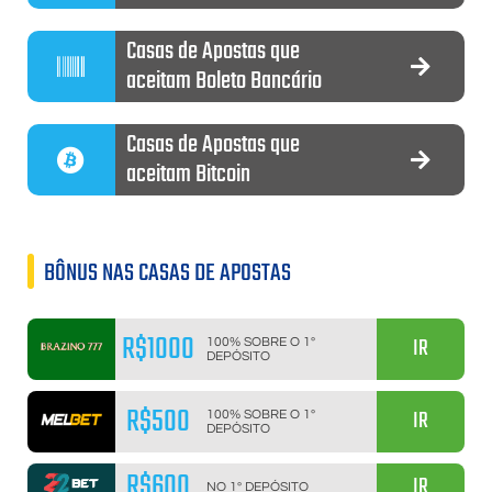
Casas de Apostas que
aceitam Boleto Bancário
Casas de Apostas que
aceitam Bitcoin
BÔNUS NAS CASAS DE APOSTAS
R$1000
IR
100% SOBRE O 1º
DEPÓSITO
R$500
IR
100% SOBRE O 1º
DEPÓSITO
R$600
IR
NO 1º DEPÓSITO