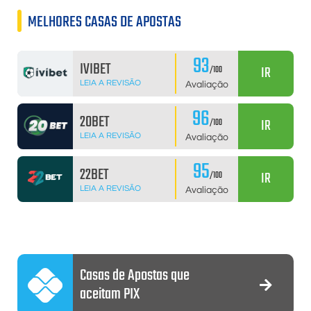
MELHORES CASAS DE APOSTAS
93
IVIBET
IR
/100
LEIA A REVISÃO
Avaliação
96
20BET
IR
/100
LEIA A REVISÃO
Avaliação
95
22BET
IR
/100
LEIA A REVISÃO
Avaliação
Casas de Apostas que
aceitam PIX