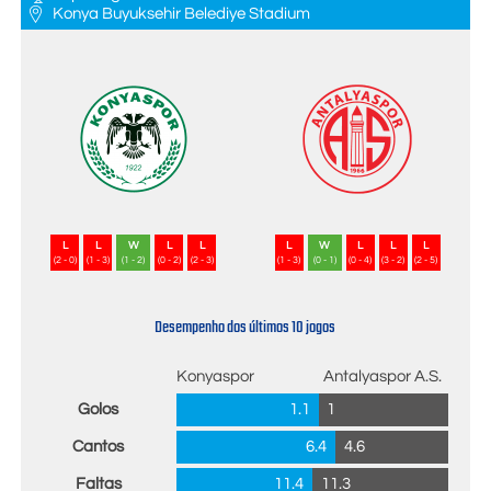
Konya Buyuksehir Belediye Stadium
L
L
W
L
L
L
W
L
L
L
(2 - 0)
(1 - 3)
(1 - 2)
(0 - 2)
(2 - 3)
(1 - 3)
(0 - 1)
(0 - 4)
(3 - 2)
(2 - 5)
Desempenho dos últimos 10 jogos
Konyaspor
Antalyaspor A.S.
Golos
1.1
1
Cantos
6.4
4.6
Faltas
11.4
11.3