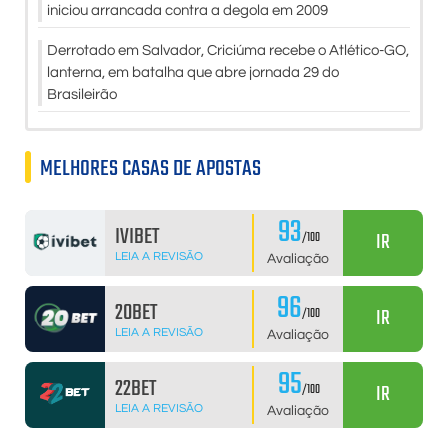
iniciou arrancada contra a degola em 2009
Derrotado em Salvador, Criciúma recebe o Atlético-GO,
lanterna, em batalha que abre jornada 29 do
Brasileirão
MELHORES CASAS DE APOSTAS
93
IVIBET
IR
/100
LEIA A REVISÃO
Avaliação
96
20BET
IR
/100
LEIA A REVISÃO
Avaliação
95
22BET
IR
/100
LEIA A REVISÃO
Avaliação