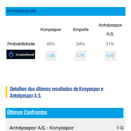
COMPARAÇÃO DE ODDS
Antalyaspor
Konyaspor
Empate
A.S.
Probabilidade
45%
24%
31%
1.68
3.75
4.55
Detalhes dos últimos resultados de Konyaspor e
Antalyaspor A.S.
Últimos Confrontos
Antalyaspor A.S. - Konyaspor
1-0