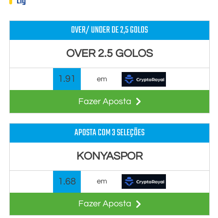
Lig
OVER/ UNDER DE 2,5 GOLOS
OVER 2.5 GOLOS
1.91
em
Fazer Aposta
APOSTA COM 3 SELEÇÕES
KONYASPOR
1.68
em
Fazer Aposta