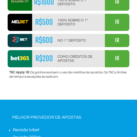
R$1000
IR
100% SOBRE O 1º
DEPÓSITO
R$500
IR
100% SOBRE O 1º
DEPÓSITO
R$600
IR
NO 1º DEPÓSITO
R$200
IR
COMO CRÉDITOS DE
APOSTAS
T&C Apply 18:
Os ganhos excluem o uso de créditos de apostas. Os T&Cs, limites
de tempo e exceções se aplicam.
MELHOR PROVEDOR DE APOSTAS
Revisão Ivibet