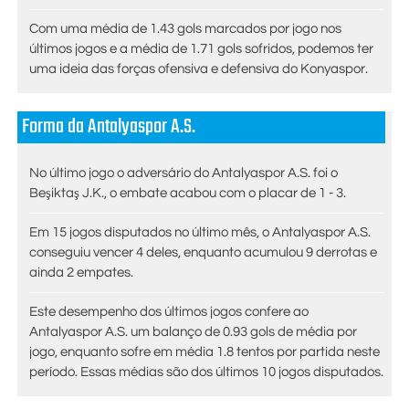
Com uma média de 1.43 gols marcados por jogo nos
últimos jogos e a média de 1.71 gols sofridos, podemos ter
uma ideia das forças ofensiva e defensiva do Konyaspor.
Forma da Antalyaspor A.S.
No último jogo o adversário do Antalyaspor A.S. foi o
Beşiktaş J.K., o embate acabou com o placar de 1 - 3.
Em 15 jogos disputados no último mês, o Antalyaspor A.S.
conseguiu vencer 4 deles, enquanto acumulou 9 derrotas e
ainda 2 empates.
Este desempenho dos últimos jogos confere ao
Antalyaspor A.S. um balanço de 0.93 gols de média por
jogo, enquanto sofre em média 1.8 tentos por partida neste
período. Essas médias são dos últimos 10 jogos disputados.