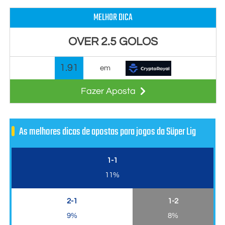
MELHOR DICA
OVER 2.5 GOLOS
1.91
em
Fazer Aposta
As melhores dicas de apostas para jogos da Süper Lig
1-1
11%
2-1
1-2
9%
8%