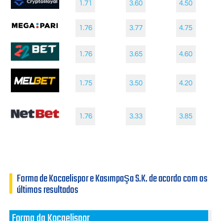
1.71
3.60
4.50
1.76
3.77
4.75
1.76
3.65
4.60
1.75
3.50
4.20
1.76
3.33
3.85
Forma de Kocaelispor e Kasımpaşa S.K. de acordo com os
últimos resultados
Forma da Kocaelispor