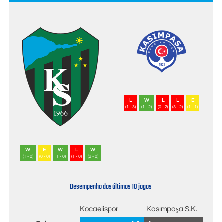
L
W
L
L
E
(1 - 3)
(1 - 2)
(0 - 2)
(3 - 2)
(1 - 1)
W
E
W
L
W
(1 - 0)
(0 - 0)
(1 - 0)
(1 - 0)
(2 - 0)
Desempenho dos últimos 10 jogos
Kocaelispor
Kasımpaşa S.K.