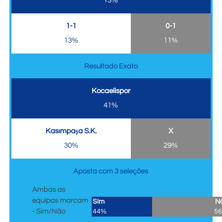
13%
1-1
0-1
13%
11%
Resultado Exato
Kocaelispor
41%
Kasımpaşa S.K.
X
30%
29%
Aposta com 3 seleções
Ambas as
equipas marcam
Sim
N
- Sim/Não
44%
5