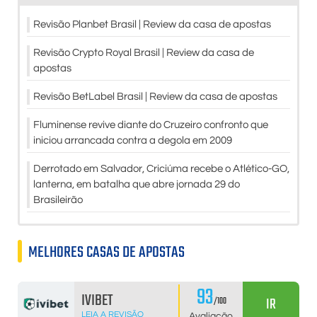
Revisão Planbet Brasil | Review da casa de apostas
Revisão Crypto Royal Brasil | Review da casa de
apostas
Revisão BetLabel Brasil | Review da casa de apostas
Fluminense revive diante do Cruzeiro confronto que
iniciou arrancada contra a degola em 2009
Derrotado em Salvador, Criciúma recebe o Atlético-GO,
lanterna, em batalha que abre jornada 29 do
Brasileirão
MELHORES CASAS DE APOSTAS
93
IVIBET
IR
/100
LEIA A REVISÃO
Avaliação