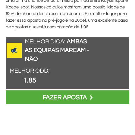
uma ótima chance de lucrar nesta partida entre Kayserispor e
Kocaelispor. Nossos cálculos mostram uma possibilidade de
62% de chance deste resultado ocorrer. E o melhor lugar para
fazer essa aposta no pré-jogo é na
20bet
, uma excelente casa
de apostas que está com cotação de
1.96
.
MELHOR DICA:
AMBAS
AS EQUIPAS MARCAM -
NÃO
MELHOR ODD:
1.85
FAZER APOSTA