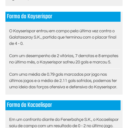
Forma da Kayserispor
O Kayserispor entrou em campo pela última vez contra o
Galatasaray S.K., partida que terminou com o placar final
de 4 - 0.
Com um desempenho de 2 vitórias, 7 derrotas e 8 empates
no último mês, o Kayserispor sofreu 20 gols e marcou 5.
Com uma média de 0.79 gols marcados por jogo nos
últimos jogos e a média de 2.11 gols sofridos, podemos ter
uma ideia das forças ofensiva e defensiva do Kayserispor.
Forma da Kocaelispor
Em um confronto diante do Fenerbahçe S.K., o Kocaelispor
saiu de campo com um resultado de 0 - 2 no último jogo.