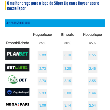
O melhor preço para o jogo da Süper Lig entre Kayserispor e
Kocaelispor
COMPARAÇÃO DE ODDS
Kayserispor
Empate
Kocaelispor
Probabilidade
25%
30%
45%
2.88
3.10
2.55
2.73
3.25
2.46
2.70
3.15
2.55
2.93
3.00
2.44
3.06
3.14
2.54