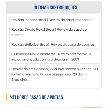
ÚLTIMAS CONTRIBUIÇÕES
Revisão Planbet Brasil | Review da casa de apostas
Revisão Crypto Royal Brasil | Review da casa de
apostas
Revisão BetLabel Brasil | Review da casa de apostas
Fluminense revive diante do Cruzeiro confronto que
iniciou arrancada contra a degola em 2009
Derrotado em Salvador, Criciúma recebe o Atlético-GO,
lanterna, em batalha que abre jornada 29 do
Brasileirão
MELHORES CASAS DE APOSTAS