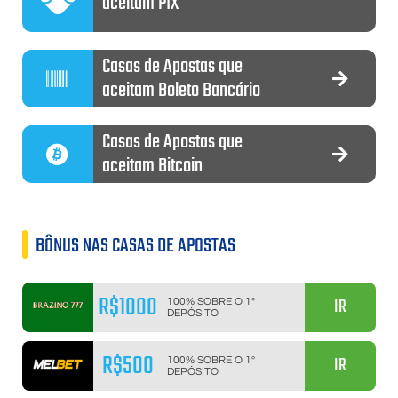
aceitam PIX
Casas de Apostas que
aceitam Boleto Bancário
Casas de Apostas que
aceitam Bitcoin
BÔNUS NAS CASAS DE APOSTAS
R$1000
IR
100% SOBRE O 1º
DEPÓSITO
R$500
IR
100% SOBRE O 1º
DEPÓSITO