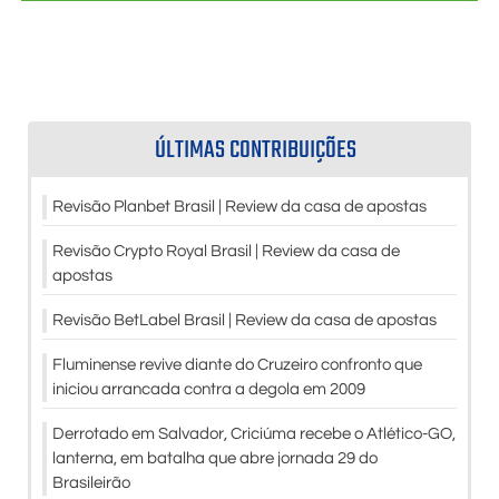
ÚLTIMAS CONTRIBUIÇÕES
Revisão Planbet Brasil | Review da casa de apostas
Revisão Crypto Royal Brasil | Review da casa de
apostas
Revisão BetLabel Brasil | Review da casa de apostas
Fluminense revive diante do Cruzeiro confronto que
iniciou arrancada contra a degola em 2009
Derrotado em Salvador, Criciúma recebe o Atlético-GO,
lanterna, em batalha que abre jornada 29 do
Brasileirão