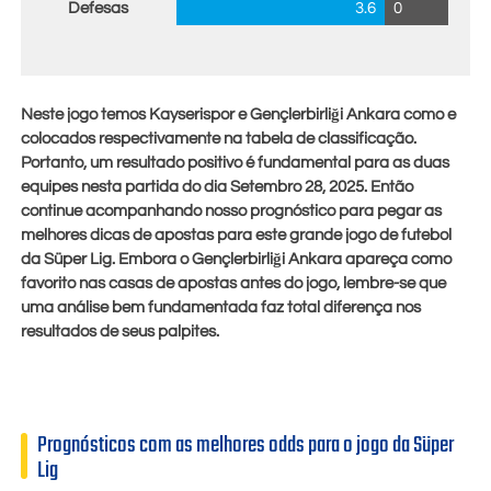
Defesas
3.6
0
Neste jogo temos Kayserispor e Gençlerbirliği Ankara como e
colocados respectivamente na tabela de classificação.
Portanto, um resultado positivo é fundamental para as duas
equipes nesta partida do dia
Setembro 28, 2025
. Então
continue acompanhando nosso prognóstico para pegar as
melhores dicas de apostas para este grande jogo de futebol
da Süper Lig. Embora o Gençlerbirliği Ankara apareça como
favorito nas casas de apostas antes do jogo, lembre-se que
uma análise bem fundamentada faz total diferença nos
resultados de seus palpites.
Prognósticos com as melhores odds para o jogo da Süper
Lig