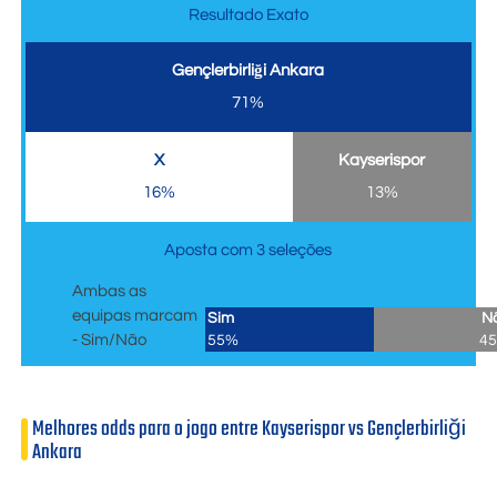
Resultado Exato
Gençlerbirliği Ankara
71%
X
Kayserispor
16%
13%
Aposta com 3 seleções
Ambas as
equipas marcam
Sim
N
- Sim/Não
55%
4
Melhores odds para o jogo entre Kayserispor vs Gençlerbirliği
Ankara