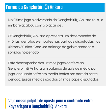
Forma da Gençlerbirliği Ankara
No último jogo o adversário do Gençlerbirliği Ankara foi o , o
embate acabou com o placar de .
O Gençlerbirliği Ankara apresenta um desempenho de
vitórias, derrotas e empates nas partidas disputadas nos
últimos 30 dias. Com um balanço de gols marcados e
sofridos no período.
Este desempenho dos últimos jogos confere ao
Gençlerbirliği Ankara um balanço de gols de média por
jogo, enquanto sofre em média tentos por partida neste
período. Essas médias são dos últimos jogos disputados.
Veja nosso palpite de aposta para o confronto entre
Kayserispor e Gençlerbirliği Ankara