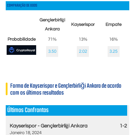
COMPARAÇÃO DE ODDS
Gençlerbirliği
Kayserispor
Empate
Ankara
Probabilidade
71%
13%
16%
3.50
2.02
3.25
Forma de Kayserispor e Gençlerbirliği Ankara de acordo
com os últimos resultados
Últimos Confrontos
Kayserispor - Gençlerbirliği Ankara
1-2
Janeiro 18, 2024