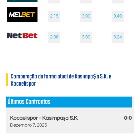
2.15
3.00
3.40
2.06
3.00
3.24
Comparação da forma atual de Kasımpaşa S.K. e
Kocaelispor
Últimos Confrontos
Kocaelispor - Kasımpaşa S.K.
0-0
Dezembro 7, 2025