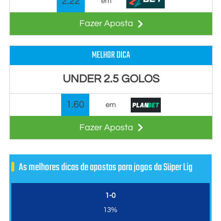
2.22
em
Fazer Aposta
MELHOR DICA
UNDER 2.5 GOLOS
1.60
em
Fazer Aposta
As melhores dicas de apostas para jogos da Süper Lig
1-0
13%