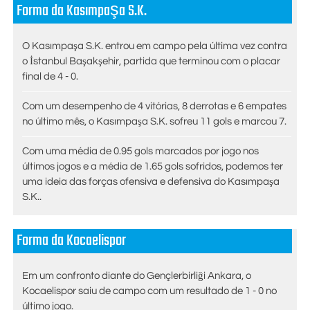
Forma da Kasımpaşa S.K.
O Kasımpaşa S.K. entrou em campo pela última vez contra
o İstanbul Başakşehir, partida que terminou com o placar
final de 4 - 0.
Com um desempenho de 4 vitórias, 8 derrotas e 6 empates
no último mês, o Kasımpaşa S.K. sofreu 11 gols e marcou 7.
Com uma média de 0.95 gols marcados por jogo nos
últimos jogos e a média de 1.65 gols sofridos, podemos ter
uma ideia das forças ofensiva e defensiva do Kasımpaşa
S.K..
Forma da Kocaelispor
Em um confronto diante do Gençlerbirliği Ankara, o
Kocaelispor saiu de campo com um resultado de 1 - 0 no
último jogo.