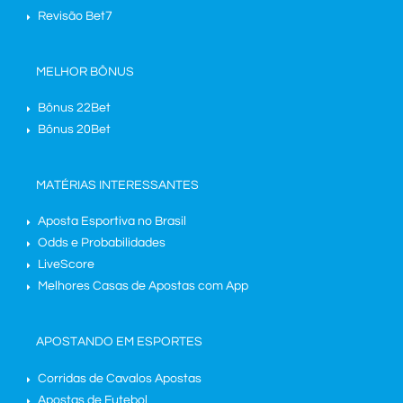
Revisão Bet7
MELHOR BÔNUS
Bônus 22Bet
Bônus 20Bet
MATÉRIAS INTERESSANTES
Aposta Esportiva no Brasil
Odds e Probabilidades
LiveScore
Melhores Casas de Apostas com App
APOSTANDO EM ESPORTES
Corridas de Cavalos Apostas
Apostas de Futebol