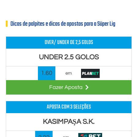
Dicas de palpites e dicas de apostas para a Süper Lig
OVER/ UNDER DE 2,5 GOLOS
UNDER 2.5 GOLOS
1.60
em
Fazer Aposta
APOSTA COM 3 SELEÇÕES
KASIMPAŞA S.K.