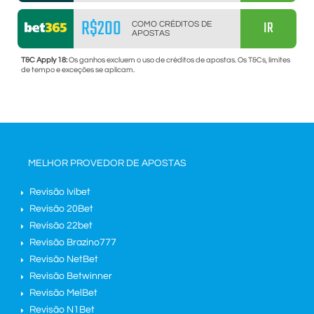
R$200
IR
COMO CRÉDITOS DE
APOSTAS
T&C Apply 18:
Os ganhos excluem o uso de créditos de apostas. Os T&Cs, limites
de tempo e exceções se aplicam.
MELHOR PROVEDOR DE APOSTAS
Revisão Ivibet
Revisão 20Bet
Revisão 22bet
Revisão Brazino777
Revisão NetBet
Revisão Betwinner
Revisão MelBet
Revisão N1Bet