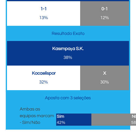
1-1
0-1
13%
12%
Resultado Exato
Kasımpaşa S.K.
38%
Kocaelispor
X
32%
30%
Aposta com 3 seleções
Ambas as
equipas marcam
Sim
N
- Sim/Não
42%
5