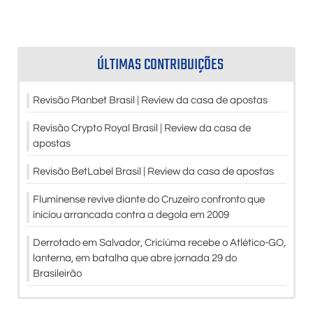
ÚLTIMAS CONTRIBUIÇÕES
Revisão Planbet Brasil | Review da casa de apostas
Revisão Crypto Royal Brasil | Review da casa de
apostas
Revisão BetLabel Brasil | Review da casa de apostas
Fluminense revive diante do Cruzeiro confronto que
iniciou arrancada contra a degola em 2009
Derrotado em Salvador, Criciúma recebe o Atlético-GO,
lanterna, em batalha que abre jornada 29 do
Brasileirão