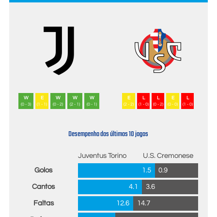
W
E
W
W
W
E
L
L
E
L
(0 - 3)
(1 - 1)
(0 - 2)
(2 - 1)
(0 - 1)
(2 - 2)
(1 - 0)
(0 - 2)
(0 - 0)
(1 - 0)
Desempenho dos últimos 10 jogos
Juventus Torino
U.S. Cremonese
Golos
1.5
0.9
Cantos
4.1
3.6
Faltas
12.6
14.7