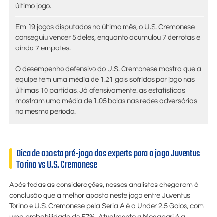
último jogo.
Em 19 jogos disputados no último mês, o U.S. Cremonese
conseguiu vencer 5 deles, enquanto acumulou 7 derrotas e
ainda 7 empates.
O desempenho defensivo do U.S. Cremonese mostra que a
equipe tem uma média de 1.21 gols sofridos por jogo nas
últimas 10 partidas. Já ofensivamente, as estatísticas
mostram uma média de 1.05 bolas nas redes adversárias
no mesmo período.
Dica de aposta pré-jogo dos experts para o jogo Juventus
Torino vs U.S. Cremonese
Após todas as considerações, nossos analistas chegaram à
conclusão que a melhor aposta neste jogo entre Juventus
Torino e U.S. Cremonese pela Seria A é a Under 2.5 Golos, com
uma probabilidade de 57%. Atualmente a
Megapari
é a