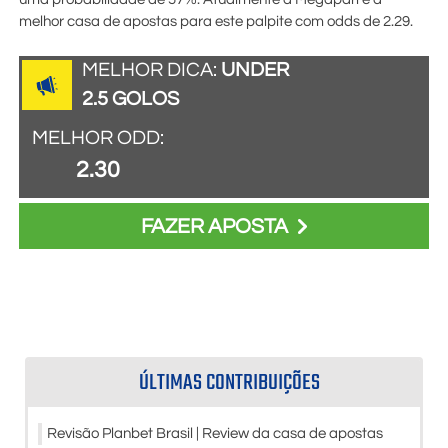
melhor casa de apostas para este palpite com odds de
2.29
.
MELHOR DICA:
UNDER
2.5 GOLOS
MELHOR ODD:
2.30
FAZER APOSTA
ÚLTIMAS CONTRIBUIÇÕES
Revisão Planbet Brasil | Review da casa de apostas