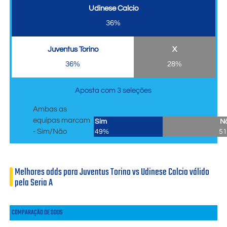
Udinese Calcio
36%
Juventus Torino
X
36%
28%
Aposta com 3 seleções
Ambas as
equipas marcam
Sim
N
- Sim/Não
49%
5
Melhores odds para Juventus Torino vs Udinese Calcio válido
pela Seria A
COMPARAÇÃO DE ODDS