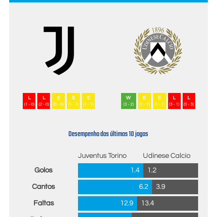
L
L
E
E
E
W
E
E
L
L
(1 - 0)
(2 - 0)
(0 - 0)
(1 - 1)
(1 - 1)
(3 - 2)
(1 - 1)
(1 - 1)
(3 - 1)
(0 - 3)
Desempenho dos últimos 10 jogos
Juventus Torino
Udinese Calcio
Golos
1.4
1.2
Cantos
6.2
3.9
Faltas
12.9
13.4