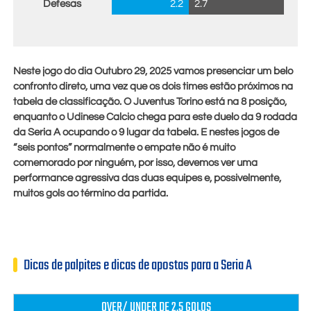
Defesas
2.2
2.7
Neste jogo do dia
Outubro 29, 2025
vamos presenciar um belo
confronto direto, uma vez que os dois times estão próximos na
tabela de classificação. O Juventus Torino está na 8 posição,
enquanto o Udinese Calcio chega para este duelo da 9 rodada
da Seria A ocupando o 9 lugar da tabela. E nestes jogos de
“seis pontos” normalmente o empate não é muito
comemorado por ninguém, por isso, devemos ver uma
performance agressiva das duas equipes e, possivelmente,
muitos gols ao término da partida.
Dicas de palpites e dicas de apostas para a Seria A
OVER/ UNDER DE 2,5 GOLOS