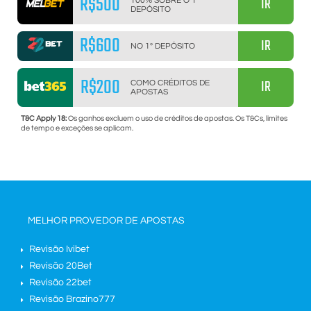
R$500
IR
100% SOBRE O 1º
DEPÓSITO
R$600
IR
NO 1º DEPÓSITO
R$200
IR
COMO CRÉDITOS DE
APOSTAS
T&C Apply 18:
Os ganhos excluem o uso de créditos de apostas. Os T&Cs, limites
de tempo e exceções se aplicam.
MELHOR PROVEDOR DE APOSTAS
Revisão Ivibet
Revisão 20Bet
Revisão 22bet
Revisão Brazino777