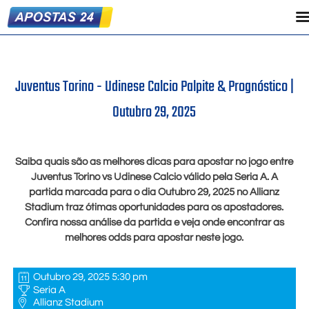
Juventus Torino - Udinese Calcio Palpite & Prognóstico |
Outubro 29, 2025
Saiba quais são as melhores dicas para apostar no jogo entre
Juventus Torino vs Udinese Calcio válido pela Seria A. A
partida marcada para o dia
Outubro 29, 2025
no Allianz
Stadium traz ótimas oportunidades para os apostadores.
Confira nossa análise da partida e veja onde encontrar as
melhores odds para apostar neste jogo.
Outubro 29, 2025 5:30 pm
Seria A
Allianz Stadium