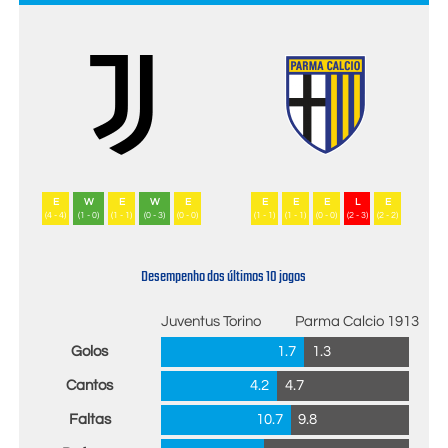
E
W
E
W
E
E
E
E
L
E
(4 - 4)
(1 - 0)
(1 - 1)
(0 - 3)
(0 - 0)
(1 - 1)
(1 - 1)
(0 - 0)
(2 - 3)
(2 - 2)
Desempenho dos últimos 10 jogos
Juventus Torino
Parma Calcio 1913
Golos
1.7
1.3
Cantos
4.2
4.7
Faltas
10.7
9.8