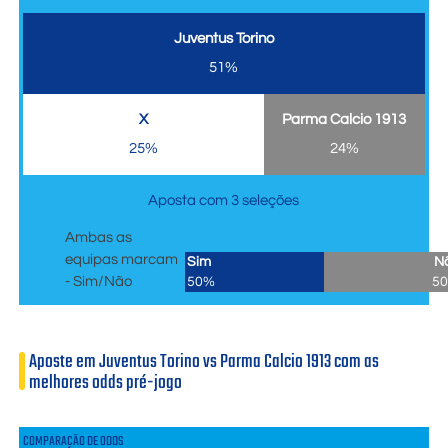
Juventus Torino
51%
X
Parma Calcio 1913
25%
24%
Aposta com 3 seleções
Ambas as
equipas marcam
Sim
N
- Sim/Não
50%
5
Aposte em Juventus Torino vs Parma Calcio 1913 com as
melhores odds pré-jogo
COMPARAÇÃO DE ODDS