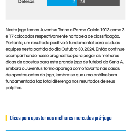
Defesas
2
2.8
Neste jogo temos Juventus Torino e Parma Calcio 1913 como 3
e 17 colocados respectivamente na tabela de classificação.
Portanto, um resultado positivo é fundamental para as duas
equipes nesta partida do dia
Outubro 30, 2024
. Então continue
acompanhando nosso prognóstico para pegar as melhores
dicas de apostas para este grande jogo de futebol da Seria A.
Embora o Juventus Torino apareça como favorito nas casas
de apostas antes do jogo, lembre-se que uma análise bem
fundamentada faz total diferença nos resultados de seus
palpites.
Dicas para apostar nos melhores mercados pré-jogo