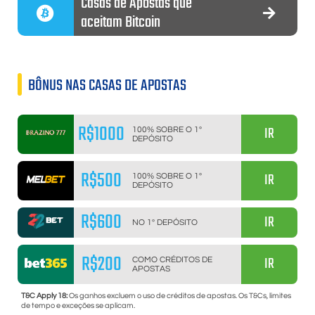
Casas de Apostas que
aceitam Bitcoin
BÔNUS NAS CASAS DE APOSTAS
R$1000
IR
100% SOBRE O 1º
DEPÓSITO
R$500
IR
100% SOBRE O 1º
DEPÓSITO
R$600
IR
NO 1º DEPÓSITO
R$200
IR
COMO CRÉDITOS DE
APOSTAS
T&C Apply 18:
Os ganhos excluem o uso de créditos de apostas. Os T&Cs, limites
de tempo e exceções se aplicam.