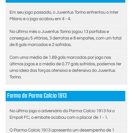
Em seu jogo passado, o Juventus Torino enfrentou o Inter
Milano e o jogo acabou em 4 - 4.
No último mês o Juventus Torino jogou 13 partidas e
conseguiu 5 vitórias, 3 derrotas e 8 empates, com um total
de 8 gols marcados e 2 sofridos.
Com uma média de 1.69 gols marcados por jogo nos
últimos jogos e a média de 0.77 gols sofridos, podemos ter
uma ideia das forças ofensiva e defensiva do Juventus
Torino.
Forma da Parma Calcio 1913
No último jogo o adversário do Parma Calcio 1913 foi o
Empoli FC, o embate acabou com o placar de 1 - 1.
O Parma Calcio 1913 apresenta um desempenho de 1