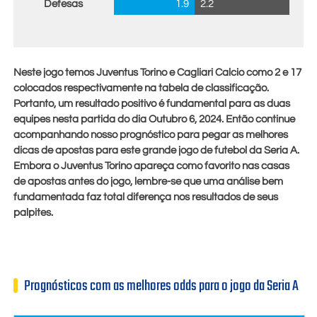
Defesas
1.9
2.2
Neste jogo temos Juventus Torino e Cagliari Calcio como 2 e 17
colocados respectivamente na tabela de classificação.
Portanto, um resultado positivo é fundamental para as duas
equipes nesta partida do dia
Outubro 6, 2024
. Então continue
acompanhando nosso prognóstico para pegar as melhores
dicas de apostas para este grande jogo de futebol da Seria A.
Embora o Juventus Torino apareça como favorito nas casas
de apostas antes do jogo, lembre-se que uma análise bem
fundamentada faz total diferença nos resultados de seus
palpites.
Prognósticos com as melhores odds para o jogo da Seria A