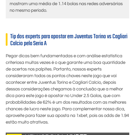
mostram uma média de 1.14 bolas nas redes adversárias
no mesmo período.
Tip dos experts para apostar em Juventus Torino vs Cagliari
Calcio pela Seria A
Pegar dicas bem fundamentadas e com análise estatística
criteriosa muitas vezes é o que garante uma boa quantidade
de acertos nos palpites. Portanto, nossos experts
consideraram todos os pontos chaves neste jogo que vai
acontecer entre Juventus Torino e Cagliari Calcio, depois
dessas considerações chegamos à conclusão que a melhor
dica para este jogo é apostar no Under 2.5 Golos, que com
probabilidades de 62% é um dos resultados com as melhores
chances de lucro neste jogo. Para complementar nossa dica,
aproveite para fazer sua aposta na
1xbet
, pois as odds de
1.94
estão muito atrativas.