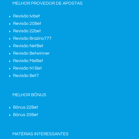
MELHOR PROVEDOR DE APOSTAS
Revisão Ivibet
Revisão 20Bet
Revisão 22bet
Revisão Brazino777
Revisão NetBet
Revisão Betwinner
Revisão MelBet
Revisão N1Bet
Revisão Bet7
MELHOR BÔNUS
Bônus 22Bet
Bônus 20Bet
MATÉRIAS INTERESSANTES