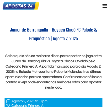
Junior de Barranquilla - Boyacá Chicó FC Palpite &
Prognóstico |
Agosto 2, 2025
Saiba quais são as melhores dicas para apostar no jogo entre
Junior de Barranquilla vs Boyacá Chicó FC válido pela
Categoría Primera A. A partida marcada para o dia
Agosto 2,
2025
no Estadio Metropolitano Roberto Meléndez traz ótimas
oportunidades para os apostadores. Confira nossa análise da
partida e veja onde encontrar as melhores odds para apostar
neste jogo.
Agosto 2, 2025 9:10 pm
Categoría Primera A