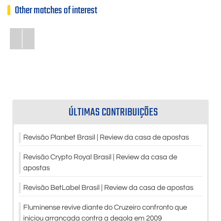
Other matches of interest
ÚLTIMAS CONTRIBUIÇÕES
Revisão Planbet Brasil | Review da casa de apostas
Revisão Crypto Royal Brasil | Review da casa de
apostas
Revisão BetLabel Brasil | Review da casa de apostas
Fluminense revive diante do Cruzeiro confronto que
iniciou arrancada contra a degola em 2009