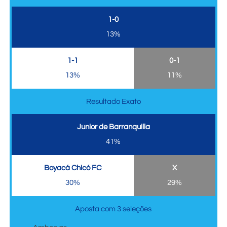
1-0
13%
1-1
0-1
13%
11%
Resultado Exato
Junior de Barranquilla
41%
Boyacá Chicó FC
X
30%
29%
Aposta com 3 seleções