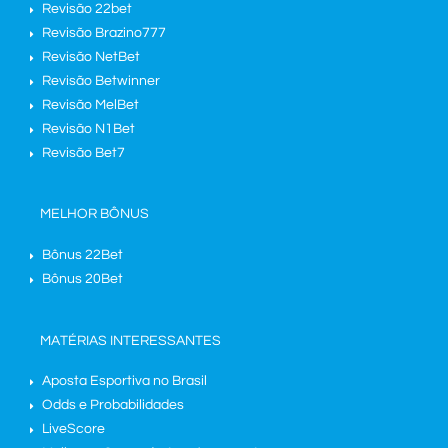
Revisão 22bet
Revisão Brazino777
Revisão NetBet
Revisão Betwinner
Revisão MelBet
Revisão N1Bet
Revisão Bet7
MELHOR BÔNUS
Bônus 22Bet
Bônus 20Bet
MATÉRIAS INTERESSANTES
Aposta Esportiva no Brasil
Odds e Probabilidades
LiveScore