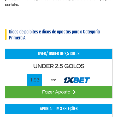
certeiro.
Dicas de palpites e dicas de apostas para a Categoría
Primera A
OVER/ UNDER DE 2,5 GOLOS
UNDER 2.5 GOLOS
1.93
em
Fazer Aposta
APOSTA COM 3 SELEÇÕES