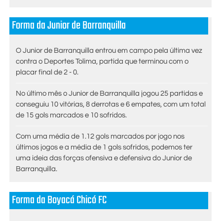
Forma da Junior de Barranquilla
O Junior de Barranquilla entrou em campo pela última vez
contra o Deportes Tolima, partida que terminou com o
placar final de 2 - 0.
No último mês o Junior de Barranquilla jogou 25 partidas e
conseguiu 10 vitórias, 8 derrotas e 6 empates, com um total
de 15 gols marcados e 10 sofridos.
Com uma média de 1.12 gols marcados por jogo nos
últimos jogos e a média de 1 gols sofridos, podemos ter
uma ideia das forças ofensiva e defensiva do Junior de
Barranquilla.
Forma da Boyacá Chicó FC