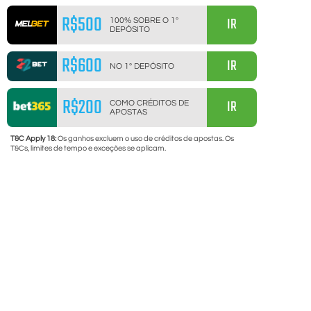
R$500
IR
100% SOBRE O 1º
DEPÓSITO
R$600
IR
NO 1º DEPÓSITO
R$200
IR
COMO CRÉDITOS DE
APOSTAS
T&C Apply 18:
Os ganhos excluem o uso de créditos de apostas. Os
T&Cs, limites de tempo e exceções se aplicam.