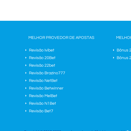
MELHOR PROVEDOR DE APOSTAS
MELHO
Revisão Ivibet
Bônus 
Revisão 20Bet
Bônus 
Revisão 22bet
Revisão Brazino777
Revisão NetBet
Revisão Betwinner
Revisão MelBet
Revisão N1Bet
Revisão Bet7