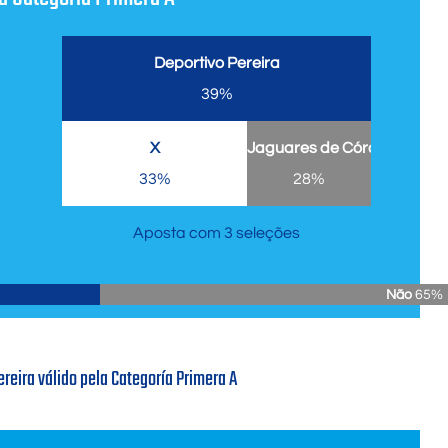
Deportivo Pereira
39%
X
Jaguares de Córdoba
33%
28%
Aposta com 3 seleções
Não
65%
reira válido pela Categoría Primera A