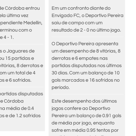
de Córdoba entrou
Em um confronto diante do
a última vez
Envigado FC, o Deportivo Pereira
ependiente Medellín,
saiu de campo com um
terminou com o
resultado de 2 - 0 no último jogo.
e 4 - 1.
O Deportivo Pereira apresenta
s o Jaguares de
um desempenho de 8 vitórias, 8
u 15 partidas e
derrotas e 6 empates nas
itórias, 8 derrotas e
partidas disputadas nos últimos
om um total de 4
30 dias. Com um balanço de 10
s e 6 sofridos.
gols marcados e 16 sofridos no
período.
partidas disputadas
de Córdoba
Este desempenho dos últimos
ma média de 0.4
jogos confere ao Deportivo
s e de 1.2 sofridos
Pereira um balanço de 0.91 gols
de média por jogo, enquanto
sofre em média 0.95 tentos por