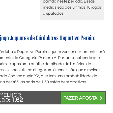
partida neste período. Essas
médias são dos últimos 10 jogos
disputados.
 jogo Jaguares de Córdoba vs Deportivo Pereira
órdoba e Deportivo Pereira, quem vencer certamente terá
amento da Categoría Primera A. Portanto, sabendo que
uém, e após uma análise detalhada do histórico de
ssos especialistas chegaram à conclusão que a melhor
ltado Chance dupla X2, que tem uma probabilidade de
e na
bet365
, as odds de
1.50
estão bem atrativas.
MELHOR
FAZER APOSTA
1.62
ODD: