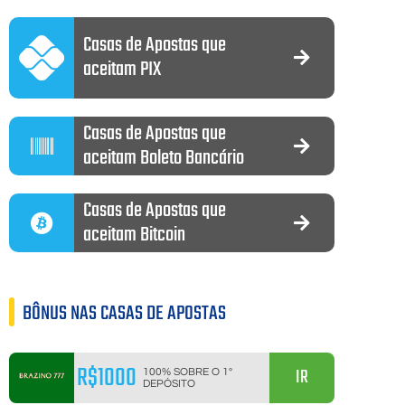
Casas de Apostas que
aceitam PIX
Casas de Apostas que
aceitam Boleto Bancário
Casas de Apostas que
aceitam Bitcoin
BÔNUS NAS CASAS DE APOSTAS
R$1000
IR
100% SOBRE O 1º
DEPÓSITO