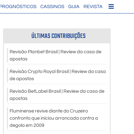
PROGNÓSTICOS
CASSINOS
GUIA
REVISTA
ÚLTIMAS CONTRIBUIÇÕES
Revisão Planbet Brasil | Review da casa de
apostas
Revisão Crypto Royal Brasil | Review da casa
de apostas
Revisão BetLabel Brasil | Review da casa de
apostas
Fluminense revive diante do Cruzeiro
confronto que iniciou arrancada contra a
degola em 2009