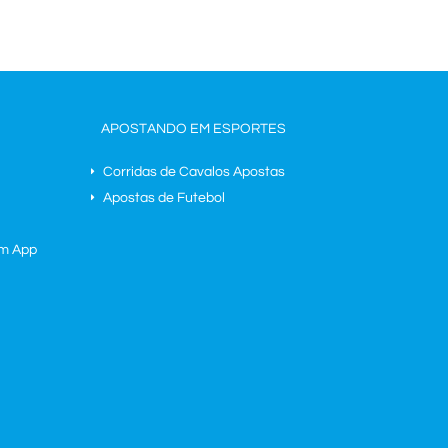
APOSTANDO EM ESPORTES
Corridas de Cavalos Apostas
Apostas de Futebol
om App