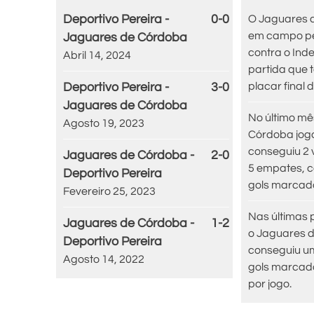
Deportivo Pereira -
0-0
O Jaguares 
em campo pel
Jaguares de Córdoba
contra o Ind
Abril 14, 2024
partida que 
placar final d
Deportivo Pereira -
3-0
Jaguares de Córdoba
No último mê
Agosto 19, 2023
Córdoba jogo
conseguiu 2 v
Jaguares de Córdoba -
2-0
5 empates, c
Deportivo Pereira
gols marcado
Fevereiro 25, 2023
Nas últimas 
Jaguares de Córdoba -
1-2
o Jaguares 
Deportivo Pereira
conseguiu u
Agosto 14, 2022
gols marcado
por jogo.