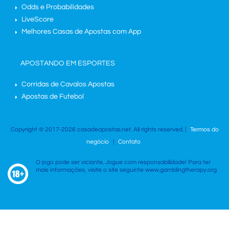
Odds e Probabilidades
LiveScore
Melhores Casas de Apostas com App
APOSTANDO EM ESPORTES
Corridas de Cavalos Apostas
Apostas de Futebol
Copyright © 2017-2026 casadeapostas.net. All rights reserved. |
Termos do
negócio
|
Contato
O jogo pode ser viciante. Jogue com responsabilidade! Para ter
mais informações, visite o site seguinte www.gamblingtherapy.org