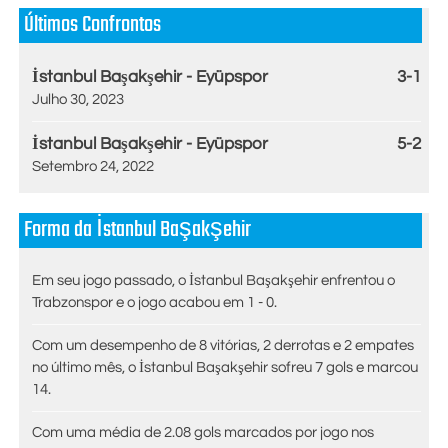
Últimos Confrontos
İstanbul Başakşehir - Eyüpspor
3-1
Julho 30, 2023
İstanbul Başakşehir - Eyüpspor
5-2
Setembro 24, 2022
Forma da İstanbul Başakşehir
Em seu jogo passado, o İstanbul Başakşehir enfrentou o
Trabzonspor e o jogo acabou em 1 - 0.
Com um desempenho de 8 vitórias, 2 derrotas e 2 empates
no último mês, o İstanbul Başakşehir sofreu 7 gols e marcou
14.
Com uma média de 2.08 gols marcados por jogo nos