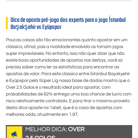
Dica de aposta pré-jogo dos experts para o jogo İstanbul
Başakşehir vs Eyüpspor
Poucas coisas são tão emocionantes quanto apostar em um
clássico, afinal, pois a rivalidade envolvida os tornam jogos
super imprevisíveis. No entanto, isso não quer dizer que não
existe boas oportunidades de apostas nos derbys, você só
precisa saber como ler as estatísticas para encontrar as
apostas de valor. Para este clássico entre İstanbul Başakşehir
e Eyüpspor pela Süper Lig nossa base de dados mostra que o
Over 2.5 Golos é o resultado ideal para apostar, com
probabilidades de 62% entrega uma boa chance de lucro com
risco relativamente controlado. E para tirar o máximo proveito
desta dica aposte na
1xbet
, que é a casa de apostas com
melhores odds, atualmente em
1.97
.
MELHOR DICA:
OVER