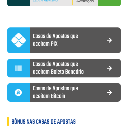
LEIA A REVISÃO
Avaliação
Casas de Apostas que
aceitam PIX
Casas de Apostas que
aceitam Boleto Bancário
Casas de Apostas que
aceitam Bitcoin
BÔNUS NAS CASAS DE APOSTAS