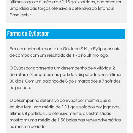
últimos jogos e a média de 1.15 gols sofridos, podemos ter
uma ideia das forças ofensiva e defensiva do İstanbul
Başakşehir.
Forma da Eyüpspor
Em um confronto diante do Göztepe S.K., o Eyüpspor saiu
de campo com um resultado de 1 - 0 no último jogo.
O Eyüpspor apresenta um desempenho de 4 vitórias, 2
derrotas e 3 empates nas partidas disputadas nos últimos
30 dias. Com um balanço de 6 gols marcados e 7 sofridos
no período.
O desempenho defensivo do Eyüpspor mostra que a
equipe tem uma média de 1.11 gols sofridos por jogo nas
últimas 9 partidas. Já ofensivamente, as estatísticas
mostram uma média de 1.56 bolas nas redes adversárias
no mesmo período.