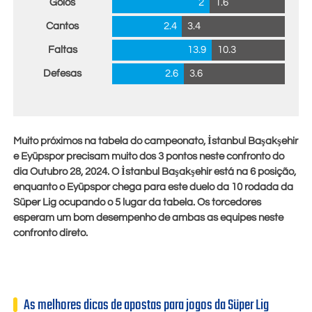
Golos
2
1.6
Cantos
2.4
3.4
Faltas
13.9
10.3
Defesas
2.6
3.6
Muito próximos na tabela do campeonato, İstanbul Başakşehir
e Eyüpspor precisam muito dos 3 pontos neste confronto do
dia
Outubro 28, 2024
. O İstanbul Başakşehir está na 6 posição,
enquanto o Eyüpspor chega para este duelo da 10 rodada da
Süper Lig ocupando o 5 lugar da tabela. Os torcedores
esperam um bom desempenho de ambas as equipes neste
confronto direto.
As melhores dicas de apostas para jogos da Süper Lig