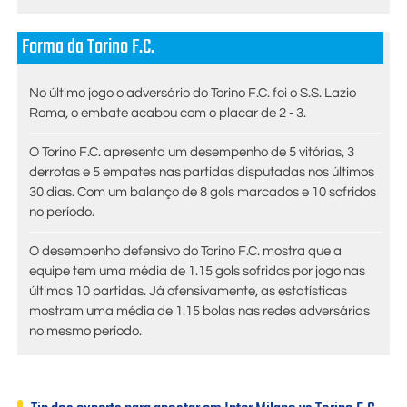
Forma da Torino F.C.
No último jogo o adversário do Torino F.C. foi o S.S. Lazio
Roma, o embate acabou com o placar de 2 - 3.
O Torino F.C. apresenta um desempenho de 5 vitórias, 3
derrotas e 5 empates nas partidas disputadas nos últimos
30 dias. Com um balanço de 8 gols marcados e 10 sofridos
no período.
O desempenho defensivo do Torino F.C. mostra que a
equipe tem uma média de 1.15 gols sofridos por jogo nas
últimas 10 partidas. Já ofensivamente, as estatísticas
mostram uma média de 1.15 bolas nas redes adversárias
no mesmo período.