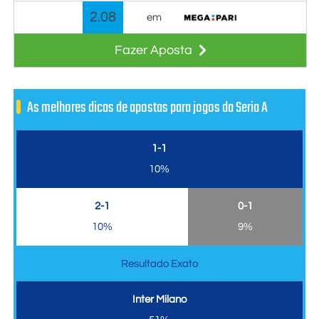
2.08
em
Fazer Aposta
As melhores dicas de apostas para jogos da Seria A
1-1
10%
2-1
0-1
10%
9%
Resultado Exato
Inter Milano