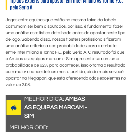
Tip dos experts para apostar em Inter Milano vs Torino F.C.
pela Seria A
Jogos entre equipes que estão na mesma faixa da tabela
costumam ser bem disputados, por isso, é fundamental fazer
uma análise estatística detalhada antes de apostar neste tipo
de jogo. Sabendo disso, nossos tipsters profissionais fizeram
uma análise criteriosa das probabilidades para o embate
entre Inter Milano e Torino F.C. pela Seria A. O resultado foi que
o Ambas as equipas marcam - Sim apresenta-se com uma
probabilidade de 62% para acontecer, isso o torna o resultado
com maior chance de lucro nesta partida, ainda mais se você
apostar na
Megapari
, que está oferecendo odds excelentes no
valor de
2.08
.
MELHOR DICA:
AMBAS
AS EQUIPAS MARCAM -
SIM
MELHOR ODD: