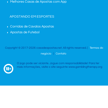
Melhores Casas de Apostas com App
APOSTANDO EM ESPORTES
Corridas de Cavalos Apostas
Apostas de Futebol
Copyright © 2017-2026 casadeapostas.net. All rights reserved. |
Termos do
negócio
|
Contato
O jogo pode ser viciante. Jogue com responsabilidade! Para ter
mais informações, visite o site seguinte www.gamblingtherapy.org