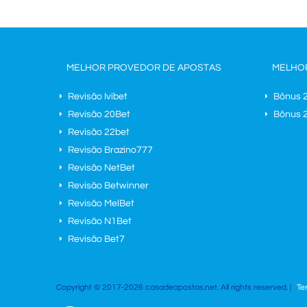
MELHOR PROVEDOR DE APOSTAS
MELHO
Revisão Ivibet
Bônus 
Revisão 20Bet
Bônus 
Revisão 22bet
Revisão Brazino777
Revisão NetBet
Revisão Betwinner
Revisão MelBet
Revisão N1Bet
Revisão Bet7
Copyright © 2017-2026 casadeapostas.net. All rights reserved. |
Te