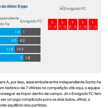
dos últimos 10 jogos
ependiente
Envigado FC
L
L
L
L
L
ta Fe
(1 - 2)
(1 - 0)
(0 - 2)
(1 - 0)
(1 - 2)
1.4
1
4.5
4.2
11.9
14.3
3
1.8
ra A, por isso, esse embate entre Independiente Santa Fe
 histórico de 7 vitórias na competição até aqui, a equipe
onseguir se impor dentro de campo. Já o Envigado FC tem
r um jogo complicado para os dois lados, afinal, a
o equilíbrio das partidas.