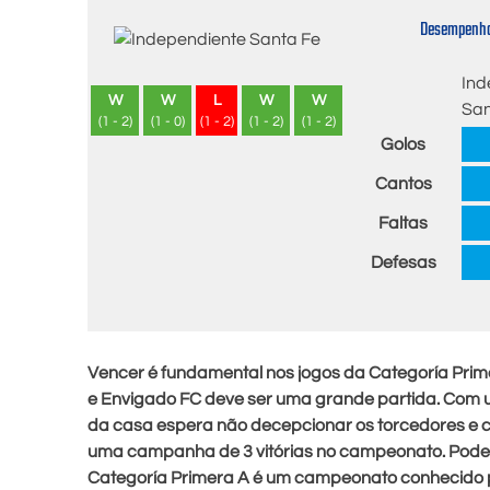
Desempenho 
Ind
W
W
L
W
W
San
(1 - 2)
(1 - 0)
(1 - 2)
(1 - 2)
(1 - 2)
Golos
Cantos
Faltas
Defesas
Vencer é fundamental nos jogos da Categoría Prime
e Envigado FC deve ser uma grande partida. Com um
da casa espera não decepcionar os torcedores e c
uma campanha de 3 vitórias no campeonato. Pode se
Categoría Primera A é um campeonato conhecido pel