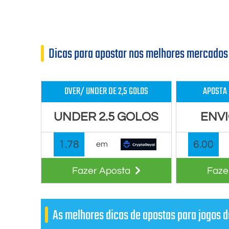
Dicas para apostar nos melhores mercados
OVER/ UNDER DE 2,5 GOLOS
APOSTA 
UNDER 2.5 GOLOS
ENV
1.78
6.00
em
Fazer Aposta
Faze
As melhores dicas de apostas para jogos d