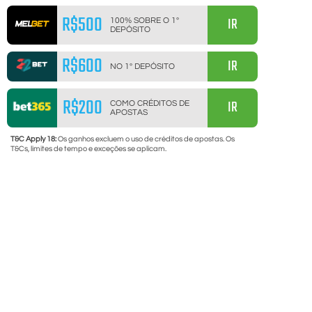
R$500
IR
100% SOBRE O 1º
DEPÓSITO
R$600
IR
NO 1º DEPÓSITO
R$200
IR
COMO CRÉDITOS DE
APOSTAS
T&C Apply 18:
Os ganhos excluem o uso de créditos de apostas. Os
T&Cs, limites de tempo e exceções se aplicam.