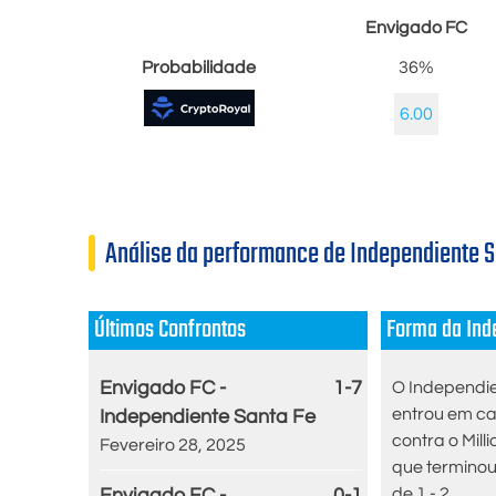
Envigado FC
Probabilidade
36%
6.00
Análise da performance de Independiente S
Últimos Confrontos
Forma da Ind
Envigado FC -
1-7
O Independie
entrou em ca
Independiente Santa Fe
contra o Mill
Fevereiro 28, 2025
que terminou
de 1 - 2.