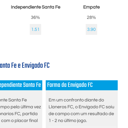
Independiente Santa Fe
Empate
36%
28%
1.51
3.90
anta Fe e Envigado FC
ependiente Santa Fe
Forma da Envigado FC
nte Santa Fe
Em um confronto diante do
mpo pela última vez
Llaneros FC, o Envigado FC saiu
ionarios FC, partida
de campo com um resultado de
 com o placar final
1 - 2 no último jogo.