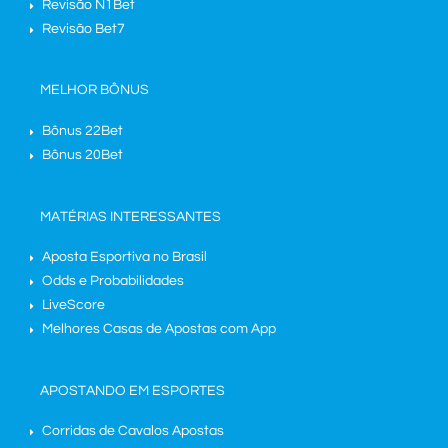
Revisão N1Bet
Revisão Bet7
MELHOR BÔNUS
Bônus 22Bet
Bônus 20Bet
MATÉRIAS INTERESSANTES
Aposta Esportiva no Brasil
Odds e Probabilidades
LiveScore
Melhores Casas de Apostas com App
APOSTANDO EM ESPORTES
Corridas de Cavalos Apostas