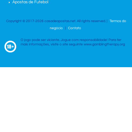
Apostas de Futebol
Copyright © 2017-2026 casadeapostas.net. All rights reserved. |
Termos do
negócio
|
Contato
O jogo pode ser viciante. Jogue com responsabilidade! Para ter
mais informações, visite o site seguinte www.gamblingtherapy.org