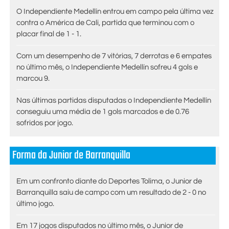
O Independiente Medellín entrou em campo pela última vez
contra o América de Cali, partida que terminou com o
placar final de 1 - 1.
Com um desempenho de 7 vitórias, 7 derrotas e 6 empates
no último mês, o Independiente Medellín sofreu 4 gols e
marcou 9.
Nas últimas partidas disputadas o Independiente Medellín
conseguiu uma média de 1 gols marcados e de 0.76
sofridos por jogo.
Forma da Junior de Barranquilla
Em um confronto diante do Deportes Tolima, o Junior de
Barranquilla saiu de campo com um resultado de 2 - 0 no
último jogo.
Em 17 jogos disputados no último mês, o Junior de