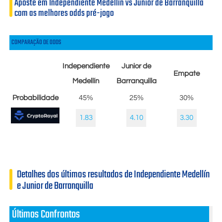
Aposte em Independiente Medellín vs Junior de Barranquilla
com as melhores odds pré-jogo
COMPARAÇÃO DE ODDS
Independiente
Junior de
Empate
Medellín
Barranquilla
Probabilidade
45%
25%
30%
1.83
4.10
3.30
Detalhes dos últimos resultados de Independiente Medellín
e Junior de Barranquilla
Últimos Confrontos