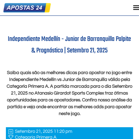
Independiente Medellín - Junior de Barranquilla Palpite
& Prognóstico |
Setembro 21, 2025
Saiba quais são as melhores dicas para apostar no jogo entre
Independiente Medellín vs Junior de Barranquilla válido pela
Categoría Primera A. A partida marcada para o dia
Setembro
21, 2025
no Atanasio Girardot Sports Complex traz ótimas
oportunidades para os apostadores. Confira nossa análise da
partida e veja onde encontrar as melhores odds para apostar
neste jogo.
Setembro 21, 2025 11:20 pm
Categoría Primera A