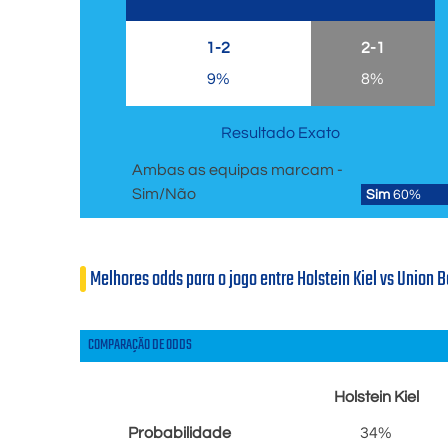
1-2
2-1
9%
8%
Resultado Exato
Ambas as equipas marcam -
Sim/Não
Sim
60%
Melhores odds para o jogo entre Holstein Kiel vs Union B
COMPARAÇÃO DE ODDS
Holstein Kiel
Probabilidade
34%