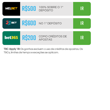
R$500
IR
100% SOBRE O 1º
DEPÓSITO
R$600
IR
NO 1º DEPÓSITO
R$200
IR
COMO CRÉDITOS DE
APOSTAS
T&C Apply 18:
Os ganhos excluem o uso de créditos de apostas. Os
T&Cs, limites de tempo e exceções se aplicam.