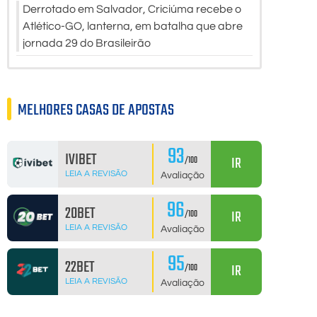
Derrotado em Salvador, Criciúma recebe o
Atlético-GO, lanterna, em batalha que abre
jornada 29 do Brasileirão
MELHORES CASAS DE APOSTAS
93
IVIBET
IR
/100
LEIA A REVISÃO
Avaliação
96
20BET
IR
/100
LEIA A REVISÃO
Avaliação
95
22BET
IR
/100
LEIA A REVISÃO
Avaliação