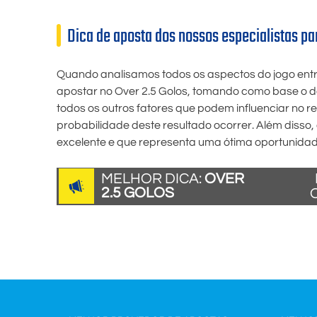
Dica de aposta dos nossos especialistas par
Quando analisamos todos os aspectos do jogo entre H
apostar no Over 2.5 Golos, tomando como base o d
todos os outros fatores que podem influenciar no
probabilidade deste resultado ocorrer. Além disso,
excelente e que representa uma ótima oportunidade
MELHOR DICA:
OVER
2.5 GOLOS