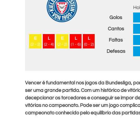
Hol
Golos
Cantos
E
L
E
L
L
Faltas
(2 - 2)
(2 - 4)
(2 - 2)
(1 - 6)
(0 - 2)
Defesas
Vencer é fundamental nos jogos da Bundesliga, por i
ser uma grande partida. Com um histórico de vitór
decepcionar os torcedores e conseguir se impor d
vitórias no campeonato. Pode ser um jogo complicad
campeonato conhecido pelo equilíbrio das partidas