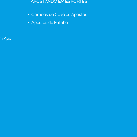
APOSTANDO EM ESPORTES
Corridas de Cavalos Apostas
Apostas de Futebol
om App