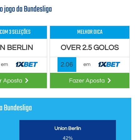
no jogo da Bundesliga
COM 3 SELEÇÕES
MELHOR DICA
N BERLIN
OVER 2.5 GOLOS
2.06
em
em
r Aposta
Fazer Aposta
da Bundesliga
Union Berlin
42%