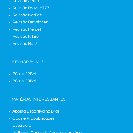
Revisão 22bet
Revisão Brazino777
Revisão NetBet
Revisão Betwinner
Revisão MelBet
Revisão N1Bet
Revisão Bet7
MELHOR BÔNUS
Bônus 22Bet
Bônus 20Bet
MATÉRIAS INTERESSANTES
Aposta Esportiva no Brasil
Odds e Probabilidades
LiveScore
Melhores Casas de Apostas com App