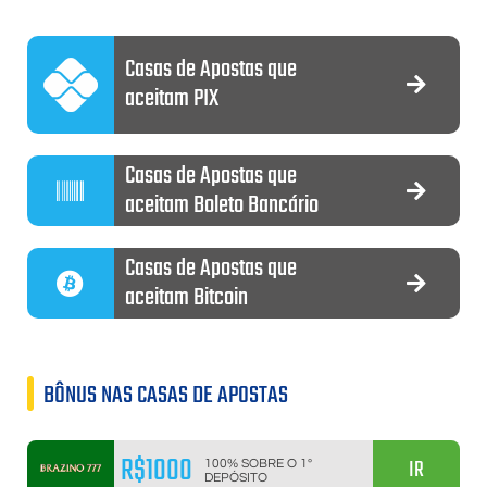
Casas de Apostas que
aceitam PIX
Casas de Apostas que
aceitam Boleto Bancário
Casas de Apostas que
aceitam Bitcoin
BÔNUS NAS CASAS DE APOSTAS
R$1000
IR
100% SOBRE O 1º
DEPÓSITO