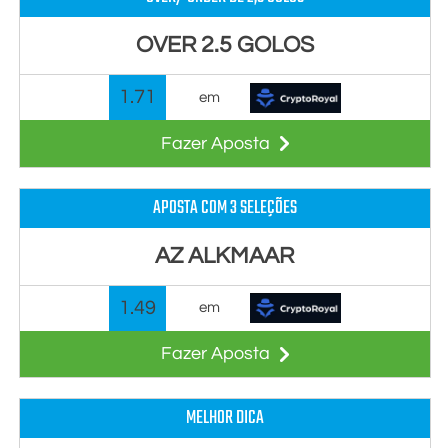
OVER 2.5 GOLOS
1.71
em
Fazer Aposta
APOSTA COM 3 SELEÇÕES
AZ ALKMAAR
1.49
em
Fazer Aposta
MELHOR DICA