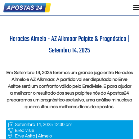
Heracles Almelo - AZ Alkmaar Palpite & Prognóstico |
Setembro 14, 2025
Em
Setembro 14, 2025
teremos um grande jogo entre Heracles
Almelo e AZ Alkmaar. A partida vai ser disputada no Erve
Asitoe será um confronto válido pela Eredivisie. E para ajudar
a melhorar o resultado dos seus palpites nós do Apostas24
preparamos um prognóstico exclusivo, uma análise minuciosa
que resultou nas melhores dicas de apostas.
Setembro 14, 2025 12:30 pm
Eredivisie
Erve Asito | Almelo