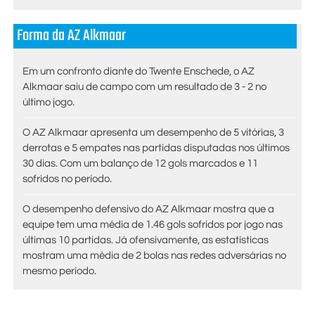
Forma da AZ Alkmaar
Em um confronto diante do Twente Enschede, o AZ
Alkmaar saiu de campo com um resultado de 3 - 2 no
último jogo.
O AZ Alkmaar apresenta um desempenho de 5 vitórias, 3
derrotas e 5 empates nas partidas disputadas nos últimos
30 dias. Com um balanço de 12 gols marcados e 11
sofridos no período.
O desempenho defensivo do AZ Alkmaar mostra que a
equipe tem uma média de 1.46 gols sofridos por jogo nas
últimas 10 partidas. Já ofensivamente, as estatísticas
mostram uma média de 2 bolas nas redes adversárias no
mesmo período.