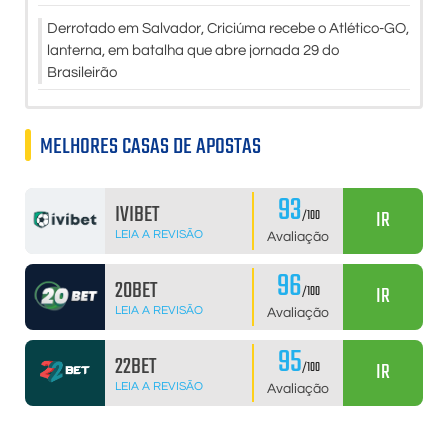
Derrotado em Salvador, Criciúma recebe o Atlético-GO,
lanterna, em batalha que abre jornada 29 do
Brasileirão
MELHORES CASAS DE APOSTAS
93
IVIBET
IR
/100
LEIA A REVISÃO
Avaliação
96
20BET
IR
/100
LEIA A REVISÃO
Avaliação
95
22BET
IR
/100
LEIA A REVISÃO
Avaliação