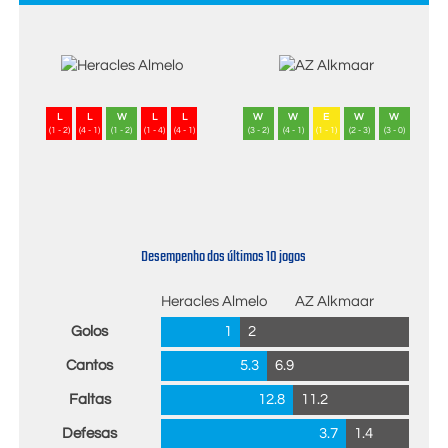
L
L
W
L
L
W
W
E
W
W
(1 - 2)
(4 - 1)
(1 - 2)
(1 - 4)
(4 - 1)
(3 - 2)
(4 - 1)
(1 - 1)
(2 - 3)
(3 - 0)
Desempenho dos últimos 10 jogos
Heracles Almelo
AZ Alkmaar
Golos
1
2
Cantos
5.3
6.9
Faltas
12.8
11.2
Defesas
3.7
1.4