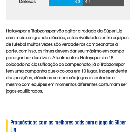
Defesas
3.3
4.1
Hatayspor e Trabzonspor vão agitar a rodada da Süper Lig
com mais um grande clássico, estas rivalidades entre equipes
de futebol muitas vezes são verdadeiros campeonatos à
parte, com isso, os times devem dar seu máximo em campo
para ganhar dos rivais. Atualmente o Hatayspor é o 18
colocado na classificação do campeonato, já o Trabzonspor
tem uma campanha que o coloca em 10 lugar. Independente
das posições, clássicos sempre são jogos disputados e
mesmo com equipes em momentos diferentes costumam ser
jogos equilibrados.
Prognósticos com as melhores odds para o jogo da Süper
Lig