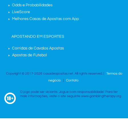
Odds e Probabilidades
LiveScore
Melhores Casas de Apostas com App
APOSTANDO EM ESPORTES
Corridas de Cavalos Apostas
Apostas de Futebol
Copyright © 2017-2026 casadeapostas.net. All rights reserved. |
Termos do
negócio
|
Contato
O jogo pode ser viciante. Jogue com responsabilidade! Para ter
mais informações, visite o site seguinte www.gamblingtherapy.org