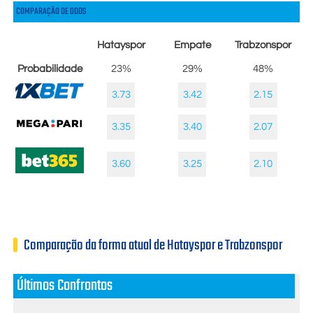
COMPARAÇÃO DE ODDS
Hatayspor
Empate
Trabzonspor
Probabilidade
23%
29%
48%
3.73
3.42
2.15
3.35
3.40
2.07
3.60
3.25
2.10
Comparação da forma atual de Hatayspor e Trabzonspor
Últimos Confrontos