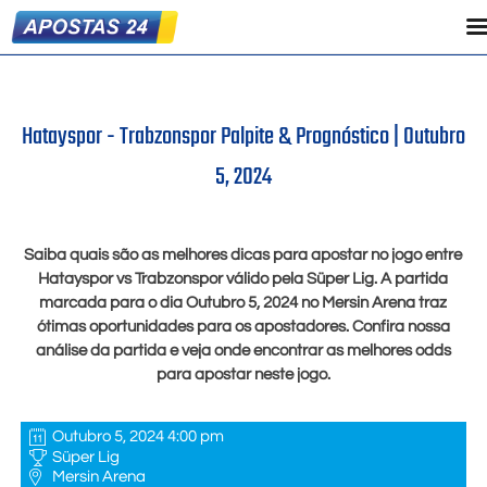
Hatayspor - Trabzonspor Palpite & Prognóstico |
Outubro
5, 2024
Saiba quais são as melhores dicas para apostar no jogo entre
Hatayspor vs Trabzonspor válido pela Süper Lig. A partida
marcada para o dia
Outubro 5, 2024
no Mersin Arena traz
ótimas oportunidades para os apostadores. Confira nossa
análise da partida e veja onde encontrar as melhores odds
para apostar neste jogo.
Outubro 5, 2024 4:00 pm
Süper Lig
Mersin Arena