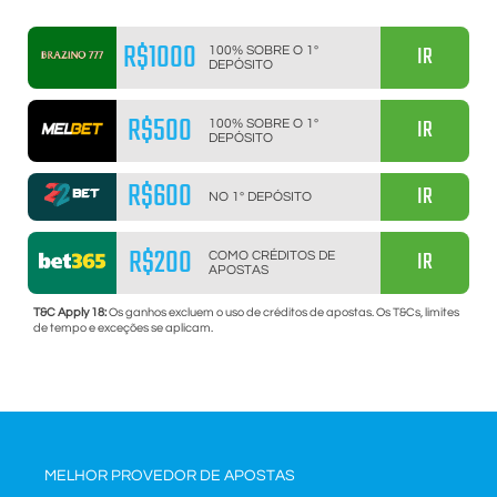
R$1000
IR
100% SOBRE O 1º
DEPÓSITO
R$500
IR
100% SOBRE O 1º
DEPÓSITO
R$600
IR
NO 1º DEPÓSITO
R$200
IR
COMO CRÉDITOS DE
APOSTAS
T&C Apply 18:
Os ganhos excluem o uso de créditos de apostas. Os T&Cs, limites
de tempo e exceções se aplicam.
MELHOR PROVEDOR DE APOSTAS