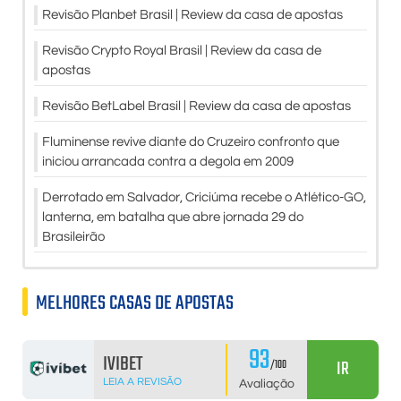
Revisão Planbet Brasil | Review da casa de apostas
Revisão Crypto Royal Brasil | Review da casa de
apostas
Revisão BetLabel Brasil | Review da casa de apostas
Fluminense revive diante do Cruzeiro confronto que
iniciou arrancada contra a degola em 2009
Derrotado em Salvador, Criciúma recebe o Atlético-GO,
lanterna, em batalha que abre jornada 29 do
Brasileirão
MELHORES CASAS DE APOSTAS
93
IVIBET
IR
/100
LEIA A REVISÃO
Avaliação