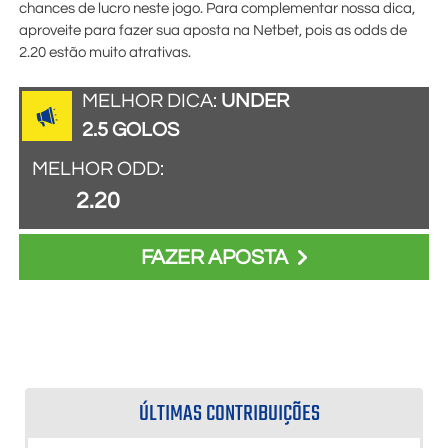
chances de lucro neste jogo. Para complementar nossa dica,
aproveite para fazer sua aposta na
Netbet
, pois as odds de
2.20
estão muito atrativas.
MELHOR DICA:
UNDER
2.5 GOLOS
MELHOR ODD:
2.20
FAZER APOSTA
ÚLTIMAS CONTRIBUIÇÕES