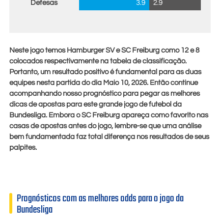
Defesas
3.9
2.9
Neste jogo temos Hamburger SV e SC Freiburg como 12 e 8
colocados respectivamente na tabela de classificação.
Portanto, um resultado positivo é fundamental para as duas
equipes nesta partida do dia
Maio 10, 2026
. Então continue
acompanhando nosso prognóstico para pegar as melhores
dicas de apostas para este grande jogo de futebol da
Bundesliga. Embora o SC Freiburg apareça como favorito nas
casas de apostas antes do jogo, lembre-se que uma análise
bem fundamentada faz total diferença nos resultados de seus
palpites.
Prognósticos com as melhores odds para o jogo da
Bundesliga