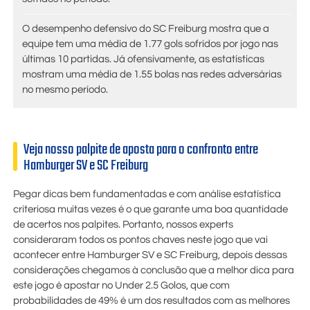
O desempenho defensivo do SC Freiburg mostra que a
equipe tem uma média de 1.77 gols sofridos por jogo nas
últimas 10 partidas. Já ofensivamente, as estatísticas
mostram uma média de 1.55 bolas nas redes adversárias
no mesmo período.
Veja nosso palpite de aposta para o confronto entre
Hamburger SV e SC Freiburg
Pegar dicas bem fundamentadas e com análise estatística
criteriosa muitas vezes é o que garante uma boa quantidade
de acertos nos palpites. Portanto, nossos experts
consideraram todos os pontos chaves neste jogo que vai
acontecer entre Hamburger SV e SC Freiburg, depois dessas
considerações chegamos à conclusão que a melhor dica para
este jogo é apostar no Under 2.5 Golos, que com
probabilidades de 49% é um dos resultados com as melhores