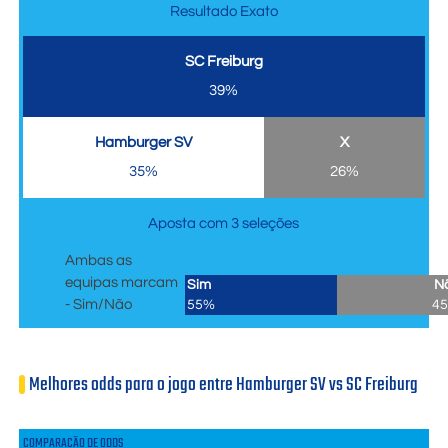
Resultado Exato
SC Freiburg
39%
Hamburger SV
X
35%
26%
Aposta com 3 seleções
Ambas as
equipas marcam
Sim
N
- Sim/Não
55%
4
Melhores odds para o jogo entre Hamburger SV vs SC Freiburg
COMPARAÇÃO DE ODDS