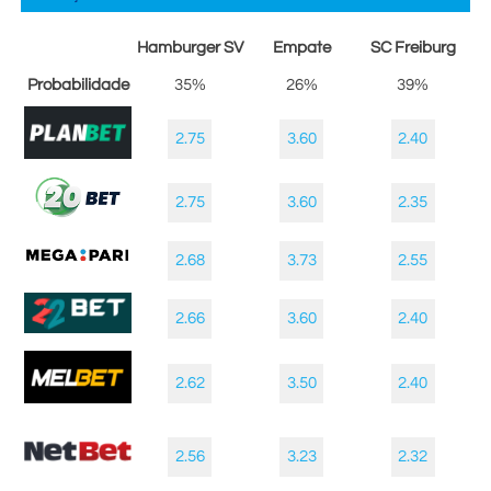
Hamburger SV
Empate
SC Freiburg
Probabilidade
35%
26%
39%
2.75
3.60
2.40
2.75
3.60
2.35
2.68
3.73
2.55
2.66
3.60
2.40
2.62
3.50
2.40
2.56
3.23
2.32