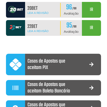
96
20BET
IR
/100
LEIA A REVISÃO
Avaliação
95
22BET
IR
/100
LEIA A REVISÃO
Avaliação
Casas de Apostas que
aceitam PIX
Casas de Apostas que
aceitam Boleto Bancário
Casas de Apostas que