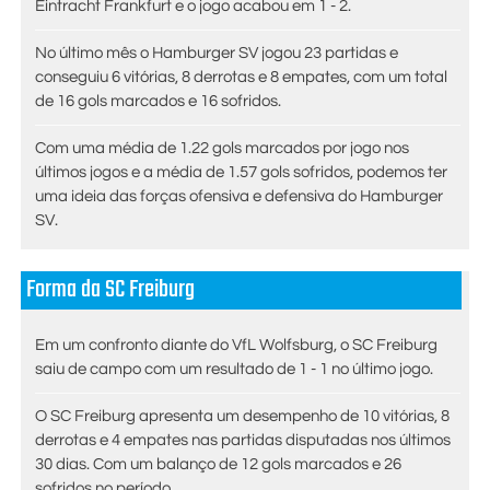
Eintracht Frankfurt e o jogo acabou em 1 - 2.
No último mês o Hamburger SV jogou 23 partidas e
conseguiu 6 vitórias, 8 derrotas e 8 empates, com um total
de 16 gols marcados e 16 sofridos.
Com uma média de 1.22 gols marcados por jogo nos
últimos jogos e a média de 1.57 gols sofridos, podemos ter
uma ideia das forças ofensiva e defensiva do Hamburger
SV.
Forma da SC Freiburg
Em um confronto diante do VfL Wolfsburg, o SC Freiburg
saiu de campo com um resultado de 1 - 1 no último jogo.
O SC Freiburg apresenta um desempenho de 10 vitórias, 8
derrotas e 4 empates nas partidas disputadas nos últimos
30 dias. Com um balanço de 12 gols marcados e 26
sofridos no período.