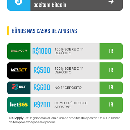
aceitam Bitcoin
BÔNUS NAS CASAS DE APOSTAS
R$1000
IR
100% SOBRE O 1º
DEPÓSITO
R$500
IR
100% SOBRE O 1º
DEPÓSITO
R$600
IR
NO 1º DEPÓSITO
R$200
IR
COMO CRÉDITOS DE
APOSTAS
T&C Apply 18:
Os ganhos excluem o uso de créditos de apostas. Os T&Cs, limites
de tempo e exceções se aplicam.