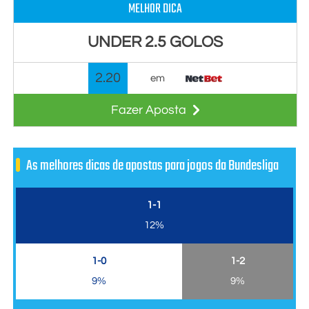
MELHOR DICA
UNDER 2.5 GOLOS
2.20
em
Fazer Aposta
As melhores dicas de apostas para jogos da Bundesliga
1-1
12%
1-0
1-2
9%
9%