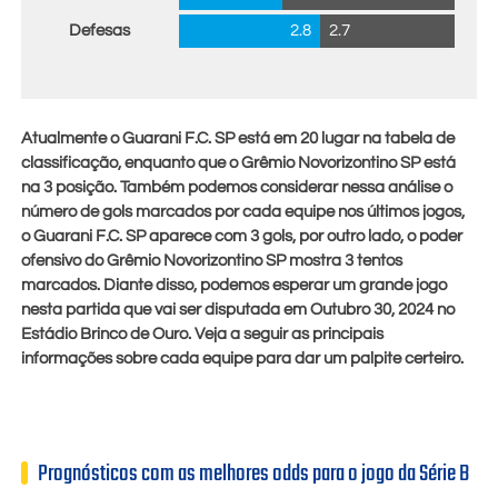
Defesas
2.8
2.7
Atualmente o Guarani F.C. SP está em 20 lugar na tabela de
classificação, enquanto que o Grêmio Novorizontino SP está
na 3 posição. Também podemos considerar nessa análise o
número de gols marcados por cada equipe nos últimos jogos,
o Guarani F.C. SP aparece com 3 gols, por outro lado, o poder
ofensivo do Grêmio Novorizontino SP mostra 3 tentos
marcados. Diante disso, podemos esperar um grande jogo
nesta partida que vai ser disputada em
Outubro 30, 2024
no
Estádio Brinco de Ouro. Veja a seguir as principais
informações sobre cada equipe para dar um palpite certeiro.
Prognósticos com as melhores odds para o jogo da Série B