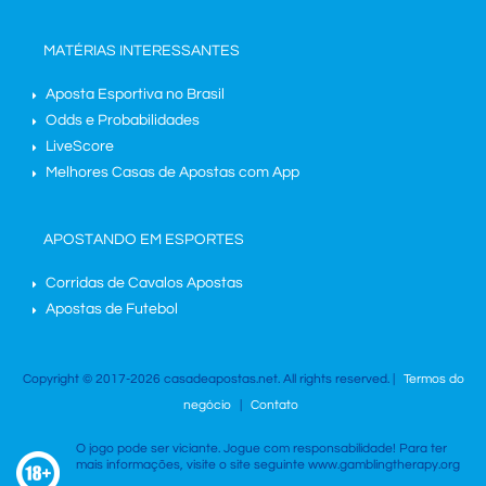
MATÉRIAS INTERESSANTES
Aposta Esportiva no Brasil
Odds e Probabilidades
LiveScore
Melhores Casas de Apostas com App
APOSTANDO EM ESPORTES
Corridas de Cavalos Apostas
Apostas de Futebol
Copyright © 2017-2026 casadeapostas.net. All rights reserved. |
Termos do
negócio
|
Contato
O jogo pode ser viciante. Jogue com responsabilidade! Para ter
mais informações, visite o site seguinte www.gamblingtherapy.org