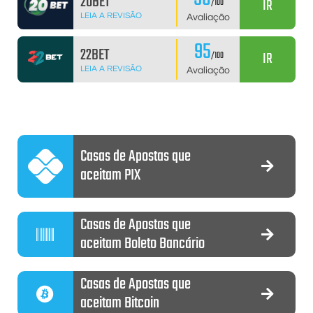
20BET
IR
/100
LEIA A REVISÃO
Avaliação
95
22BET
IR
/100
LEIA A REVISÃO
Avaliação
Casas de Apostas que
aceitam PIX
Casas de Apostas que
aceitam Boleto Bancário
Casas de Apostas que
aceitam Bitcoin