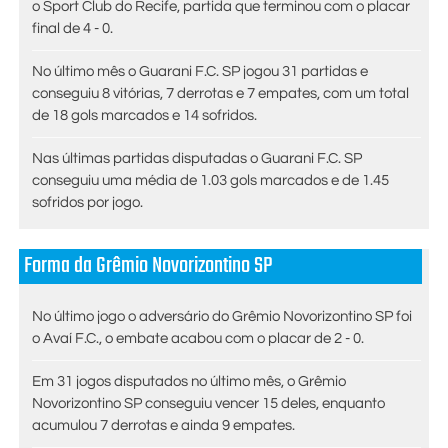
o Sport Club do Recife, partida que terminou com o placar
final de 4 - 0.
No último mês o Guarani F.C. SP jogou 31 partidas e
conseguiu 8 vitórias, 7 derrotas e 7 empates, com um total
de 18 gols marcados e 14 sofridos.
Nas últimas partidas disputadas o Guarani F.C. SP
conseguiu uma média de 1.03 gols marcados e de 1.45
sofridos por jogo.
Forma da Grêmio Novorizontino SP
No último jogo o adversário do Grêmio Novorizontino SP foi
o Avaí F.C., o embate acabou com o placar de 2 - 0.
Em 31 jogos disputados no último mês, o Grêmio
Novorizontino SP conseguiu vencer 15 deles, enquanto
acumulou 7 derrotas e ainda 9 empates.