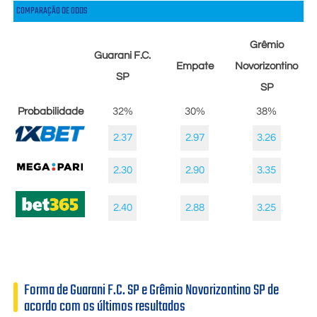
COMPARAÇÃO DE ODDS
Grêmio
Guarani F.C.
Empate
Novorizontino
SP
SP
Probabilidade
32%
30%
38%
2.37
2.97
3.26
2.30
2.90
3.35
2.40
2.88
3.25
Forma de Guarani F.C. SP e Grêmio Novorizontino SP de
acordo com os últimos resultados