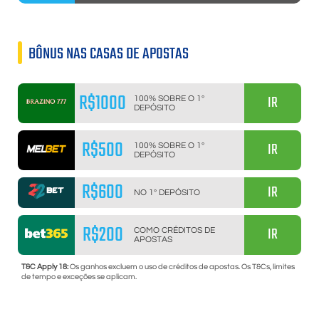
BÔNUS NAS CASAS DE APOSTAS
R$1000
IR
100% SOBRE O 1º
DEPÓSITO
R$500
IR
100% SOBRE O 1º
DEPÓSITO
R$600
IR
NO 1º DEPÓSITO
R$200
IR
COMO CRÉDITOS DE
APOSTAS
T&C Apply 18:
Os ganhos excluem o uso de créditos de apostas. Os T&Cs, limites
de tempo e exceções se aplicam.