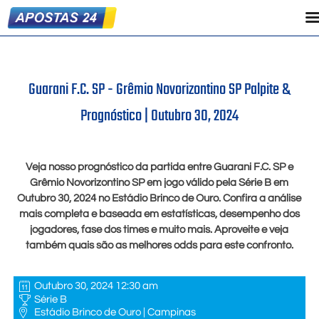
Guarani F.C. SP - Grêmio Novorizontino SP Palpite &
Prognóstico |
Outubro 30, 2024
Veja nosso prognóstico da partida entre Guarani F.C. SP e
Grêmio Novorizontino SP em jogo válido pela Série B em
Outubro 30, 2024
no Estádio Brinco de Ouro. Confira a análise
mais completa e baseada em estatísticas, desempenho dos
jogadores, fase dos times e muito mais. Aproveite e veja
também quais são as melhores odds para este confronto.
Outubro 30, 2024 12:30 am
Série B
Estádio Brinco de Ouro | Campinas