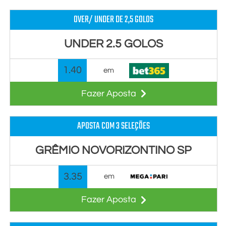
OVER/ UNDER DE 2,5 GOLOS
UNDER 2.5 GOLOS
1.40
em
Fazer Aposta
APOSTA COM 3 SELEÇÕES
GRÊMIO NOVORIZONTINO SP
3.35
em
Fazer Aposta