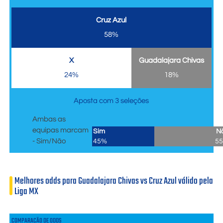
Cruz Azul
58%
X
Guadalajara Chivas
24%
18%
Aposta com 3 seleções
Ambas as
equipas marcam
Sim
N
- Sim/Não
45%
5
Melhores odds para Guadalajara Chivas vs Cruz Azul válido pela
Liga MX
COMPARAÇÃO DE ODDS