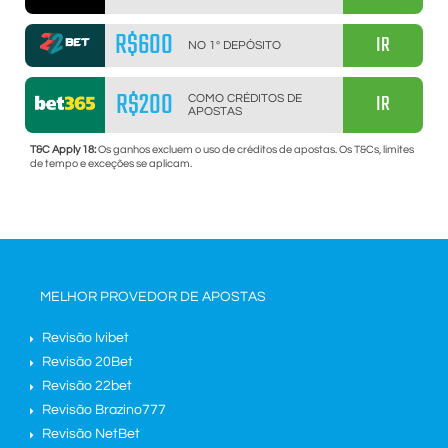
R$600
IR
NO 1º DEPÓSITO
R$200
IR
COMO CRÉDITOS DE
APOSTAS
T&C Apply 18:
Os ganhos excluem o uso de créditos de apostas. Os T&Cs, limites
de tempo e exceções se aplicam.
MELHOR PROVEDOR DE APOSTAS
Revisão Ivibet
Revisão 20Bet
Revisão 22bet
Revisão Brazino777
Revisão NetBet