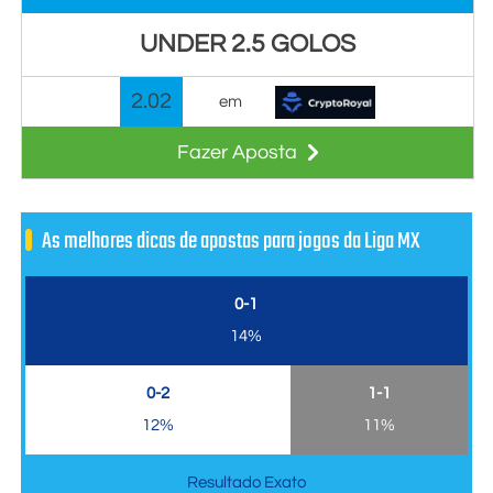
UNDER 2.5 GOLOS
2.02
em
Fazer Aposta
As melhores dicas de apostas para jogos da Liga MX
0-1
14%
0-2
1-1
12%
11%
Resultado Exato