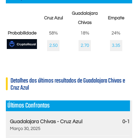
Guadalajara
Cruz Azul
Empate
Chivas
Probabilidade
58%
18%
24%
2.50
2.70
3.35
Detalhes dos últimos resultados de Guadalajara Chivas e
Cruz Azul
Últimos Confrontos
Guadalajara Chivas - Cruz Azul
0-1
Março 30, 2025