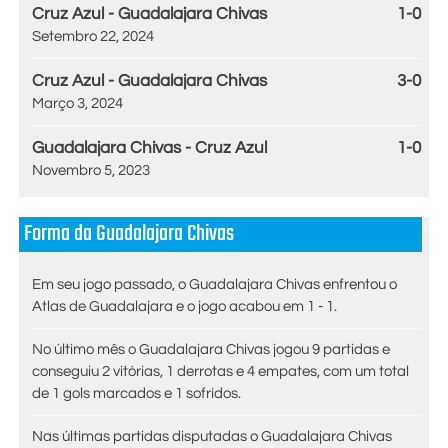
Cruz Azul - Guadalajara Chivas
1-0
Setembro 22, 2024
Cruz Azul - Guadalajara Chivas
3-0
Março 3, 2024
Guadalajara Chivas - Cruz Azul
1-0
Novembro 5, 2023
Forma da Guadalajara Chivas
Em seu jogo passado, o Guadalajara Chivas enfrentou o
Atlas de Guadalajara e o jogo acabou em 1 - 1.
No último mês o Guadalajara Chivas jogou 9 partidas e
conseguiu 2 vitórias, 1 derrotas e 4 empates, com um total
de 1 gols marcados e 1 sofridos.
Nas últimas partidas disputadas o Guadalajara Chivas