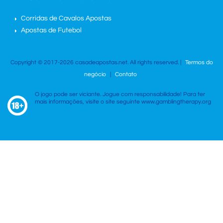
Corridas de Cavalos Apostas
Apostas de Futebol
Copyright © 2017-2026 casadeapostas.net. All rights reserved. |
Termos do
negócio
|
Contato
O jogo pode ser viciante. Jogue com responsabilidade! Para ter
mais informações, visite o site seguinte www.gamblingtherapy.org