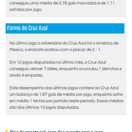
conseguiu uma média de 0.78 gols marcados e de 1.11
sofridos por jogo.
Forma da Cruz Azul
No último jogo o adversário do Cruz Azul foi o América de
Mexico, o embate acabou com o placar de 2 - 1.
Em 12 jogos disputados no último mês, o Cruz Azul
conseguiu vencer 7 deles, enquanto acumulou 1 derrotas e
ainda 4 empates.
Este desempenho dos últimos jogos confere ao Cruz Azul
um balanço de 1.67 gols de média por jogo, enquanto sofre
em média 1 tentos por partida neste período. Essas médias
são dos últimos 10 jogos disputados.