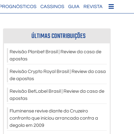
PROGNÓSTICOS
CASSINOS
GUIA
REVISTA
ÚLTIMAS CONTRIBUIÇÕES
Revisão Planbet Brasil | Review da casa de
apostas
Revisão Crypto Royal Brasil | Review da casa
de apostas
Revisão BetLabel Brasil | Review da casa de
apostas
Fluminense revive diante do Cruzeiro
confronto que iniciou arrancada contra a
degola em 2009