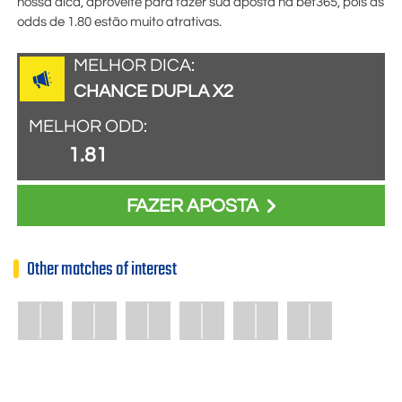
nossa dica, aproveite para fazer sua aposta na
bet365
, pois as
odds de
1.80
estão muito atrativas.
MELHOR DICA:
CHANCE DUPLA X2
MELHOR ODD:
1.81
FAZER APOSTA
Other matches of interest