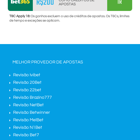
R$200
IR
COMO CRÉDITOS DE
APOSTAS
T&C Apply 18:
Os ganhos excluem o uso de créditos de apostas. Os T&Cs, limites
de tempo e exceções se aplicam.
MELHOR PROVEDOR DE APOSTAS
Revisão Ivibet
Revisão 20Bet
Revisão 22bet
Revisão Brazino777
Revisão NetBet
Revisão Betwinner
Revisão MelBet
Revisão N1Bet
Revisão Bet7