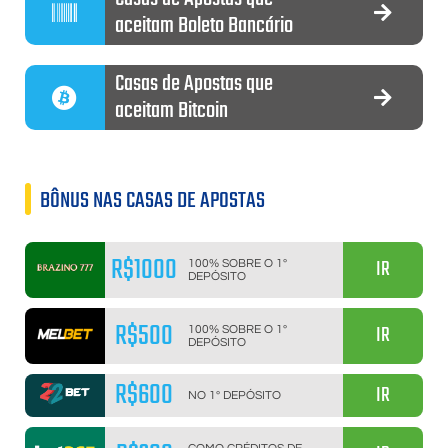
aceitam Boleto Bancário
Casas de Apostas que
aceitam Bitcoin
BÔNUS NAS CASAS DE APOSTAS
R$1000
IR
100% SOBRE O 1º
DEPÓSITO
R$500
IR
100% SOBRE O 1º
DEPÓSITO
R$600
IR
NO 1º DEPÓSITO