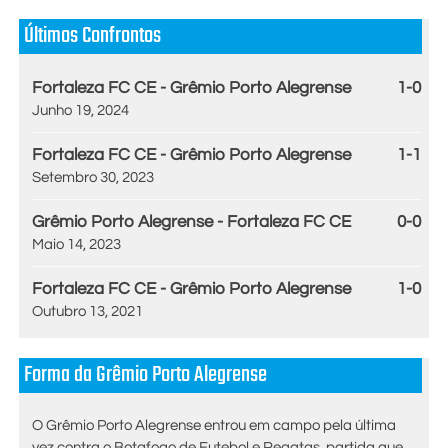
Últimos Confrontos
Fortaleza FC CE - Grêmio Porto Alegrense
1-0
Junho 19, 2024
Fortaleza FC CE - Grêmio Porto Alegrense
1-1
Setembro 30, 2023
Grêmio Porto Alegrense - Fortaleza FC CE
0-0
Maio 14, 2023
Fortaleza FC CE - Grêmio Porto Alegrense
1-0
Outubro 13, 2021
Forma da Grêmio Porto Alegrense
O Grêmio Porto Alegrense entrou em campo pela última
vez contra o Botafogo de Futebol e Regatas, partida que