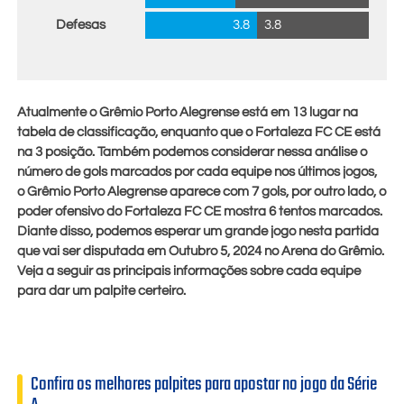
Defesas
3.8
3.8
Atualmente o Grêmio Porto Alegrense está em 13 lugar na
tabela de classificação, enquanto que o Fortaleza FC CE está
na 3 posição. Também podemos considerar nessa análise o
número de gols marcados por cada equipe nos últimos jogos,
o Grêmio Porto Alegrense aparece com 7 gols, por outro lado, o
poder ofensivo do Fortaleza FC CE mostra 6 tentos marcados.
Diante disso, podemos esperar um grande jogo nesta partida
que vai ser disputada em
Outubro 5, 2024
no Arena do Grêmio.
Veja a seguir as principais informações sobre cada equipe
para dar um palpite certeiro.
Confira os melhores palpites para apostar no jogo da Série