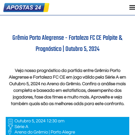
Grêmio Porto Alegrense - Fortaleza FC CE Palpite &
Prognóstico |
Outubro 5, 2024
Veja nosso prognóstico da partida entre Grêmio Porto
Alegrense e Fortaleza FC CE em jogo válido pela Série A em
Outubro 5, 2024
no Arena do Grêmio. Confira a análise mais
completa e baseada em estatísticas, desempenho dos
jogadores, fase dos times e muito mais. Aproveite e veja
também quais são as melhores odds para este confronto.
Outubro 5, 2024 12:30 am
Série A
Arena do Grêmio | Porto Alegre