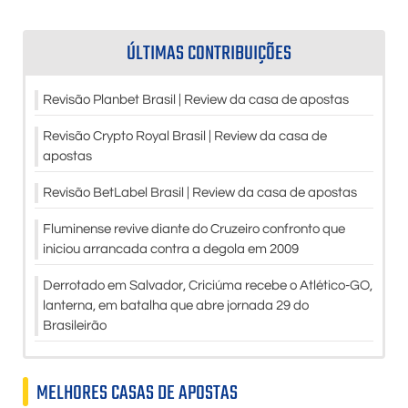
ÚLTIMAS CONTRIBUIÇÕES
Revisão Planbet Brasil | Review da casa de apostas
Revisão Crypto Royal Brasil | Review da casa de
apostas
Revisão BetLabel Brasil | Review da casa de apostas
Fluminense revive diante do Cruzeiro confronto que
iniciou arrancada contra a degola em 2009
Derrotado em Salvador, Criciúma recebe o Atlético-GO,
lanterna, em batalha que abre jornada 29 do
Brasileirão
MELHORES CASAS DE APOSTAS