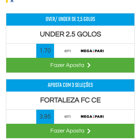
A
OVER/ UNDER DE 2,5 GOLOS
UNDER 2.5 GOLOS
1.70
em
Fazer Aposta
APOSTA COM 3 SELEÇÕES
FORTALEZA FC CE
3.95
em
Fazer Aposta