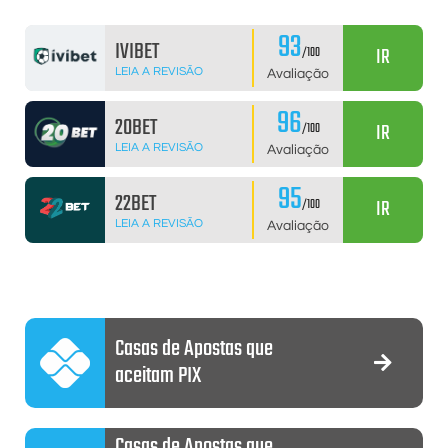
93
IVIBET
IR
/100
LEIA A REVISÃO
Avaliação
96
20BET
IR
/100
LEIA A REVISÃO
Avaliação
95
22BET
IR
/100
LEIA A REVISÃO
Avaliação
Casas de Apostas que
aceitam PIX
Casas de Apostas que