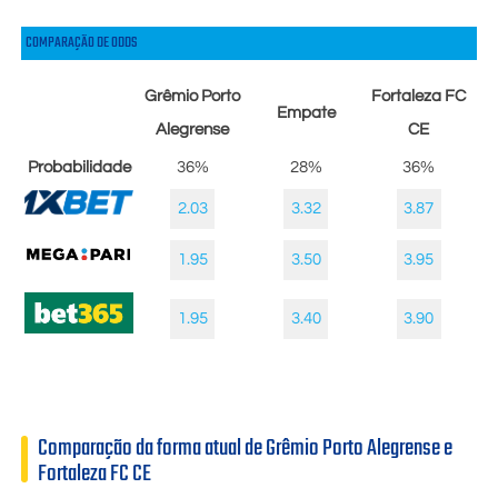
COMPARAÇÃO DE ODDS
Grêmio Porto
Fortaleza FC
Empate
Alegrense
CE
Probabilidade
36%
28%
36%
2.03
3.32
3.87
1.95
3.50
3.95
1.95
3.40
3.90
Comparação da forma atual de Grêmio Porto Alegrense e
Fortaleza FC CE