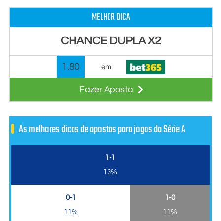
MELHOR DICA
CHANCE DUPLA X2
1.80
em
Fazer Aposta
As melhores dicas de apostas para jogos da Série A
1-1
13%
0-1
1-0
11%
11%