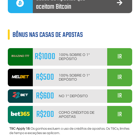
aceitam Bitcoin
BÔNUS NAS CASAS DE APOSTAS
R$1000
IR
100% SOBRE O 1º
DEPÓSITO
R$500
IR
100% SOBRE O 1º
DEPÓSITO
R$600
IR
NO 1º DEPÓSITO
R$200
IR
COMO CRÉDITOS DE
APOSTAS
T&C Apply 18:
Os ganhos excluem o uso de créditos de apostas. Os T&Cs, limites
de tempo e exceções se aplicam.