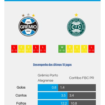
L
E
E
L
L
W
E
E
E
L
(2 - 0)
(0 - 0)
(0 - 0)
(2 - 1)
(2 - 1)
(2 - 0)
(2 - 2)
(1 - 1)
(1 - 1)
(2 - 0)
Desempenho dos últimos 10 jogos
Grêmio Porto
Coritiba FBC PR
Alegrense
Golos
0.8
1.4
Cantos
3.5
3.4
Faltas
12.2
10.8