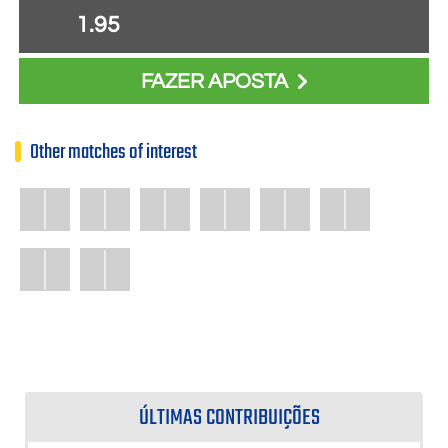
1.95
FAZER APOSTA
Other matches of interest
ÚLTIMAS CONTRIBUIÇÕES