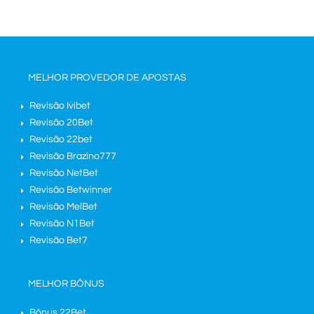
MELHOR PROVEDOR DE APOSTAS
Revisão Ivibet
Revisão 20Bet
Revisão 22bet
Revisão Brazino777
Revisão NetBet
Revisão Betwinner
Revisão MelBet
Revisão N1Bet
Revisão Bet7
MELHOR BÔNUS
Bônus 22Bet