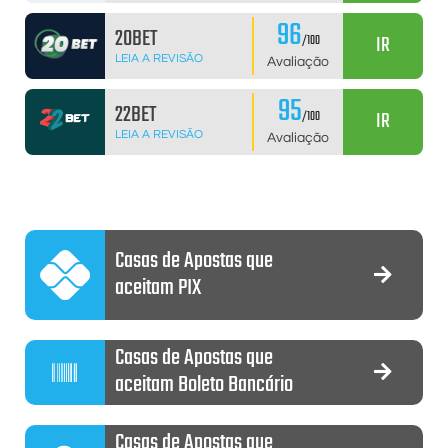
96
20BET
IR
/100
LEIA A REVISÃO
Avaliação
95
22BET
IR
/100
LEIA A REVISÃO
Avaliação
Casas de Apostas que
aceitam PIX
Casas de Apostas que
aceitam Boleto Bancário
Casas de Apostas que