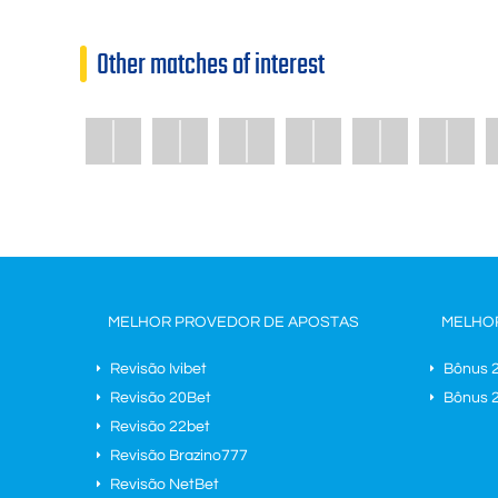
Other matches of interest
MELHOR PROVEDOR DE APOSTAS
MELHO
Revisão Ivibet
Bônus 
Revisão 20Bet
Bônus 
Revisão 22bet
Revisão Brazino777
Revisão NetBet