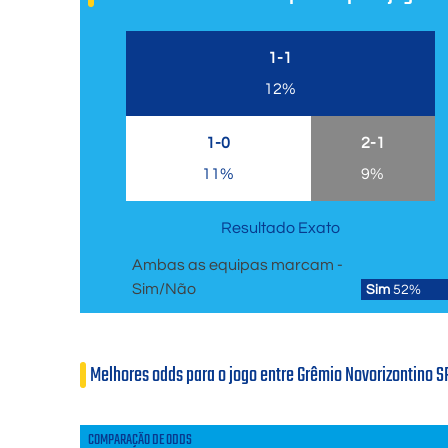
1-1
12%
1-0
2-1
11%
9%
Resultado Exato
Ambas as equipas marcam -
Sim/Não
Sim
52%
Melhores odds para o jogo entre Grêmio Novorizontino S
COMPARAÇÃO DE ODDS