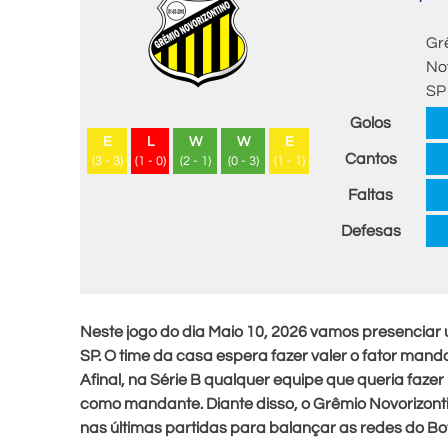
Gr
No
SP
Golos
E
L
W
W
E
Cantos
(3 - 3)
(1 - 0)
(2 - 1)
(0 - 3)
(1 - 1)
Faltas
Defesas
Neste jogo do dia
Maio 10, 2026
vamos presenciar u
SP. O time da casa espera fazer valer o fator mando
Afinal, na Série B qualquer equipe que queria f
como mandante. Diante disso, o Grêmio Novorizon
nas últimas partidas para balançar as redes do Bo