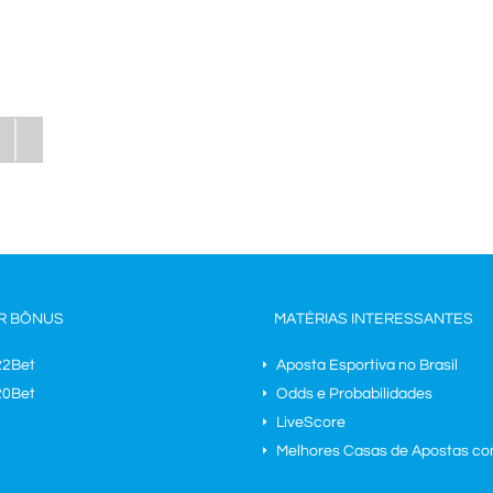
R BÔNUS
MATÉRIAS INTERESSANTES
22Bet
Aposta Esportiva no Brasil
20Bet
Odds e Probabilidades
LiveScore
Melhores Casas de Apostas c