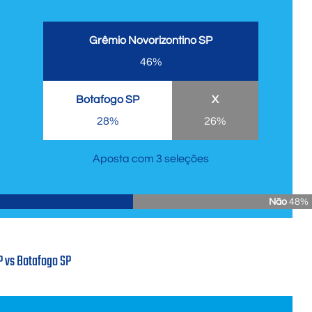
Grêmio Novorizontino SP
46%
Botafogo SP
X
28%
26%
Aposta com 3 seleções
Não
48%
P vs Botafogo SP