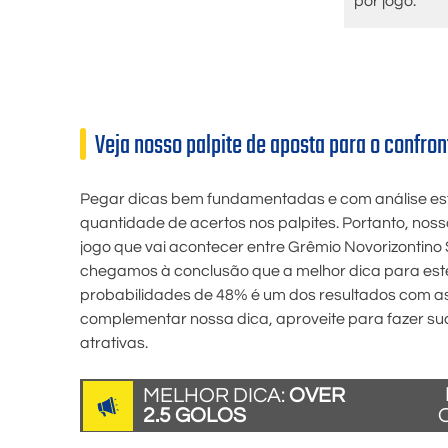
por jogo.
Veja nosso palpite de aposta para o confro
Pegar dicas bem fundamentadas e com análise esta
quantidade de acertos nos palpites. Portanto, nos
jogo que vai acontecer entre Grêmio Novorizontino
chegamos à conclusão que a melhor dica para este
probabilidades de 48% é um dos resultados com as
complementar nossa dica, aproveite para fazer s
atrativas.
MELHOR DICA:
OVER
2.5 GOLOS