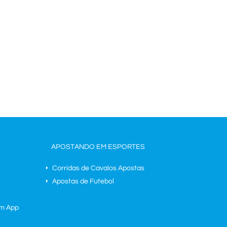
APOSTANDO EM ESPORTES
Corridas de Cavalos Apostas
Apostas de Futebol
om App