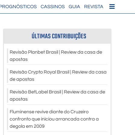
PROGNÓSTICOS
CASSINOS
GUIA
REVISTA
ÚLTIMAS CONTRIBUIÇÕES
Revisão Planbet Brasil | Review da casa de
apostas
Revisão Crypto Royal Brasil | Review da casa
de apostas
Revisão BetLabel Brasil | Review da casa de
apostas
Fluminense revive diante do Cruzeiro
confronto que iniciou arrancada contra a
degola em 2009