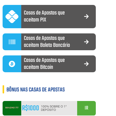
Casas de Apostas que
aceitam PIX
Casas de Apostas que
aceitam Boleto Bancário
Casas de Apostas que
aceitam Bitcoin
BÔNUS NAS CASAS DE APOSTAS
R$1000
IR
100% SOBRE O 1º
DEPÓSITO