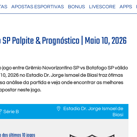
TAS
APOSTAS ESPORTIVAS
BONUS
LIVESCORE
APPS
 SP Palpite & Prognóstico |
Maio 10, 2026
 jogo entre Grêmio Novorizontino SP vs Botafogo SP válido
 10, 2026
no Estadio Dr. Jorge Ismael de Biasi traz ótimas
a análise da partida e veja onde encontrar as melhores
postar neste jogo.
Estadio Dr. Jorge Ismael de
Série B
Biasi
dos últimos 10 jogos