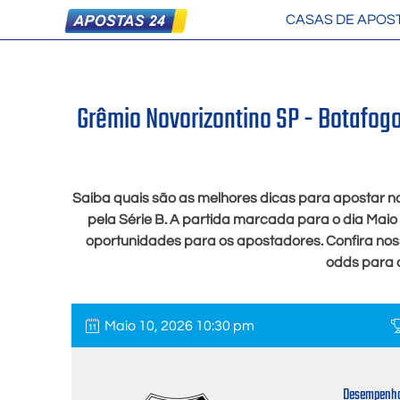
CASAS DE APOS
Grêmio Novorizontino SP - Botafogo
Saiba quais são as melhores dicas para apostar no
pela Série B. A partida marcada para o dia
Maio
oportunidades para os apostadores. Confira noss
odds para a
Maio 10, 2026 10:30 pm
Desempenho 