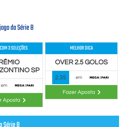
jogo da Série B
COM 3 SELEÇÕES
MELHOR DICA
RÊMIO
OVER 2.5 GOLOS
ZONTINO SP
2.35
em
em
Fazer Aposta
r Aposta
a Série B